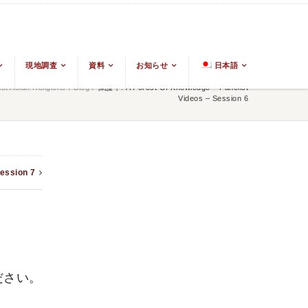
現地調査
資料
お知らせ
日本語
t Asian Religions
/
Blog
/
保護中: A Forest Of Knowledge – Panelist
Videos – Session 6
Session 7
ださい。