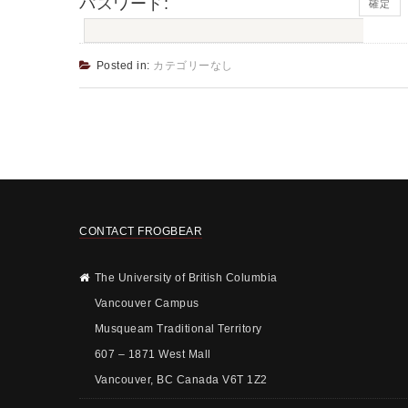
パスワード:
Posted in:
カテゴリーなし
CONTACT FROGBEAR
The University of British Columbia
Vancouver Campus
Musqueam Traditional Territory
607 – 1871 West Mall
Vancouver, BC Canada V6T 1Z2