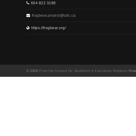
604 822 3188
frogbear.project@ubc.ca
https://frogbear.org/
© 2026
From the Ground Up: Buddhism & East Asian Religions
Powe