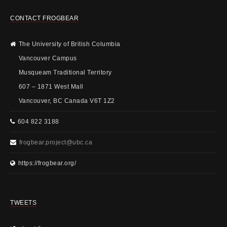
CONTACT FROGBEAR
The University of British Columbia
Vancouver Campus
Musqueam Traditional Territory
607 – 1871 West Mall
Vancouver, BC Canada V6T 1Z2
604 822 3188
frogbear.project@ubc.ca
https://frogbear.org/
TWEETS