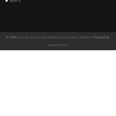
about 0
© 2026
From the Ground Up: Buddhism & East Asian Religions
Powered by
UnitedThemes
UA-130202071-1
English
(
Anglais
)