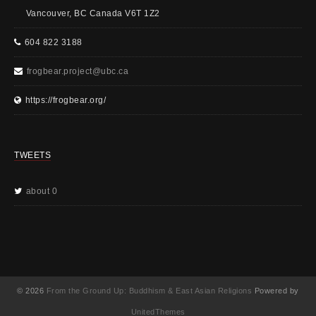
Vancouver, BC Canada V6T 1Z2
604 822 3188
frogbear.project@ubc.ca
https://frogbear.org/
TWEETS
about 0
© 2026
From the Ground Up: Buddhism & East Asian Religions
Powered by
UnitedThemes