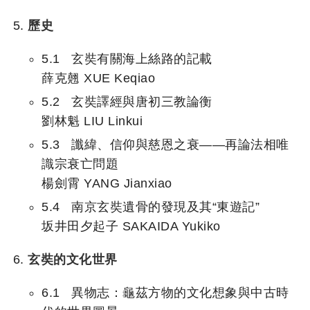
歷史
5.1 玄奘有關海上絲路的記載
薛克翹 XUE Keqiao
5.2 玄奘譯經與唐初三教論衡
劉林魁 LIU Linkui
5.3 讖緯、信仰與慈恩之衰——再論法相唯
識宗衰亡問題
楊劍霄 YANG Jianxiao
5.4 南京玄奘遺骨的發現及其“東遊記”
坂井田夕起子 SAKAIDA Yukiko
玄奘的文化世界
6.1 異物志：龜茲方物的文化想象與中古時