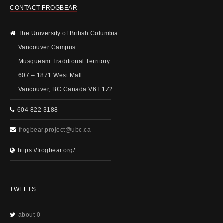
CONTACT FROGBEAR
The University of British Columbia
Vancouver Campus
Musqueam Traditional Territory
607 – 1871 West Mall
Vancouver, BC Canada V6T 1Z2
604 822 3188
frogbear.project@ubc.ca
https://frogbear.org/
TWEETS
about 0