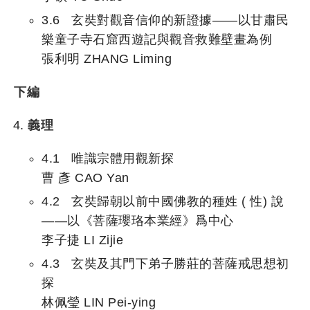
3.6 玄奘對觀音信仰的新證據——以甘肅民
樂童子寺石窟西遊記與觀音救難壁畫為例
張利明 ZHANG Liming
下編
義理
4.1 唯識宗體用觀新探
曹 彥 CAO Yan
4.2 玄奘歸朝以前中國佛教的種姓 ( 性) 說
——以《菩薩瓔珞本業經》爲中心
李子捷 LI Zijie
4.3 玄奘及其門下弟子勝莊的菩薩戒思想初
探
林佩瑩 LIN Pei-ying