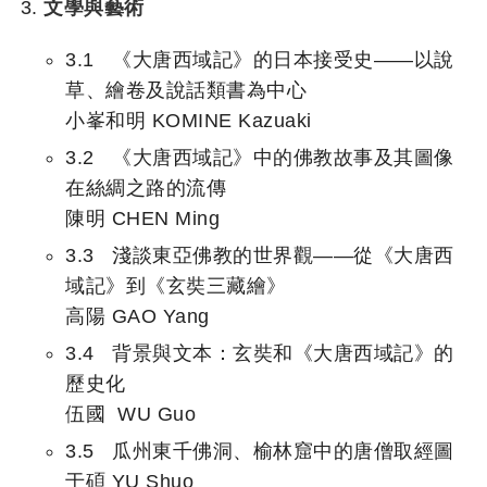
文學與藝術
3.1 《大唐西域記》的日本接受史——以說
草、繪卷及說話類書為中心
小峯和明 KOMINE Kazuaki
3.2 《大唐西域記》中的佛教故事及其圖像
在絲綢之路的流傳
陳明 CHEN Ming
3.3 淺談東亞佛教的世界觀——從《大唐西
域記》到《玄奘三藏繪》
高陽 GAO Yang
3.4 背景與文本：玄奘和《大唐西域記》的
歷史化
伍國 WU Guo
3.5 瓜州東千佛洞、榆林窟中的唐僧取經圖
于碩 YU Shuo