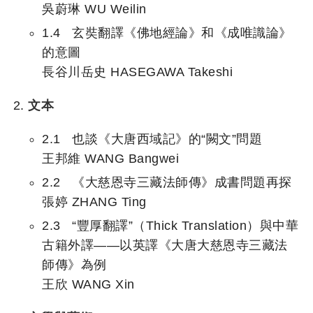
吳蔚琳 WU Weilin
1.4 玄奘翻譯《佛地經論》和《成唯識論》
的意圖
長谷川岳史 HASEGAWA Takeshi
文本
2.1 也談《大唐西域記》的“闕文”問題
王邦維 WANG Bangwei
2.2 《大慈恩寺三藏法師傳》成書問題再探
張婷 ZHANG Ting
2.3 “豐厚翻譯”（Thick Translation）與中華
古籍外譯——以英譯《大唐大慈恩寺三藏法
師傳》為例
王欣 WANG Xin