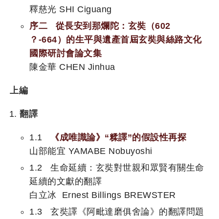
釋慈光 SHI Ciguang
序二 從長安到那爛陀：玄奘（602
？-664）的生平與遺產首屆玄奘與絲路文化
國際研討會論文集
陳金華 CHEN Jinhua
上編
翻譯
1.1
《成唯識論》“糅譯”的假設性再探
山部能宜 YAMABE Nobuyoshi
1.2 生命延續：玄奘對世親和眾賢有關生命
延續的文獻的翻譯
白立冰 Ernest Billings BREWSTER
1.3 玄奘譯《阿毗達磨俱舍論》的翻譯問題