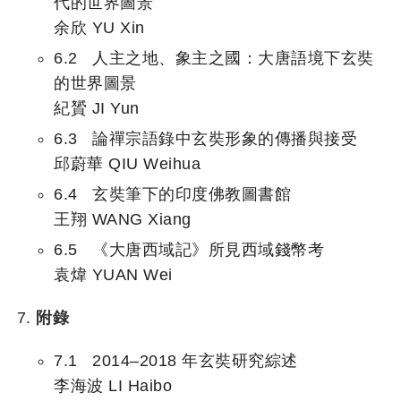
代的世界圖景
余欣 YU Xin
6.2 人主之地、象主之國：大唐語境下玄奘
的世界圖景
紀贇 JI Yun
6.3 論禪宗語錄中玄奘形象的傳播與接受
邱蔚華 QIU Weihua
6.4 玄奘筆下的印度佛教圖書館
王翔 WANG Xiang
6.5 《大唐西域記》所見西域錢幣考
袁煒 YUAN Wei
附錄
7.1 2014–2018 年玄奘研究綜述
李海波 LI Haibo