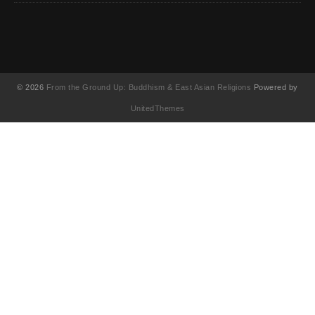
© 2026
From the Ground Up: Buddhism & East Asian Religions
Powered by
UnitedThemes
UA-130202071-1