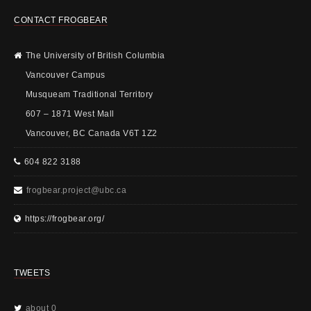
CONTACT FROGBEAR
The University of British Columbia
Vancouver Campus
Musqueam Traditional Territory
607 – 1871 West Mall
Vancouver, BC Canada V6T 1Z2
604 822 3188
frogbear.project@ubc.ca
https://frogbear.org/
TWEETS
about 0