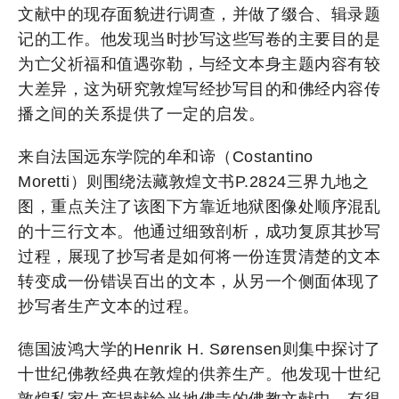
文献中的现存面貌进行调查，并做了缀合、辑录题
记的工作。他发现当时抄写这些写卷的主要目的是
为亡父祈福和值遇弥勒，与经文本身主题内容有较
大差异，这为研究敦煌写经抄写目的和佛经内容传
播之间的关系提供了一定的启发。
来自法国远东学院的牟和谛（Costantino
Moretti）则围绕法藏敦煌文书P.2824三界九地之
图，重点关注了该图下方靠近地狱图像处顺序混乱
的十三行文本。他通过细致剖析，成功复原其抄写
过程，展现了抄写者是如何将一份连贯清楚的文本
转变成一份错误百出的文本，从另一个侧面体现了
抄写者生产文本的过程。
德国波鸿大学的Henrik H. Sørensen则集中探讨了
十世纪佛教经典在敦煌的供养生产。他发现十世纪
敦煌私家生产捐献给当地佛寺的佛教文献中，有很