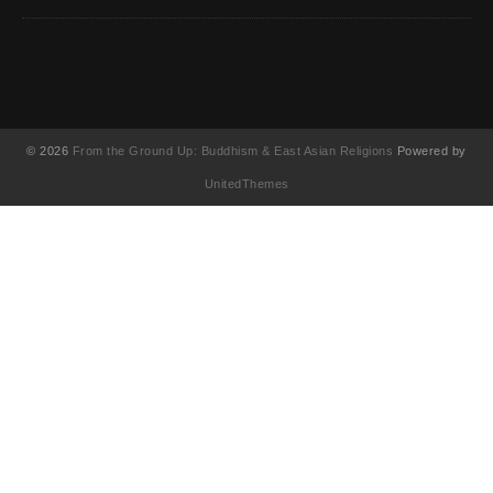
© 2026
From the Ground Up: Buddhism & East Asian Religions
Powered by
UnitedThemes
UA-130202071-1
English
(
英語
)
简体中文
(
簡体中国語
)