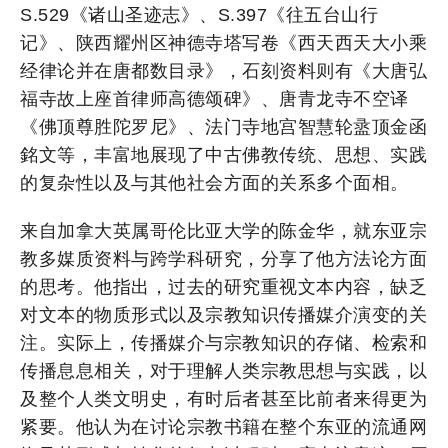
S.529《诸山圣迹志》、S.397《往五台山行
记》、陕西耀州区神德寺塔写卷《西天西天大小乘
经律论并在唐都数目录》，石刻资料则有《大唐弘
福寺故上座首律师高德颂碑》、唐青龙寺不空译
《佛顶尊胜陀罗尼》、法门寺地宫智慧轮盝顶金函
銘文等，丰富地展现了中古佛教传统、思想、实践
的复杂性以及与其他社会方面的关系多个面相。
来自加拿大英属哥伦比亚大学的陈金华，就东亚宗
教多媒质资料与跨学科研究，分享了他方法论方面
的思考。他指出，过去的研究重视文本内容，缺乏
对文本的物质形式以及宗教知识传播媒介演变的关
注。实际上，传播媒介与宗教知识的存储、检索和
传播息息相关，对于理解人类宗教思想与实践，以
及整个人类文明史，有时后者甚至比前者来得更为
紧要。他认为在讨论宗教书籍在整个东亚的流通网