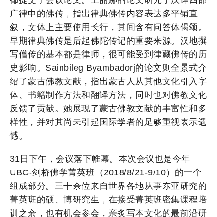
广律中的佛传，指出律典佛传内容表达多平铺直
叙，文体上主要使用长行，其间含有问答体偈颂。
早期律典佛传是后起佛陀传记的重要来源。汉地撰
写僧传的基本都是律师，很可能受到律藏佛传的历
史影响。Sainbileg Byambadorj的论文则全景式介
绍了蒙古佛教文献，指出蒙古人从其他文化引入字
体、书籍制作方法和翻译方法，同时也对佛教文化
反馈了贡献。她展现了蒙古佛教文献的丰富性和多
样性，并对其尚未引起国际学者的足够重视表示遗
憾。
31日下午，会议落下帷幕。本次会议也是今年
UBC-剑桥佛学菁英班（2018/8/21-9/10）的一个
组成部分。三十余位来自世界各地从事东亚研究的
菁英班的硕、博研究生，在接受菁英班密集课程培
训之余，也有机会参会，亲炙写本文化的最前沿研