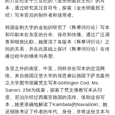
的八世纪至十三世纪的《金光明最胜王经》的写
本，通过研究其注音符号，探索《金光明最胜王
经》写本背后的制作者和使用者。
韩国金刚大学的金知姸研究了《释摩诃衍论》写本
和印刷本在东亚的分布、保存和传播。通过广泛调
查和细致比勘，她厘清了各版本《释摩诃衍论》之
间的关系，并在此基础上探讨《释摩诃衍论》在传
播过程中的继承与再塑。
东亚之外的南亚、中亚，同样存在写本的交流网
络。来自德国汉堡大学的张思睿以德国下萨克森州
立大学图书馆藏梵文写本Göttingen Cod. Ms.
Sanscr. 259为线索，探索了梵文佛教写本从印
度、尼泊尔经过西藏至德国的流传。借助这份写
本，她更准确地解读了Kambala的Navaślokī。她
还细致考证了作者的年代、身份，并将这份文本与