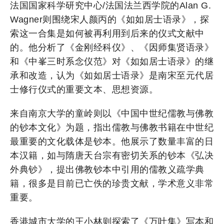
法国国家科学研究中心/法国法兰西学院的Alan G.
Wagner则围绕宋人颜丙的《如如居士语录》，探
索这一合集是如何被再利用到后来的仪式文献中
的。他分析了《金刚经科仪》、《因师集贤语录》
和《中峯三时系念仪范》对《如如居士语录》的继
承和改造，认为《如如居士语录》是南宋至元代居
士修行仪式的重要文本、思想资源。
来自南京大学的童岭则以《中国中世纪儒教与佛教
的钞本文化》为题，指出儒教与佛教书籍在中世纪
最重要的文化载体是钞本。他展示了数量丰富的日
本汉籍，如与隋唐天台宗有密切关系的钞本《弘决
外典钞》，提出佛教钞本中引用的儒教义疏学典
籍，很多是目前已亡佚的珍贵文献，学术意义非常
重要。
香港城市大学的王小林则探索了《万叶集》写本和