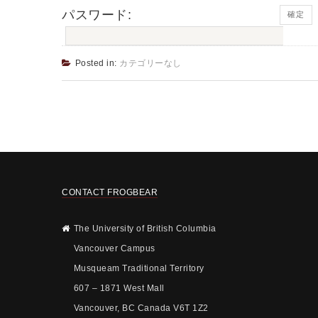
パスワード:
Posted in:
カテゴリーなし
CONTACT FROGBEAR
The University of British Columbia
Vancouver Campus
Musqueam Traditional Territory
607 – 1871 West Mall
Vancouver, BC Canada V6T 1Z2