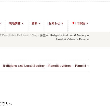
現地調査
資料
お知らせ
日本語
 East Asian Religions
/
Blog
/
保護中: Religions And Local Society –
Panelist Videos – Panel 4
Religions and Local Society – Panelist videos – Panel 5
ださい。