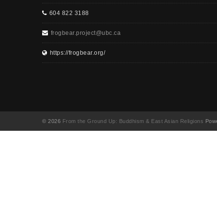
604 822 3188
frogbear.project@ubc.ca
https://frogbear.org/
© 2026
From the Ground Up: Buddhism & East Asian Religions
Powe