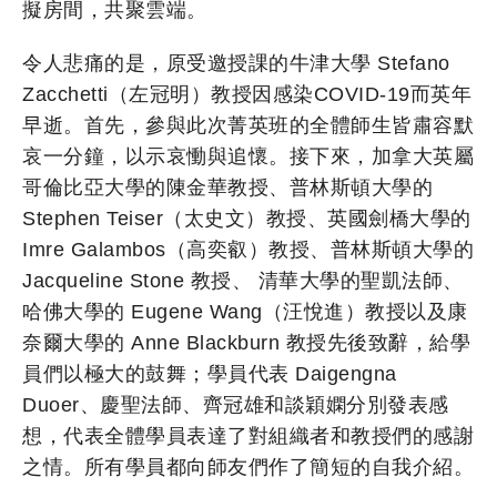
擬房間，共聚雲端。
令人悲痛的是，原受邀授課的牛津大學 Stefano
Zacchetti（左冠明）教授因感染COVID-19而英年
早逝。首先，參與此次菁英班的全體師生皆肅容默
哀一分鐘，以示哀慟與追懷。接下來，加拿大英屬
哥倫比亞大學的陳金華教授、普林斯頓大學的
Stephen Teiser（太史文）教授、英國劍橋大學的
Imre Galambos（高奕叡）教授、普林斯頓大學的
Jacqueline Stone 教授、 清華大學的聖凱法師、
哈佛大學的 Eugene Wang（汪悅進）教授以及康
奈爾大學的 Anne Blackburn 教授先後致辭，給學
員們以極大的鼓舞；學員代表 Daigengna
Duoer、慶聖法師、齊冠雄和談穎嫻分別發表感
想，代表全體學員表達了對組織者和教授們的感謝
之情。所有學員都向師友們作了簡短的自我介紹。