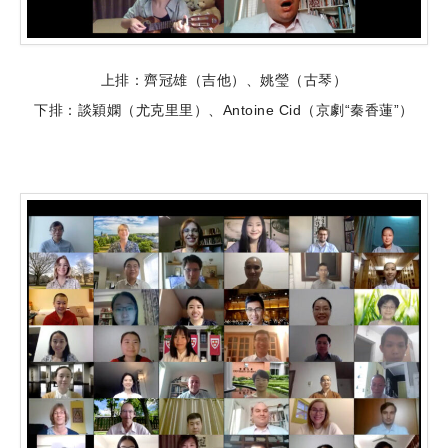
上排：齊冠雄（吉他）、姚瑩（古琴）
下排：談穎嫻（尤克里里）、Antoine Cid（京劇“秦香蓮”）