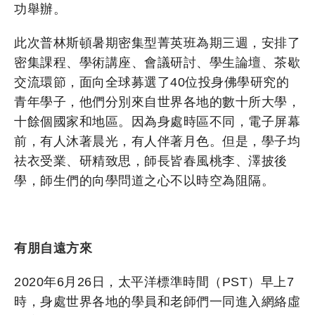
功舉辦。
此次普林斯頓暑期密集型菁英班為期三週，安排了
密集課程、學術講座、會議研討、學生論壇、茶歇
交流環節，面向全球募選了40位投身佛學研究的
青年學子，他們分別來自世界各地的數十所大學，
十餘個國家和地區。因為身處時區不同，電子屏幕
前，有人沐著晨光，有人伴著月色。但是，學子均
祛衣受業、研精致思，師長皆春風桃李、澤披後
學，師生們的向學問道之心不以時空為阻隔。
有朋自遠方來
2020年6月26日，太平洋標準時間（PST）早上7
時，身處世界各地的學員和老師們一同進入網絡虛