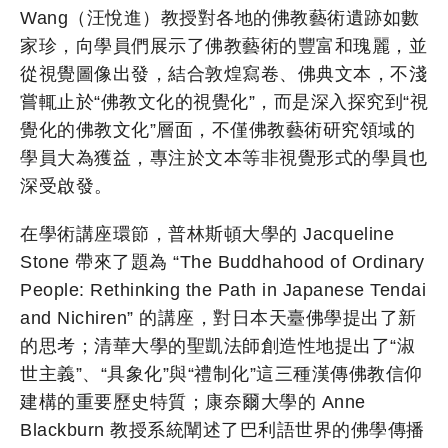
Wang（汪悅進）教授對各地的佛教藝術遺跡如數
家珍，向學員們展示了佛教藝術的豐富和瑰麗，並
從視覺圖像出發，結合敦煌寫卷、佛典文本，不淺
嘗輒止於“佛教文化的視覺化”，而是深入探究到“視
覺化的佛教文化”層面，不僅佛教藝術研究領域的
學員大為獲益，專注於文本等非視覺形式的學員也
深受啟發。
在學術講座環節，普林斯頓大學的 Jacqueline
Stone 帶來了題為 “The Buddhahood of Ordinary
People: Rethinking the Path in Japanese Tendai
and Nichiren” 的講座，對日本天臺佛學提出了新
的思考；清華大學的聖凱法師創造性地提出了“淑
世主義”、“具象化”與“禮制化”這三種漢傳佛教信仰
建構的重要歷史特質；康奈爾大學的 Anne
Blackburn 教授系統闡述了巴利語世界的佛學傳播