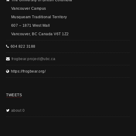
Vancouver Campus
Musqueam Traditional Territory
607 – 1871 West Mall
Vancouver, BC Canada V6T 1Z2
604 822 3188
frogbear.project@ubc.ca
https://frogbear.org/
TWEETS
about 0