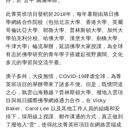
持，於“雲中”圓滿舉辦。
此菁英班項目發軔於2018年，每年暑期由旭日佛
學網絡合作院校（包括北京大學、香港大學、英屬
哥倫比亞大學、耶魯大學、普林斯頓大學、加州大
學伯克利分校、哈佛大學、漢堡大學、劍橋大學、
牛津大學）輪流舉辦，延請佛學大家授課，為全球
有志於佛學研究的青年學子搭建起視野廣闊、文化
多元的學習與交流平臺。
庚子多舛，大疫無情，COVID-19肆虐全球，為菁
英班項目的舉辦帶來了諸多不便。但是，既懷問道
之心，孰雲山海難越？普林斯頓大學、撥地入雲項
目與旭日國際佛學網絡通力合作，在 Vicky
Baker、Carol Lee 以及其他工作人員的組織和安
排下，採用線上授課、郵件溝通的方式，真正做到
了撥地入“雲”，使得此次菁英班項目在網絡雲端成