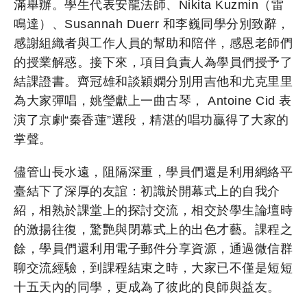
滿舉辦。學生代表安龍法師、Nikita Kuzmin（雷
鳴達）、Susannah Duerr 和李巍同學分別致辭，
感謝組織者與工作人員的幫助和陪伴，感恩老師們
的授業解惑。接下來，項目負責人為學員們授予了
結課證書。齊冠雄和談穎嫻分別用吉他和尤克里里
為大家彈唱，姚瑩獻上一曲古琴， Antoine Cid 表
演了京劇“秦香蓮”選段，精湛的唱功贏得了大家的
掌聲。
儘管山長水遠，阻隔深重，學員們還是利用網絡平
臺結下了深厚的友誼：初識於開幕式上的自我介
紹，相熟於課堂上的探討交流，相交於學生論壇時
的激揚往復，驚艷與閉幕式上的出色才藝。課程之
餘，學員們還利用電子郵件分享資源，通過微信群
聊交流經驗，到課程結束之時，大家已不僅是短短
十五天內的同學，更成為了彼此的良師與益友。