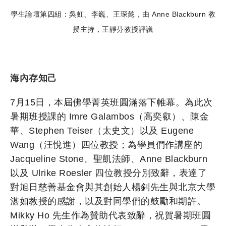
學生論壇第四組：吳虹、李巍、王琛懿，由 Anne Blackburn 教
授主持，王靜芬教授評議
海內存知己
7月15日，本屆佛學菁英班圓滿落下帷幕。為此次
暑期班授課的 Imre Galambos（高奕叡）、陳金
華、Stephen Teiser（太史文）以及 Eugene
Wang（汪悅進）四位教授；為學員們作講座的
Jacqueline Stone、聖凱法師、Anne Blackburn
以及 Ulrike Roesler 四位教授分別致辭，表達了
對旭日慈善基金會與其創始人楊釗先生與北京大學
湛如教授的感謝，以及對同學們的鼓勵和期許。
Mikky Ho 先生作為贊助代表致辭，祝賀暑期班圓