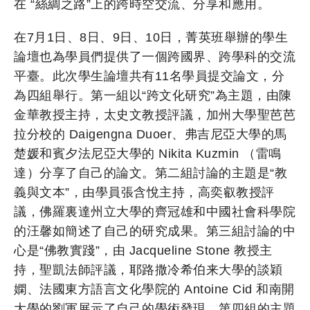
在 “絲綢之路”上的跨時空交流、分享和應用。
在7月1日、8日、9日、10日，菁英班舉辦的學生
論壇也為學員們提供了一個跨國界、跨學科的交流
平臺。此次學生論壇共有11名學員提交論文，分
為四組舉行。第一組以“跨文化研究”為主題，由陳
金華教授主持，太史文教授評議，加州大學聖芭芭
拉分校的 Daigengna Duoer、弗吉尼亞大學的馬
楚媛和賓夕法尼亞大學的 Nikita Kuzmin （雷鳴
達）分享了自己的論文。第二組討論的主題是“教
義與文本”，由學員張含悅主持，高奕叡教授評
議，佛羅裏達州立大學的齊冠雄和中國社會科學院
的汪馨如簡述了自己的研究成果。第三組討論的中
心是“佛教實踐”，由 Jacqueline Stone 教授主
持，聖凱法師評議，耶路撒冷希伯来大學的談穎
嫻、法國東方語言文化學院的 Antoine Cid 和南開
大學的劉軍展示了自己的學術發現。第四組的主題