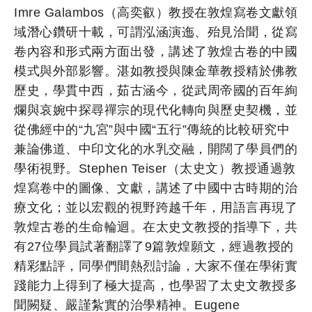
Imre Galambos（高奕叡）教授在敦煌寫卷文獻領
域潛心鑽研十載，可謂泓涵演迤、殆見洽聞，從寫
卷內容和形式兩方面出發，講述了敦煌古卷的中國
模式與外部影響。湛如教授與陳金華教授精於佛教
歷史，學貫中西，茹古涵今，從武周帝國的百年絢
爛與哀婉中探尋禪宗的現代化轉向與歷史契機，並
從佛經中的“九宮”與中國“五行”傳統的比較研究中
兼論佛道、中印文化的水乳交融，開闊了學員們的
學術視野。Stephen Teiser（太史文）教授通過敦
煌寫卷中的圖像、文獻，講述了中國中古時期的治
療文化；並以宏觀的視野跨越千年，用語言再現了
敦煌古卷的生命輪迴。在太史文教授的指導下，共
有27位學員試著翻譯了9篇敦煌願文，經過教授的
精彩點評，同學們間熱烈討論，大家不僅在學術實
踐能力上得到了極大提高，也學習了太史文教授多
聞闕疑、嚴謹紮實的治學精神。Eugene