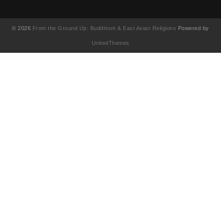
© 2026
From the Ground Up: Buddhism & East Asian Religions
Powered by
UnitedThemes
UA-130202071-1
English
(
英語
)
简体中文
(
簡体中国語
)
繁體中文
(
繁体中国語
)
Français
(
フランス語
)
日本語
한국어
(
韓国語
)
Tiếng Việt
(
ベトナム語
)