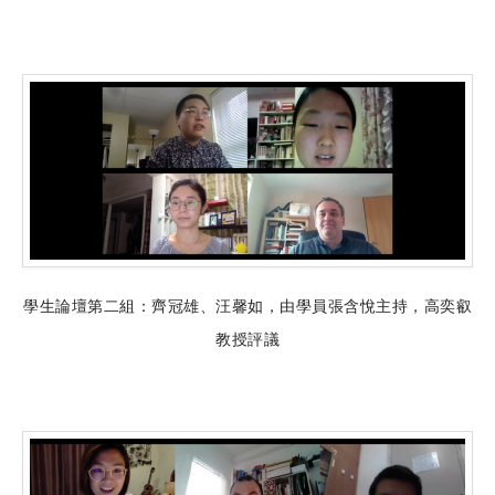
學生論壇第二組：齊冠雄、汪馨如，由學員張含悅主持，高奕叡
教授評議