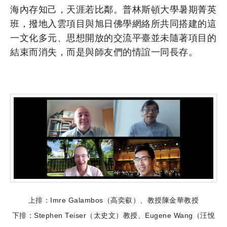
海內存知己，天涯若比鄰。普林斯頓大學暑期菁英
班，撥地入雲項目與旭日佛學網絡所共同搭建的這
一文化多元、思想開放的交流平臺並未隨著項目的
結束而消失，而是與師友們的情誼一同長存。
上排：Imre Galambos（高奕叡）、教授陳金華教授
下排：Stephen Teiser（太史文）教授、Eugene Wang（汪悅