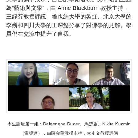
為“藝術與文學”，由 Anne Blackburn 教授主持，
王靜芬教授評議，維也納大學的吳虹、北京大學的
李巍和四川大學的王琛懿分享了對佛學的見解。學
員們在交流中提升了自我。
學生論壇第一組：Daigengna Duoer、馬楚媛、Nikita Kuzmin
（雷鳴達），由陳金華教授主持，太史文教授評議