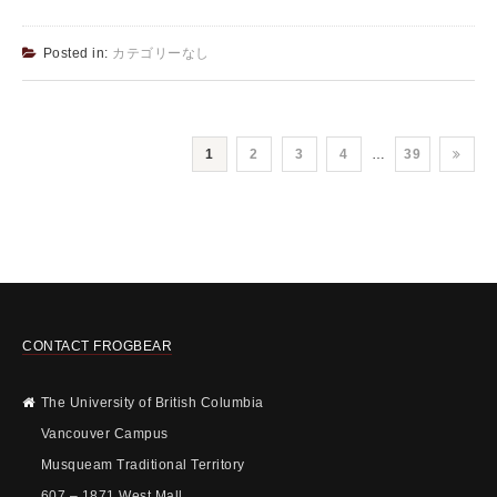
Posted in:
カテゴリーなし
1
2
3
4
…
39
CONTACT FROGBEAR
The University of British Columbia
Vancouver Campus
Musqueam Traditional Territory
607 – 1871 West Mall