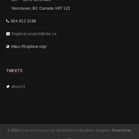
Vancouver, BC Canada V6T 1Z2
604 822 3188
frogbear.project@ubc.ca
https://frogbear.org/
TWEETS
about 0
© 2026
From the Ground Up: Buddhism & East Asian Religions
Powered by