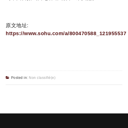
原文地址:
https://www.sohu.com/a/800470588_121955537
Posted in:
Non classifié(e)