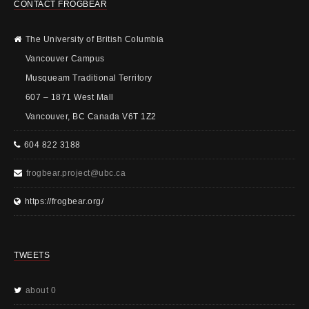
CONTACT FROGBEAR
The University of British Columbia
Vancouver Campus
Musqueam Traditional Territory
607 – 1871 West Mall
Vancouver, BC Canada V6T 1Z2
604 822 3188
frogbear.project@ubc.ca
https://frogbear.org/
TWEETS
about 0