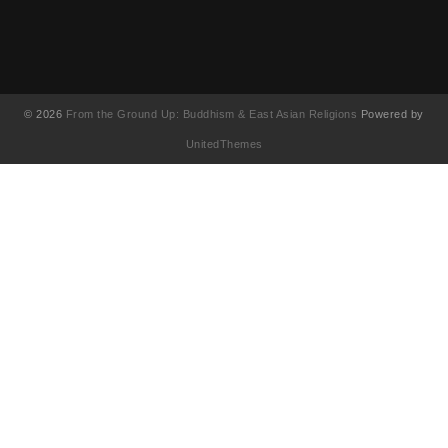
© 2026
From the Ground Up: Buddhism & East Asian Religions
Powered by
UnitedThemes
UA-130202071-1
English
(
Anglais
)