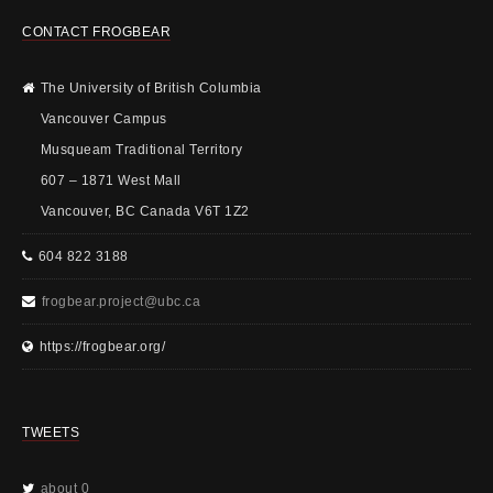
CONTACT FROGBEAR
The University of British Columbia
Vancouver Campus
Musqueam Traditional Territory
607 – 1871 West Mall
Vancouver, BC Canada V6T 1Z2
604 822 3188
frogbear.project@ubc.ca
https://frogbear.org/
TWEETS
about 0