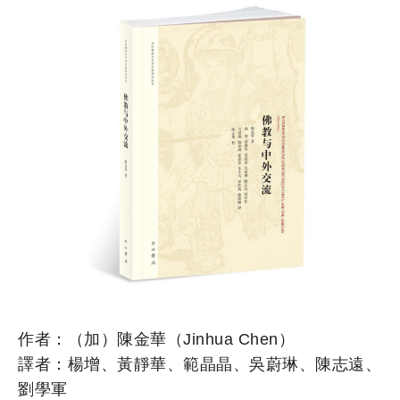
作者：（加）陳金華（Jinhua Chen）
譯者：楊增、黃靜華、範晶晶、吳蔚琳、陳志遠、
劉學軍