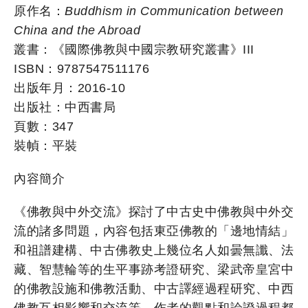
原作名：
Buddhism in Communication between
China and the Abroad
叢書：《國際佛教與中國宗教研究叢書》III
ISBN：9787547511176
出版年月：2016-10
出版社：中西書局
頁數：347
裝幀：平裝
內容簡介
《佛教與中外交流》探討了中古史中佛教與中外交
流的諸多問題，內容包括東亞佛教的「邊地情結」
和祖譜建構、中古佛教史上幾位名人如曇無讖、法
藏、智慧輪等的生平事跡考證研究、梁武帝皇宮中
的佛教設施和佛教活動、中古譯經過程研究、中西
佛教互相影響和交流等，作者的觀點和論證過程都