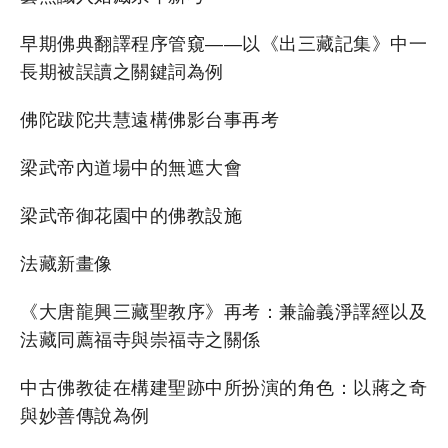
早期佛典翻譯程序管窺——以《出三藏記集》中一
長期被誤讀之關鍵詞為例
佛陀跋陀共慧遠構佛影台事再考
梁武帝內道場中的無遮大會
梁武帝御花園中的佛教設施
法藏新畫像
《大唐龍興三藏聖教序》再考：兼論義淨譯經以及
法藏同薦福寺與崇福寺之關係
中古佛教徒在構建聖跡中所扮演的角色：以蔣之奇
與妙善傳說為例