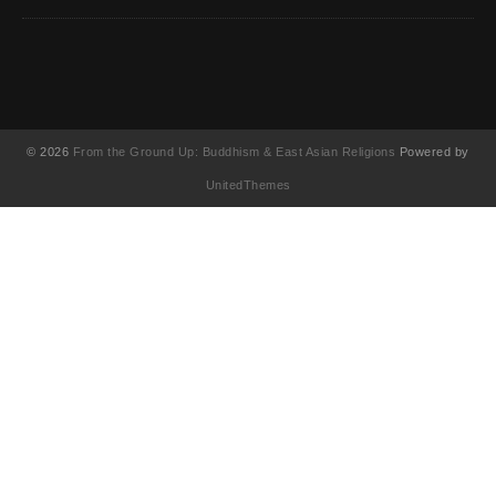
© 2026
From the Ground Up: Buddhism & East Asian Religions
Powered by
UnitedThemes
UA-130202071-1
English
(
英語
)
简体中文
(
簡体中国語
)