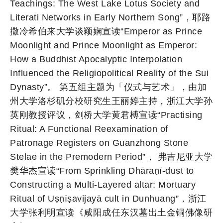
Teachings: The West Lake Lotus Society and
Literati Networks in Early Northern Song”，耶路
撒冷希伯来大学谈颖娴宣读“Emperor as Prince
Moonlight and Prince Moonlight as Emperor:
How a Buddhist Apocalyptic Interpolation
Influenced the Religiopolitical Reality of the Sui
Dynasty”。 第五组主题为「仪式与艺术」，由加
州大学洛杉矶分校研究生王丽婷主持，浙江大学孙
英刚教授评议，剑桥大学黄君榑宣读“Practising
Ritual: A Functional Reexamination of
Patronage Registers on Guanzhong Stone
Stelae in the Premodern Period”， 弗吉尼亚大学
樊华杰宣读“From Sprinkling Dhāraṇī-dust to
Constructing a Multi-Layered altar: Mortuary
Ritual of Uṣṇīṣavijayā cult in Dunhuang”，浙江
大学张利明宣读《咸阳成任东汉墓出土金铜佛像研