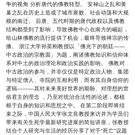
争的视角 分析唐代的佛教转型。 安禄山之乱和黄
巢之乱在历史上造成了城市衰败、社会动荡和大规
模的南迁。 后唐、五代时期的唐代政权以及佛教
结构都受到了影响，导致佛教中心在南方的崛起，
给山林佛教的流行提供了机会，最终导致禅宗的传
播。 浙江大学孙英刚教授以「佛光下的朝廷——
中古政治的宗教面」为题，阐述佛教知识和信仰体
系对中土的政治理论和政治实践的影响。 佛教对
中古政治的参与，并非仅仅是特定政治人物、集团
与特定僧人、寺院的互相利用，而有其自身信仰的
逻辑———其对未来美好世界的期盼、对理想的世
俗君主的理念 ，乃至对统治合法性的论述，都植
根于自身的知识和思想之中。 在第二阶段即将结
束之际，中国人民大学张文良教授来访并为学员们
带来有关生死学最新研究进展的简短讲座，张教授
结合个人研究与生活的经历分享了对于“死亡”议题