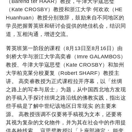
（Barend ter HAAR）教授，牛津大学寇思璧
（Kate CROSBY）教授和浙江大学 何欢欢（HE
Huanhuan）教授分别致辞，鼓励来自不同地区的
学员把握菁英班和研讨会提供的绝佳机会，结识同
道，互相沟通，增进交流。
菁英班第一阶段的课程（8月13日至8月16日）由
剑桥大学与浙江大学高奕睿（Imre GALAMBOS）
教授、牛津大学寇思璧（Kate CROSBY）和加州
大学柏克莱分校夏复（Robert SHARF）教授主
讲。 高奕睿教授为正式课程拉开序幕，以「丝绸
之路上的写本与居士」为题，从中国西北地方发现
的手稿入手探讨丝绸之路沿线的佛教实践，指出这
些手稿是了解中世纪该地区日常现实 的主要来
源。 高教授强调不仅要将手稿视为文本，还要将
其视为复杂的文化物件，并为其在社会中的作用提
供各种线索。 寇思璧教授以「上座部禅定： 能变