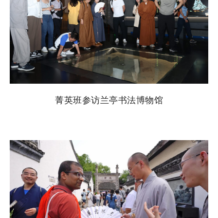
菁英班参访兰亭书法博物馆