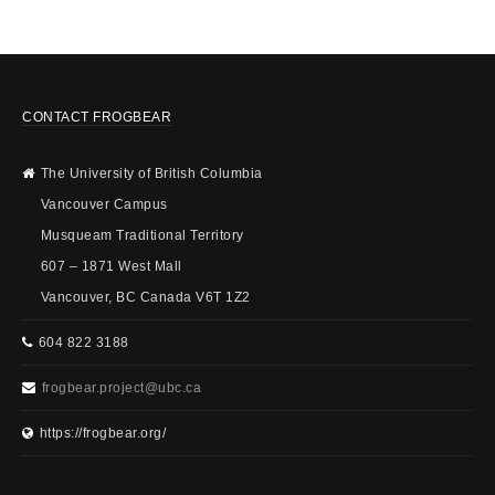
CONTACT FROGBEAR
The University of British Columbia
Vancouver Campus
Musqueam Traditional Territory
607 – 1871 West Mall
Vancouver, BC Canada V6T 1Z2
604 822 3188
frogbear.project@ubc.ca
https://frogbear.org/