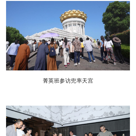
菁英班参访兜率天宫