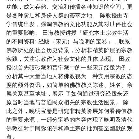
功能，成为存储、交流和传播各种知识的空间，更
是各种阶层和身份人群的荟萃之地。 陈教授由寺
学传统出发，强调佛教的文化功能及其对世俗社会
的重要影响。 田海教授讲授「研究本土宗教生活
的不同资料: 经跋（宋元）与晚明的宝卷」，联系
佛教所处的社会历史背景，分析非精英阶层的宗教
实践，关注宗教作为社会文化的具体 表现。 田教
授以首先碛砂藏和普宁藏中的一些宋元经跋为例，
分析其中大量当地人将佛教视为一种实用宗教的态
度的额外资讯，如简单的佛教教义陈述、姓名、亲
属关系甚至地址，展示 了如何通过研究经跋来还
原当时当地与普通民众相关的宗教生活图景。 除
此之外，晚明宝卷是研究非精英阶层如何看待佛教
的重要来源，一部分宝卷的内容体现了晚明及清代
佛教徒对于阿弥陀佛和净土宗的批判甚至幽默的观
点。