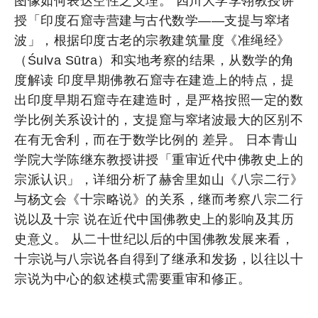
图像如何表达空性之义理。 四川大学李翎教授讲
授「印度石窟寺营建与古代数学——支提与窣堵
波」，根据印度古老的宗教建筑量度《准绳经》
（Śulva Sūtra）和实地考察的结果，从数学的角
度解读 印度早期佛教石窟寺在建造上的特点，提
出印度早期石窟寺在建造时，是严格按照一定的数
学比例关系设计的，支提窟与窣堵波最大的区别不
在有无舍利，而在于数学比例的 差异。 日本青山
学院大学陈继东教授讲授「重审近代中佛教史上的
宗派认识」，详细分析了赫舍里如山《八宗二行》
与杨文会《十宗略说》的关系，继而考察八宗二行
说以及十宗 说在近代中国佛教史上的影响及其历
史意义。 从二十世纪以后的中国佛教发展来看，
十宗说与八宗说各自得到了继承和发扬，以往以十
宗说为中心的叙述模式需要重审和修正。