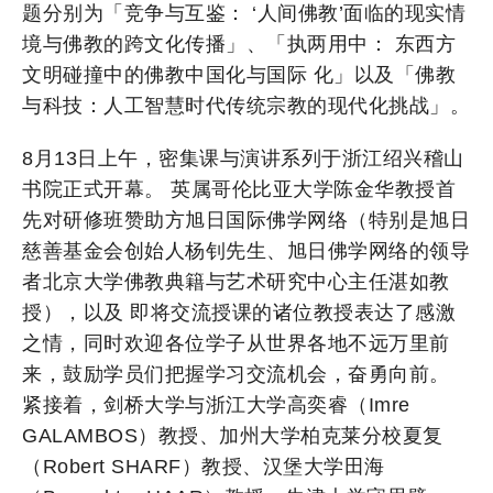
题分别为「竞争与互鉴： ‘人间佛教’面临的现实情
境与佛教的跨文化传播」、「执两用中： 东西方
文明碰撞中的佛教中国化与国际 化」以及「佛教
与科技：人工智慧时代传统宗教的现代化挑战」。
8月13日上午，密集课与演讲系列于浙江绍兴稽山
书院正式开幕。 英属哥伦比亚大学陈金华教授首
先对研修班赞助方旭日国际佛学网络（特别是旭日
慈善基金会创始人杨钊先生、旭日佛学网络的领导
者北京大学佛教典籍与艺术研究中心主任湛如教
授），以及 即将交流授课的诸位教授表达了感激
之情，同时欢迎各位学子从世界各地不远万里前
来，鼓励学员们把握学习交流机会，奋勇向前。
紧接着，剑桥大学与浙江大学高奕睿（Imre
GALAMBOS）教授、加州大学柏克莱分校夏复
（Robert SHARF）教授、汉堡大学田海