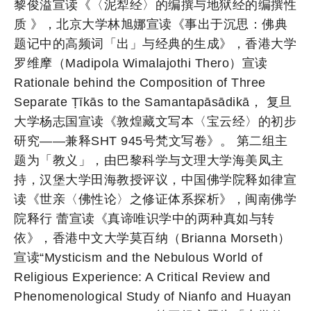
黎俊溢宣读《〈泥犁经〉的编撰与地狱经的编撰性
质 》，北京大学林旭娜宣读《事出于沉思：佛典
题记中的高频词「出」与经典的生成》，香港大学
罗维摩（Madipola Wimalajothi Thero）宣读
Rationale behind the Composition of Three
Separate Ṭīkās to the Samantapāsādikā， 复旦
大学杨志国宣读《敦煌藏文写本〈宝云经〉的初步
研究——兼释SHT 945号梵文写卷》。 第二组主
题为「教义」，由巴黎科学与文理大学海美凤主
持，汉堡大学田海教授评议，中国佛学院释如律宣
读《世亲〈佛性论〉之修证体系探析》，闽南佛学
院释行 蕾宣读《真谛唯识学中的两种真如与转
依》，香港中文大学莫百纳（Brianna Morseth）
宣读“Mysticism and the Nebulous World of
Religious Experience: A Critical Review and
Phenomenological Study of Nianfo and Huayan