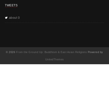
TWEETS
about 0
© 2026
From the Ground Up: Buddhism & East Asian Religions
Powered by
UnitedThemes
UA-130202071-1