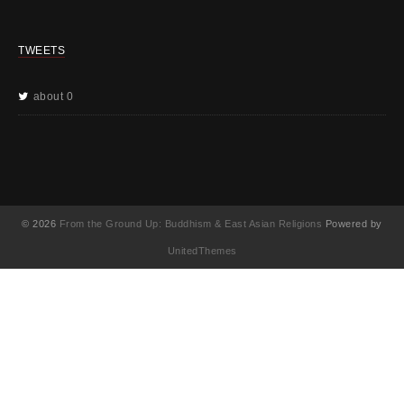
TWEETS
about 0
© 2026
From the Ground Up: Buddhism & East Asian Religions
Powered by
UnitedThemes