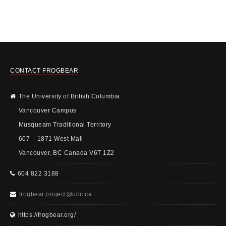
CONTACT FROGBEAR
The University of British Columbia
Vancouver Campus
Musqueam Traditional Territory
607 – 1871 West Mall
Vancouver, BC Canada V6T 1Z2
604 822 3188
frogbear.project@ubc.ca
https://frogbear.org/