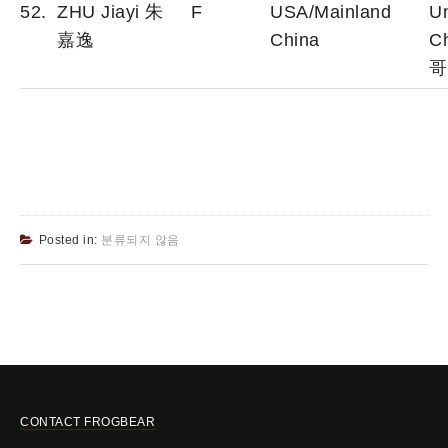
52.
ZHU Jiayi 朱
F
USA/Mainland
Un
嘉逸
China
C
哥
Posted in:
분류되지 않음
CONTACT FROGBEAR