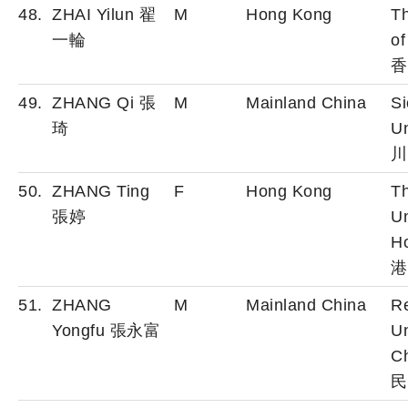
48.
ZHAI Yilun 翟
M
Hong Kong
Th
一輪
o
香
49.
ZHANG Qi 張
M
Mainland China
S
琦
Un
川
50.
ZHANG Ting
F
Hong Kong
T
張婷
Un
H
港
51.
ZHANG
M
Mainland China
R
Yongfu 張永富
Un
C
民