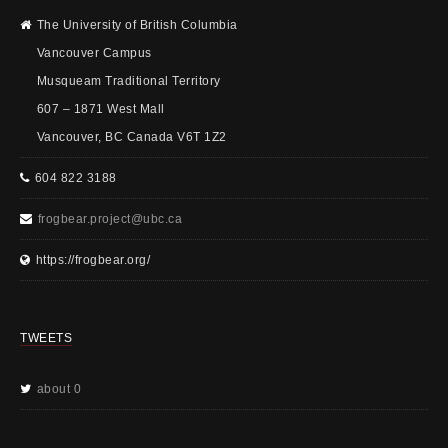
The University of British Columbia
Vancouver Campus
Musqueam Traditional Territory
607 – 1871 West Mall
Vancouver, BC Canada V6T 1Z2
604 822 3188
frogbear.project@ubc.ca
https://frogbear.org/
TWEETS
about 0