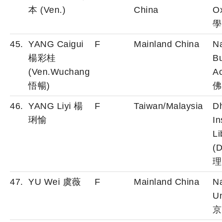
本 (Ven.)
China
O
學
45.
YANG Caigui
F
Mainland China
N
楊彩桂
B
(Ven.Wuchang
A
悟暢)
佛
46.
YANG Liyi 楊
F
Taiwan/Malaysia
D
琍愉
In
Li
(
理
47.
YU Wei 虞薇
F
Mainland China
Na
Un
京