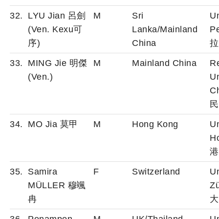
32.
LYU Jian 呂劍
M
Sri
Un
(Ven. Kexu可
Lanka/Mainland
P
序)
China
拉
33.
MING Jie 明傑
M
Mainland China
R
(Ven.)
Un
C
民
34.
MO Jia 莫甲
M
Hong Kong
Un
H
港
35.
Samira
F
Switzerland
Un
MÜLLER 穆颯
Z
冉
大