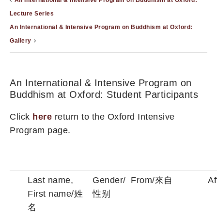
An International & Intensive Program on Buddhism at Oxford:
Lecture Series
An International & Intensive Program on Buddhism at Oxford:
Gallery
An International & Intensive Program on
Buddhism at Oxford: Student Participants
Click
here
return to the Oxford Intensive
Program page.
Last name,
Gender/
From/來自
Af
First name/姓
性别
名