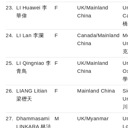
23.
LI Huawei 李
F
UK/Mainland
Un
華偉
China
C
橋
24.
LI Lan 李瀾
F
Canada/Mainland
M
China
Un
克
25.
LI Qingniao 李
F
UK/Mainland
Un
青鳥
China
O
學
26.
LIANG Litian
F
Mainland China
S
梁櫪天
Un
川
27.
Dhammasami
M
UK/Myanmar
Un
LINKARA 林法
L