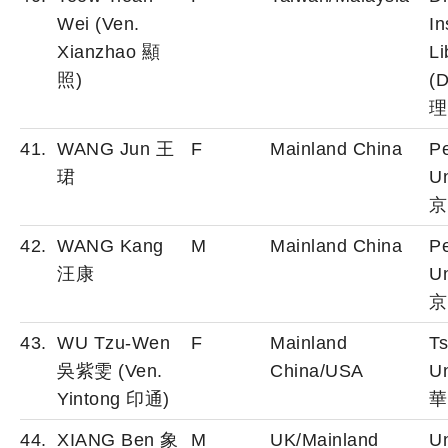
Wei (Ven.
In
Xianzhao 顯
Li
照)
(
理
41.
WANG Jun 王
F
Mainland China
P
珺
Un
京
42.
WANG Kang
M
Mainland China
P
汪康
Un
京
43.
WU Tzu-Wen
F
Mainland
Ts
吳紫雯 (Ven.
China/USA
Un
Yintong 印通)
華
44.
XIANG Ben 象
M
UK/Mainland
Un