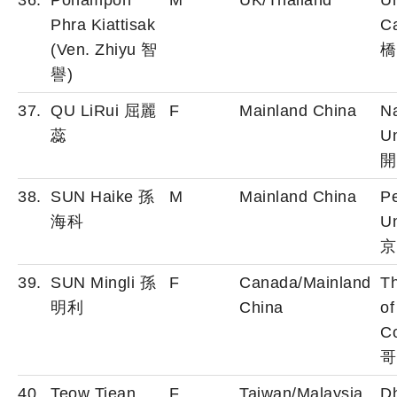
36.
Ponampon
M
UK/Thailand
Un
Phra Kiattisak
C
(Ven. Zhiyu 智
橋
譽)
37.
QU LiRui 屈麗
F
Mainland China
N
蕊
Un
開
38.
SUN Haike 孫
M
Mainland China
P
海科
Un
京
39.
SUN Mingli 孫
F
Canada/Mainland
Th
明利
China
of
C
哥
40.
Teow Tiean
F
Taiwan/Malaysia
D