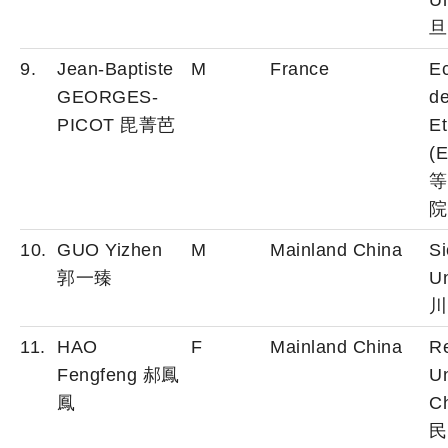
Un
旦
9.
Jean-Baptiste
M
France
Ec
GEORGES-
d
PICOT 毘菁芭
E
(
等
院
10.
GUO Yizhen
M
Mainland China
S
郭一臻
Un
川
11.
HAO
F
Mainland China
R
Fengfeng 郝鳳
Un
鳳
C
民