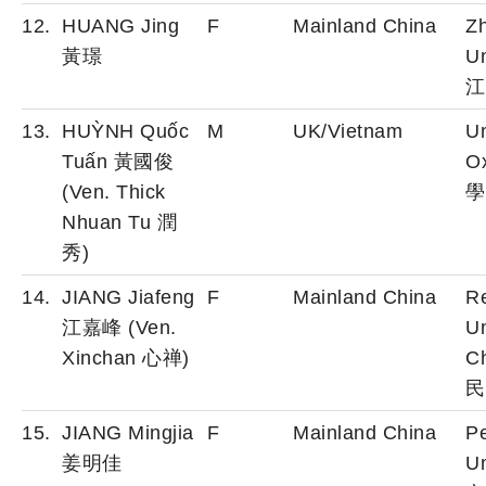
12.
HUANG Jing
F
Mainland China
Zh
黃璟
Un
江
13.
HUỲNH Quốc
M
UK/Vietnam
Un
Tuấn 黃國俊
O
(Ven. Thick
學
Nhuan Tu 潤
秀)
14.
JIANG Jiafeng
F
Mainland China
R
江嘉峰 (Ven.
Un
Xinchan 心禅)
C
民
15.
JIANG Mingjia
F
Mainland China
P
姜明佳
Un