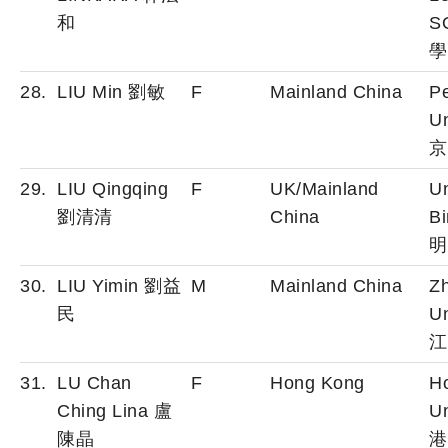
和
S
學
28.
LIU Min 劉敏
F
Mainland China
P
Un
京
29.
LIU Qingqing
F
UK/Mainland
Un
劉清清
China
B
明
30.
LIU Yimin 劉益
M
Mainland China
Zh
民
Un
江
31.
LU Chan
F
Hong Kong
H
Ching Lina 盧
Un
陳晶
港