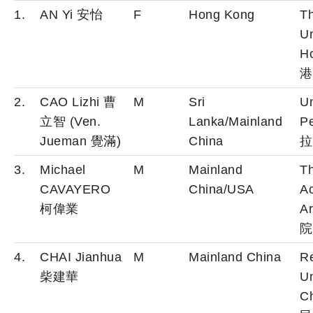
1.
AN Yi 安怡
F
Hong Kong
T
Un
H
港
2.
CAO Lizhi 曹
M
Sri
Un
立智 (Ven.
Lanka/Mainland
P
Jueman 覺滿)
China
拉
3.
Michael
M
Mainland
T
CAVAYERO
China/USA
A
柯偉業
A
院
4.
CHAI Jianhua
M
Mainland China
R
柴建華
Un
C