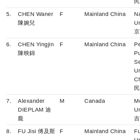
民
5.
CHEN Waner
F
Mainland China
Na
陳婉兒
Un
京
6.
CHEN Yingjin
F
Mainland China
Pe
陳映錦
Pu
Se
Un
C
民
7.
Alexander
M
Canada
Mc
DIEPLAM 迪
Un
龐
吉
8.
FU Jisi 傅及斯
F
Mainland China
F