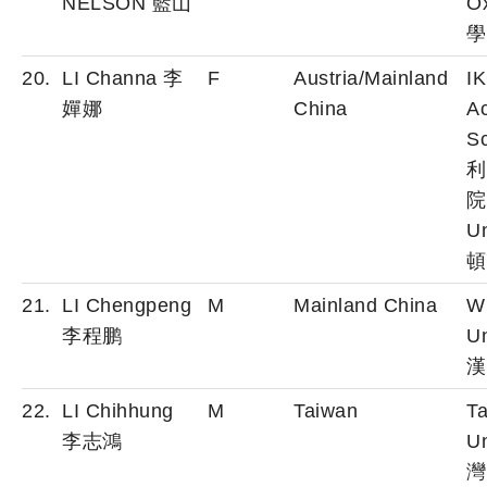
NELSON 藍山
O
學
20.
LI Channa 李
F
Austria/Mainland
IK
嬋娜
China
A
S
利
院
Un
頓
21.
LI Chengpeng
M
Mainland China
W
李程鹏
Un
漢
22.
LI Chihhung
M
Taiwan
T
李志鴻
Un
灣