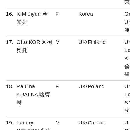
京
16.
KIM Jiyun 金
F
Korea
G
知妍
Un
剛
17.
Otto KORIA 柯
M
UK/Finland
Un
奧托
L
Ki
倫
學
18.
Paulina
F
UK/Poland
Un
KRALKA 喀寶
L
琳
S
學
19.
Landry
M
UK/Canada
Un