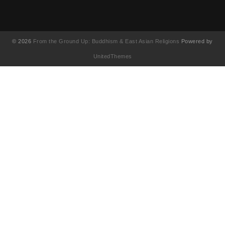
© 2026
From the Ground Up: Buddhism & East Asian Religions
Powered by
UnitedThemes
UA-130202071-1
English
(
영어
)
简体中文
(
중국어 간체
)
Français
(
불어
)
繁體中文
(
중국어 번체
)
日本語
(
일어
)
한국어