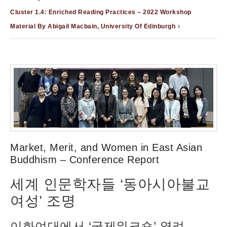
Cluster 1.4: Enriched Reading Practices – 2022 Workshop
Material By Abigail Macbain, University Of Edinburgh
Market, Merit, and Women in East Asian
Buddhism – Conference Report
세계 인문학자들 ‘동아시아불교
여성’ 조명
이화여대에서 ‘국제워크숍’ 열려