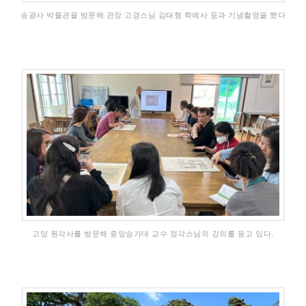
송광사 박물관을 방문해 관장 고경스님 김태형 학예사 등과 기념촬영을 했다
고양 원각사를 방문해 중앙승가대 교수 정각스님의 강의를 듣고 있다.