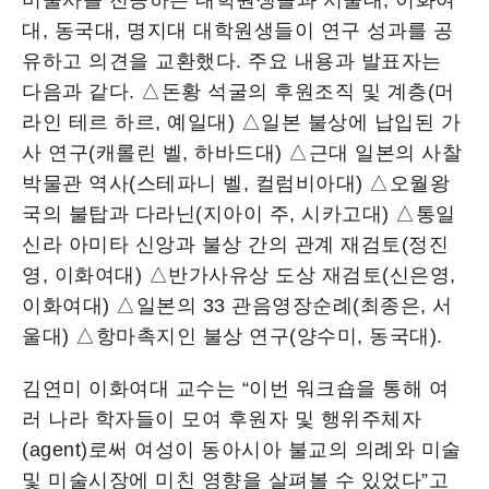
미술사를 전공하는 대학원생들과 서울대, 이화여
대, 동국대, 명지대 대학원생들이 연구 성과를 공
유하고 의견을 교환했다. 주요 내용과 발표자는
다음과 같다. △돈황 석굴의 후원조직 및 계층(머
라인 테르 하르, 예일대) △일본 불상에 납입된 가
사 연구(캐롤린 벨, 하바드대) △근대 일본의 사찰
박물관 역사(스테파니 벨, 컬럼비아대) △오월왕
국의 불탑과 다라닌(지아이 주, 시카고대) △통일
신라 아미타 신앙과 불상 간의 관계 재검토(정진
영, 이화여대) △반가사유상 도상 재검토(신은영,
이화여대) △일본의 33 관음영장순례(최종은, 서
울대) △항마촉지인 불상 연구(양수미, 동국대).
김연미 이화여대 교수는 “이번 워크숍을 통해 여
러 나라 학자들이 모여 후원자 및 행위주체자
(agent)로써 여성이 동아시아 불교의 의례와 미술
및 미술시장에 미친 영향을 살펴볼 수 있었다”고