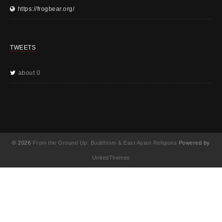
https://frogbear.org/
TWEETS
about 0
© 2026
From the Ground Up: Buddhism & East Asian Religions
Powered by
UnitedThemes