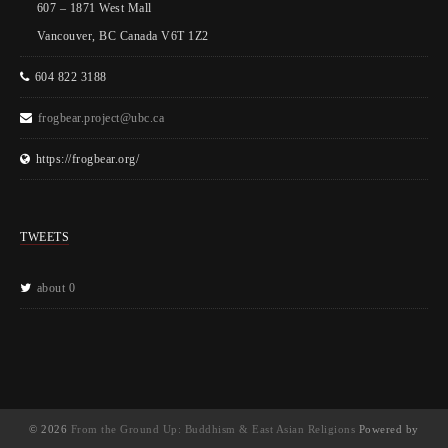
607 – 1871 West Mall
Vancouver, BC Canada V6T 1Z2
604 822 3188
frogbear.project@ubc.ca
https://frogbear.org/
TWEETS
about 0
© 2026
From the Ground Up: Buddhism & East Asian Religions
Powered by