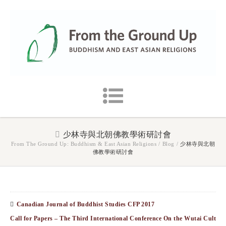
少林寺與北朝佛教學術研討會
From The Ground Up: Buddhism & East Asian Religions
/
Blog
/
少林寺與北朝
佛教學術研討會
Canadian Journal of Buddhist Studies CFP 2017
Call for Papers – The Third International Conference On the Wutai Cult