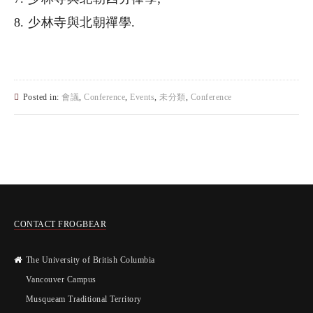
少林寺與北朝禪學.
Posted in:
會議
,
Conference
,
Events
,
未分類
,
Conference
CONTACT FROGBEAR
The University of British Columbia
Vancouver Campus
Musqueam Traditional Territory