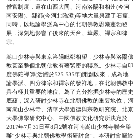
僧官制度，還在山西大同、河南洛陽和相州(今河
南安陽)、鄴都(今河北臨漳)等地大量興建了石窟。
同時，以地論學派為中心的北朝佛教思潮蓬勃發
展，深刻地影響了後來的天台、華嚴、禪宗和律
宗。
嵩山少林寺與東京洛陽毗鄰相望，少林寺與洛陽佛
教甚至整個北朝佛教有著緊密的聯系。少林寺自印
度佛陀禪師(活躍於525-535年)開創以來，成為地
論學派、四分律宗和禪宗的發祥地，在北朝佛教中
具有極其重要的地位。為了充分挖掘少林寺的歷史
底蘊，深入研討少林寺在北朝佛教的重要地位，河
南嵩山少林寺、清華大學道德與宗教研究院、北京
大學佛學研究中心、中國佛教文化研究所決定於
2017年7月31日至8月2號在河南嵩山少林寺聯合舉
辦“少林寺與北朝佛教學術研討會”。本研討會屬於