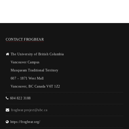
CONTACT FROGBEAR
The University of British Columbia
Vancouver Campus
Musqueam Traditional Territory
607 – 1871 West Mall
Vancouver, BC Canada V6T 1Z2
604 822 3188
frogbear.project@ubc.ca
https://frogbear.org/