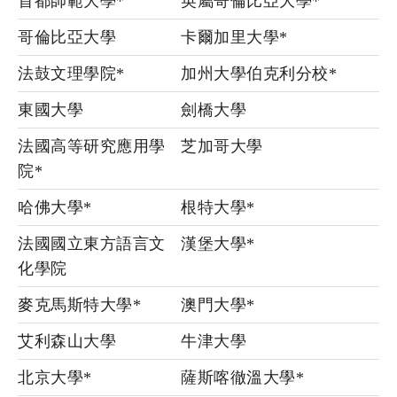
首都師範大學*
英屬哥倫比亞大學*
哥倫比亞大學
卡爾加里大學*
法鼓文理學院*
加州大學伯克利分校*
東國大學
劍橋大學
法國高等研究應用學
芝加哥大學
院*
哈佛大學*
根特大學*
法國國立東方語言文
漢堡大學*
化學院
麥克馬斯特大學*
澳門大學*
艾利森山大學
牛津大學
北京大學*
薩斯喀徹溫大學*