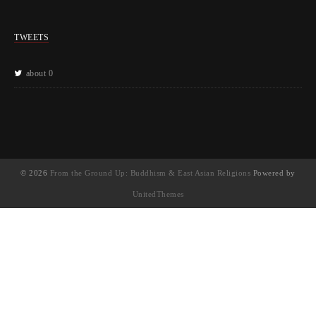
TWEETS
about 0
© 2026
From the Ground Up: Buddhism & East Asian Religions
Powered by
UnitedThemes