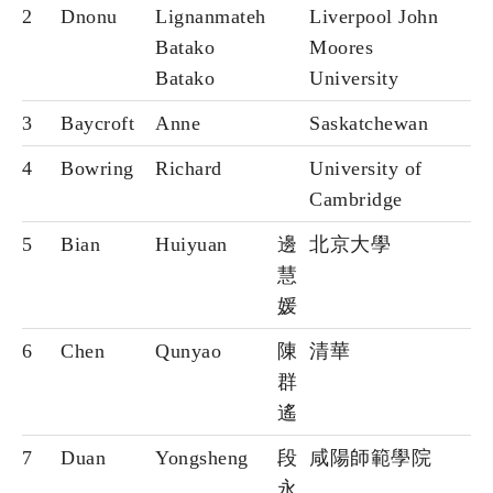
2
Dnonu
Lignanmateh
Liverpool John
Batako
Moores
Batako
University
3
Baycroft
Anne
Saskatchewan
4
Bowring
Richard
University of
Cambridge
5
Bian
Huiyuan
邊
北京大學
慧
媛
6
Chen
Qunyao
陳
清華
群
遙
7
Duan
Yongsheng
段
咸陽師範學院
永