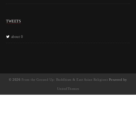
TWEETS
about 0
© 2026
From the Ground Up: Buddhism & East Asian Religions
Powered by
UnitedThemes