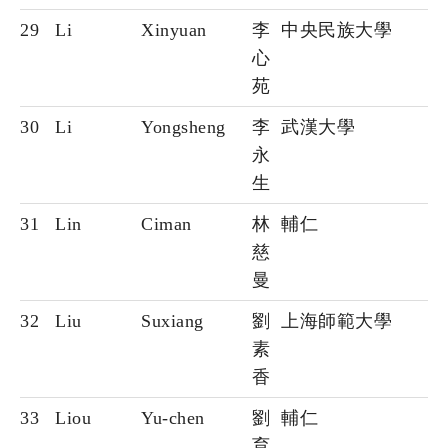
29
Li
Xinyuan
李
中央民族大學
心
苑
30
Li
Yongsheng
李
武漢大學
永
生
31
Lin
Ciman
林
輔仁
慈
曼
32
Liu
Suxiang
劉
上海師範大學
素
香
33
Liou
Yu-chen
劉
輔仁
育