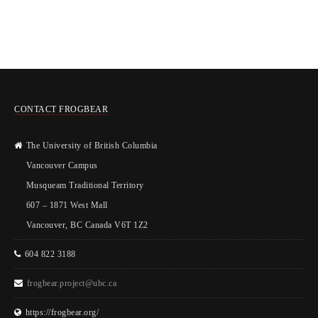
CONTACT FROGBEAR
The University of British Columbia
Vancouver Campus
Musqueam Traditional Territory
607 – 1871 West Mall
Vancouver, BC Canada V6T 1Z2
604 822 3188
frogbear.project@ubc.ca
https://frogbear.org/