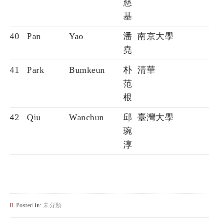
慈
基
40
Pan
Yao
潘
南京大學
堯
41
Park
Bumkeun
朴
清華
范
根
42
Qiu
Wanchun
邱
臺灣大學
琬
淳
Posted in:
未分類