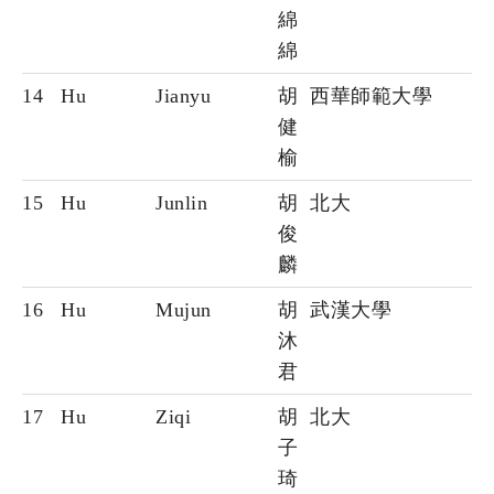
綿
綿
14
Hu
Jianyu
胡
西華師範大學
健
榆
15
Hu
Junlin
胡
北大
俊
麟
16
Hu
Mujun
胡
武漢大學
沐
君
17
Hu
Ziqi
胡
北大
子
琦