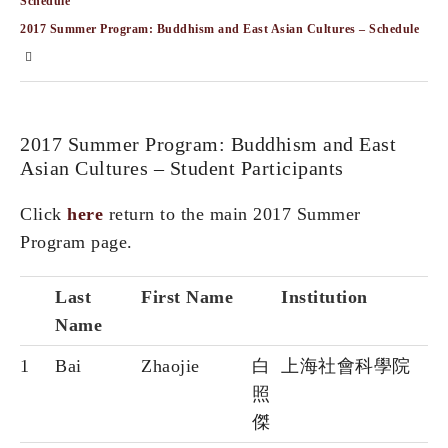
Schedule
2017 Summer Program: Buddhism and East Asian Cultures – Schedule
2017 Summer Program: Buddhism and East
Asian Cultures – Student Participants
Click
here
return to the main 2017 Summer
Program page.
Last
First Name
Institution
Name
1
Bai
Zhaojie
白
上海社會科學院
照
傑