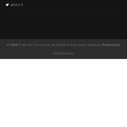
about 0
© 2026
From the Ground Up: Buddhism & East Asian Religions
Powered by
UnitedThemes
UA-130202071-1