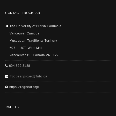
CONTACT FROGBEAR
The University of British Columbia
Vancouver Campus
Musqueam Traditional Territory
607 – 1871 West Mall
Vancouver, BC Canada V6T 1Z2
604 822 3188
frogbear.project@ubc.ca
https://frogbear.org/
TWEETS