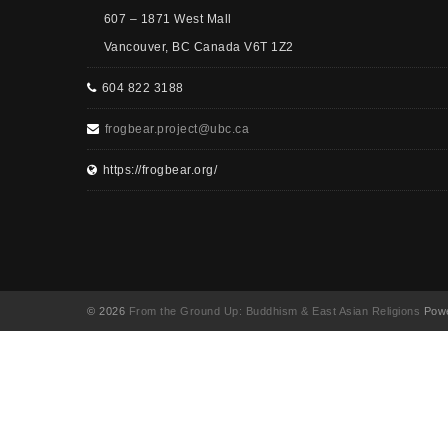
607 – 1871 West Mall
Vancouver, BC Canada V6T 1Z2
604 822 3188
frogbear.project@ubc.ca
https://frogbear.org/
© 2026
From the Ground Up: Buddhism & East Asian Religions
Powe