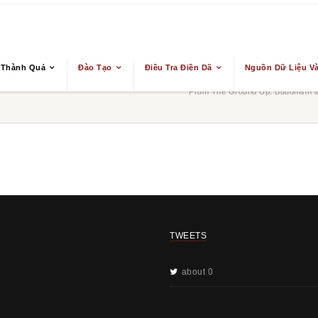
 Thành Quả
Đào Tạo
Điều Tra Điền Dã
Nguồn Dữ Liệu Và
From The Ground Up: Buddhism & 
TWEETS
about 0