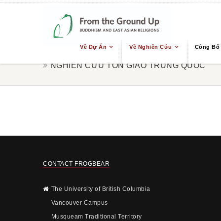
Về Dự Án
Về Nghiên Cứu
Công Bố
NGHIÊN CỨU TÔN GIÁO TRUNG QUỐC
CONTACT FROGBEAR
The University of British Columbia
Vancouver Campus
Musqueam Traditional Territory