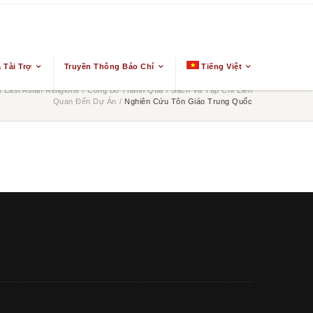
 Tài Trợ
Truyền Thông Báo Chí
Tiếng Việt
East Asian Religions
/
Công Bố Thành Quả
/
Sách Và Tạp Chí Liên
Quan Đến Dự Án
/
Nghiên Cứu Tôn Giáo Trung Quốc