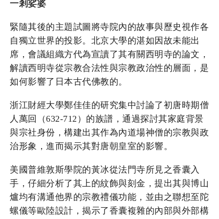
一剎娑婆
緊隨其後的主題試圖將寺院內的故事與歷史視作各
自獨立世界的投影。北京大學的湛如因故未能出
席，會議組織方代為宣讀了其有關西明寺的論文，
解讀西明寺從宗教合法性與宗教政治性的層面，是
如何影響了日本古代佛教的。
浙江財經大學鄭佳佳的研究集中討論了初唐時期僧
人萬回（632-712）的族譜，通過探討其家庭背景
與宗社身份，構建出其作為內道場神僧的宗教與政
治形象，進而揭示其對唐朝皇室的影響。
美國普維敦斯學院的黃冰從法門寺所見之香囊入
手，仔細分析了其上的紋飾與刻金，提出其與博山
爐均有溝通他界的宗教禮儀功能，並由之聯想至陀
螺儀等歐陸設計，揭示了香囊複雜的內部與外部構