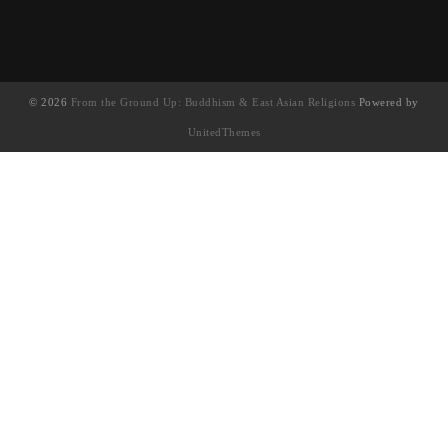
© 2026
From the Ground Up: Buddhism & East Asian Religions
Powered by
UnitedThemes
UA-130202071-1
English
(
英語
)
简体中文
(
簡體中文
)
繁體中文
Français
(
法語
)