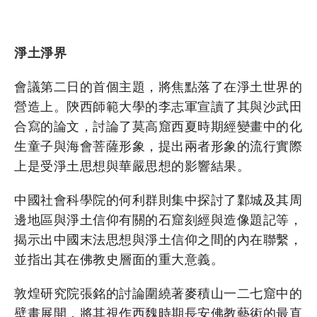
淨土淨界
會議第二日的首個主題，將焦點落了在淨土世界的
營造上。陝西師範大學的李志軍宣讀了其與沙武田
合寫的論文，討論了莫高窟西夏時期經變畫中的化
生童子與海會菩薩形象，提出兩者形象的流行實際
上是受淨土思想與華嚴思想的影響結果。
中國社會科學院的何利群則集中探討了鄴城及其周
邊地區與淨土信仰有關的石窟刻經與造像題記等，
揭示出中國末法思想與淨土信仰之間的內在聯繫，
並指出其在佛教史層面的重大意義。
敦煌研究院張銘的討論圍繞著麥積山一二七窟中的
壁畫展開，將其視作西魏時期長安佛教藝術的最直