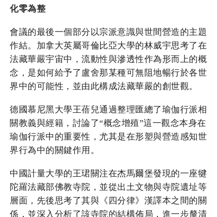
化零為整
會議的最後一個部分以宗派意識與世間營造的主題
作結。加拿大英屬哥倫比亞大學的林威宇思考了在
法藏華嚴宇宙中，流動性與滲透性作為形而上的概
念，是如何給予了盧舍那某種可無阻地暢行於各世
界中的可能性，並由此構成法藏華嚴的創世觀。
德國慕尼黑大學王蓓兒通過整理匯總了瑜伽行派相
關教義與經籍，討論了“概念增殖”這一觀念本身在
瑜伽行派中的重要性，尤其是在形塑與營造感知世
界行為中的關鍵作用。
中國計量大學的王珺關注在杰馬爾堡發現的一座犍
陀羅法藏部佛教寺院，並從出土文物與寺院遺址等
層面，先後思考了其與《四分律》漢譯本之間的關
係，並深入分析了該寺院的結構佈局，進一步釐清