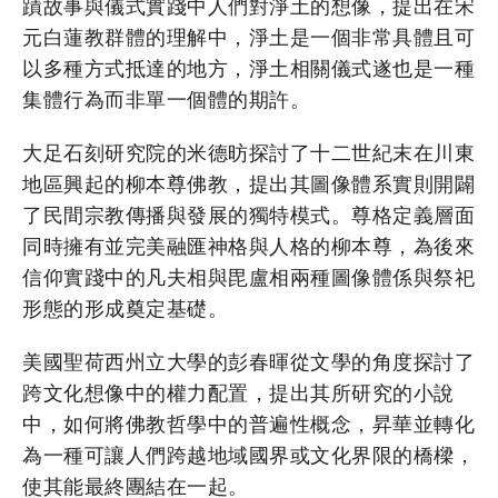
蹟故事與儀式實踐中人們對淨土的想像，提出在宋
元白蓮教群體的理解中，淨土是一個非常具體且可
以多種方式抵達的地方，淨土相關儀式遂也是一種
集體行為而非單一個體的期許。
大足石刻研究院的米德昉探討了十二世紀末在川東
地區興起的柳本尊佛教，提出其圖像體系實則開闢
了民間宗教傳播與發展的獨特模式。尊格定義層面
同時擁有並完美融匯神格與人格的柳本尊，為後來
信仰實踐中的凡夫相與毘盧相兩種圖像體係與祭祀
形態的形成奠定基礎。
美國聖荷西州立大學的彭春暉從文學的角度探討了
跨文化想像中的權力配置，提出其所研究的小說
中，如何將佛教哲學中的普遍性概念，昇華並轉化
為一種可讓人們跨越地域國界或文化界限的橋樑，
使其能最終團結在一起。