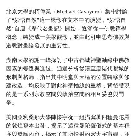
北京大學的柯偉業（Michael Cavayero）集中討論
了“妙悟自然”這一概念在文本中的演變，“妙悟自
然”自唐《歷代名畫記》開始，逐漸從一佛教禪學
概念，轉變成一美學觀念，並由此引申思考佛教與
道教對畫論發展的重要性。
湖南大學的謝一峰探討了中古都城神聖軸線中佛教
因素的變遷與進退。通過分析從漢至唐諸代都城的
形制與格局，指出其中明堂與天樞的位置轉移與修
建改造，均反映了對此神聖軸線的重塑，背後體現
的是一系列宗教空間與政治空間的相互妥協與鬥
爭。
美國亞利桑那大學陳懷宇從一組描寫著四種曼陀羅
的敦煌寫本出發，揭示了這種曼陀羅儀式的基本程
序與發願內容，揭示了其所投射的宏大宇宙觀，並