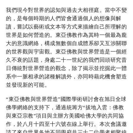
我們現今對世界的認知與過去大相徑庭。當中不變
的，是每個時期的人們皆會通過個人的想像與解
讀，嘗試以藝術或文本等方式來描繪自己所理解的
世界是如何營造的。東亞佛教作為其時一個最為龐
大的意識網絡，構成無數個自成體系卻又互涉關聯
的世界觀與宇宙觀。東亞佛教與世界營造是一個經
久不衰的話題，身處二十一世紀的我們回頭研究昔
日傳統對世界營造的觀念，除了揭示並挖掘此一體
系中一脈相承的諸種解讀外，亦同時藉此機會塑造
並發現新的可能。
“東亞佛教與世界營造”國際學術研討會在旭日全球
佛學網絡的支持下，通過統籌方“拔地入雲：佛教
與東亞宗教”項目與主辦方美國哈佛大學的共同協
作，於八月十四至十六號在線上舉行。本次會議邀
請了來自世界各地不同學府共三十二位學者相聚線