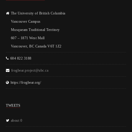
The University of British Columbia
Vancouver Campus
Musqueam Traditional Territory
607 – 1871 West Mall
Vancouver, BC Canada V6T 1Z2
604 822 3188
frogbear.project@ubc.ca
https://frogbear.org/
TWEETS
about 0