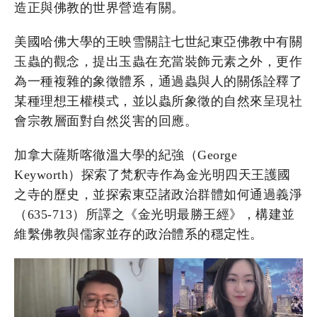
造正與佛教的世界營造有關。
美國哈佛大學的王映雪關註七世紀東亞佛教中有關
玉蟲的觀念，提出玉蟲在充當裝飾元素之外，更作
為一種複雜的象徵體系，通過蟲與人的關係詮釋了
某種理想王權模式，並以蟲所象徵的自然來呈現社
會宗教層面對自然災害的回應。
加拿大薩斯喀徹溫大學的紀強（George
Keyworth）探索了梵釈寺作為金光明四天王護國
之寺的歷史，並探索東亞諸政治群體如何通過義淨
（635-713）所譯之《金光明最勝王經》，構建並
維繫佛教與儒家並存的政治體系的穩定性。