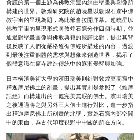
會議的第一個主題為佛教洞窟內經由壁畫與塑像所
構建的世界。敦煌研究院的趙曉星以敦煌石窟中佛
教宇宙的呈現為題，為此部會拉開序幕。趙曉星以
佛教宇宙的呈現形式將敦煌石窟分作四個時期，並
通過對壁畫圖像與佛教典籍的嚴謹比對，提出其背
後反映了人們從嚴格遵循佛經所描述的內容，過渡
到最後注重個體的需求與想像來創造世界，揭示了
個體意識在窟寺建造傳統中的逐漸覺醒與加強。
日本橫濱美術大學的濱田瑞美則針對敦煌莫高窟中
釋迦摩尼佛土的刻畫，提出其實則是參照了《維摩
詰經》而構建出的一處完美無瑕的佛土。濱田瑞美
之後通過將之與另外三大佛土進行對比，進一步指
出釋迦摩尼佛土所刻畫的北壁，實為石窟內部空間
中的東面，為古代印度視野中中國的所在方向。