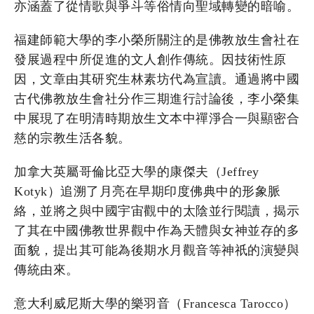
亦涵蓋了從情歌與爭斗等俗情向聖域轉變的暗喻。
福建師範大學的李小榮所關注的是佛教放生會社在
發展過程中所促進的文人創作傳統。因技術性原
因，文章由其研究生林素坊代為宣讀。通過將中國
古代佛教放生會社分作三期進行討論後，李小榮集
中展現了在明清時期放生文本中禪淨合一與顯密合
慈的宗教生活各貌。
加拿大英屬哥倫比亞大學的康傑夫（Jeffrey
Kotyk）追溯了月亮在早期印度佛典中的形象脈
絡，並將之與中國宇宙觀中的太陰並行閱讀，揭示
了其在中國佛教世界觀中作為天體與女神並存的多
面貌，提出其可能為後期水月觀音等神祇的演變與
傳統由來。
意大利威尼斯大學的樂羽音（Francesca Tarocco）