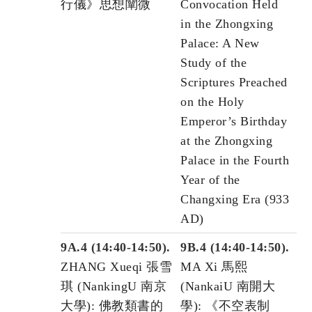
行儀》思想闡微
Convocation Held
in the Zhongxing
Palace: A New
Study of the
Scriptures Preached
on the Holy
Emperor’s Birthday
at the Zhongxing
Palace in the Fourth
Year of the
Changxing Era (933
AD)
9A.4 (14:40-14:50).
9B.4 (14:40-14:50).
ZHANG Xueqi 張雪
MA Xi 馬熙
琪 (NankingU 南京
(NankaiU 南開大
大學): 佛教類書的
學): 《不空表制