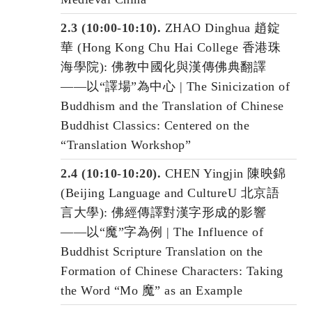
2.3 (10:00-10:10).
ZHAO Dinghua 趙錠
華 (Hong Kong Chu Hai College 香港珠
海學院): 佛教中國化與漢傳佛典翻譯
——以“譯場”為中心 | The Sinicization of
Buddhism and the Translation of Chinese
Buddhist Classics: Centered on the
“Translation Workshop”
2.4 (10:10-10:20).
CHEN Yingjin 陳映錦
(Beijing Language and CultureU 北京語
言大學): 佛經傳譯對漢字形成的影響
——以“魔”字為例 | The Influence of
Buddhist Scripture Translation on the
Formation of Chinese Characters: Taking
the Word “Mo 魔” as an Example