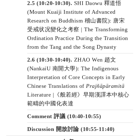
2.5 (10:20-10:30).
SHI Daowu 釋道悟
(Mount Kuaiji Institute of Advanced
Research on Buddhism 稽山書院): 唐宋
受戒状况變化之考察 | The Transforming
Ordination Practice During the Transition
from the Tang and the Song Dynasty
2.6 (10:30-10:40).
ZHAO Wen 趙文
(NankaiU 南開大學): The Indigenous
Interpretation of Core Concepts in Early
Chinese Translations of
Prajñāpāramitā
Literature |《般若經》早期漢譯本中核心
範疇的中國化表達
Comment 評議 (10:40-10:55)
Discussion 開放討論 (10:55-11:40)