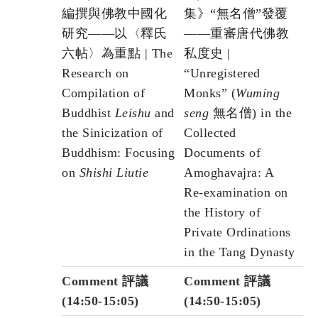
編撰與佛教中國化
集》“無名僧”發覆
研究——以〈釋氏
——重審唐代佛教
六帖〉為重點 | The
私度史 |
Research on
“Unregistered
Compilation of
Monks” (
Wuming
Buddhist
Leishu
and
seng
無名僧) in the
the Sinicization of
Collected
Buddhism: Focusing
Documents of
on
Shishi Liutie
Amoghavajra: A
Re-examination on
the History of
Private Ordinations
in the Tang Dynasty
Comment 評議
Comment 評議
(14:50-15:05)
(14:50-15:05)