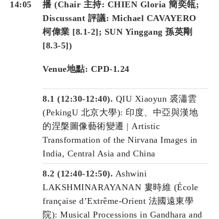
14:05
播 (Chair 主持: CHIEN Gloria 簡奕瓴;
Discussant 評議: Michael CAVAYERO
柯偉業 [8.1-2]; SUN Yinggang 孫英剛
[8.3-5])
Venue地點: CPD-1.24
8.1 (12:30-12:40).
QIU Xiaoyun 裘瀟雲
(PekingU 北京大學): 印度、中亞與漢地
的涅槃圖像藝術變遷 | Artistic
Transformation of the Nirvana Images in
India, Central Asia and China
8.2 (12:40-12:50).
Ashwini
LAKSHMINARAYANAN 婁時維 (École
française d’Extrême-Orient 法國遠東學
院): Musical Processions in Gandhara and