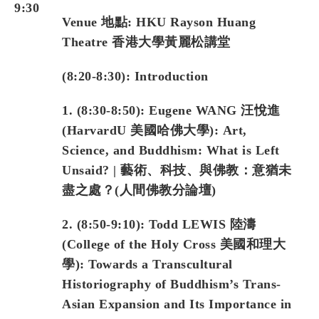
9:30
Venue
地點
: HKU Rayson Huang
Theatre
香港大學黃麗松講堂
(8:20-8:30): Introduction
1. (8:30-8:50): Eugene WANG 汪悅進
(HarvardU 美國哈佛大學): Art,
Science, and Buddhism: What is Left
Unsaid? | 藝術、科技、與佛教：意猶未
盡之處？(人間佛教分論壇)
2. (8:50-9:10): Todd LEWIS 陸濤
(College of the Holy Cross 美國和理大
學): Towards a Transcultural
Historiography of Buddhism’s Trans-
Asian Expansion and Its Importance in