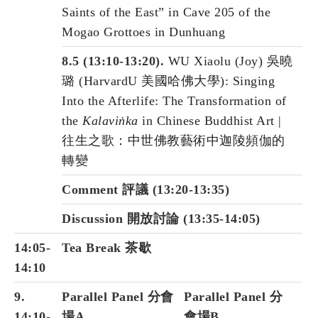
Saints of the East” in Cave 205 of the
Mogao Grottoes in Dunhuang
8.5 (13:10-13:20).
WU Xiaolu (Joy) 吳曉
璐 (HarvardU 美國哈佛大學): Singing
Into the Afterlife: The Transformation of
the
Kalaviṅka
in Chinese Buddhist Art |
往生之歌：中世佛教藝術中迦陵頻伽的
轉變
Comment 評議 (13:20-13:35)
Discussion 開放討論 (13:35-14:05)
14:05-
Tea Break 茶歇
14:10
9.
Parallel Panel 分會
Parallel Panel 分
14:10-
場A
會場B