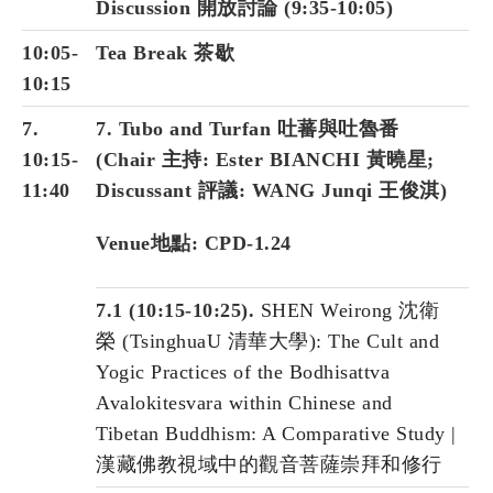
Discussion 開放討論 (9:35-10:05)
10:05-
Tea Break 茶歇
10:15
7.
7. Tubo and Turfan 吐蕃與吐魯番
10:15-
(Chair 主持: Ester BIANCHI 黃曉星;
11:40
Discussant 評議: WANG Junqi 王俊淇)
Venue地點: CPD-1.24
7.1 (10:15-10:25).
SHEN Weirong 沈衛
榮 (TsinghuaU 清華大學): The Cult and
Yogic Practices of the Bodhisattva
Avalokitesvara within Chinese and
Tibetan Buddhism: A Comparative Study |
漢藏佛教視域中的觀音菩薩崇拜和修行