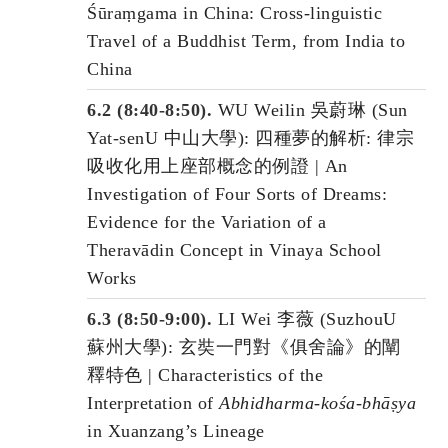
Śūraṃgama in China: Cross-linguistic
Travel of a Buddhist Term, from India to
China
6.2 (8:40-8:50).
WU Weilin 吳蔚琳 (Sun
Yat-senU 中山大學): 四種夢的解析: 律宗
吸收化用上座部概念的例證 | An
Investigation of Four Sorts of Dreams:
Evidence for the Variation of a
Theravādin Concept in Vinaya School
Works
6.3 (8:50-9:00).
LI Wei 李薇 (SuzhouU
蘇州大學): 玄奘一門對《俱舍論》的闡
釋特色 | Characteristics of the
Interpretation of
Abhidharma-kośa-bhāṣya
in Xuanzang’s Lineage