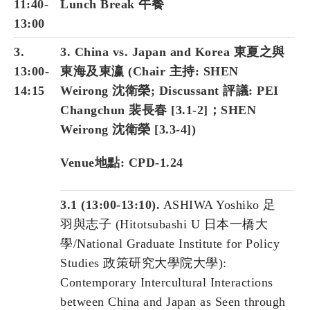
11:40-
Lunch Break 午餐
13:00
3.
3. China vs. Japan and Korea 東夏之與
13:00-
東海及東瀛 (Chair 主持:
SHEN
14:15
Weirong 沈衛榮
;
Discussant 評議:
PEI
Changchun 裴長春 [3.1-2]；SHEN
Weirong 沈衛榮 [3.3-4]
)
Venue地點: CPD-1.24
3.1 (13:00-13:10).
ASHIWA Yoshiko 足
羽與志子 (Hitotsubashi U 日本一橋大
學/National Graduate Institute for Policy
Studies 政策研究大學院大學):
Contemporary Intercultural Interactions
between China and Japan as Seen through