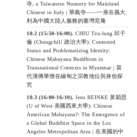
寺, a Taiwanese Nunnery for Mainland
Chinese in Italy | 華義寺——一座在義大
利為中國大陸人服務的臺灣尼庵
10.2 (15:50-16:00).
CHIU Tzu-lung 邱子
倫 (ChengchiU 政治大學): Contested
Status and Problematizing Identity:
Chinese Mahayana Buddhism in
Transnational Contexts in Myanmar | 當
代漢傳華僧在緬甸之宗教地位與身份探
究
10.3 (16:00-16:10).
Jens REINKE 黃穎思
(U of West 美國西來大學): Chinese
American Mahayana?: The Emergence of
a Global Buddhist Space in the Los
Angeles Metropolitan Area | 在美國的中