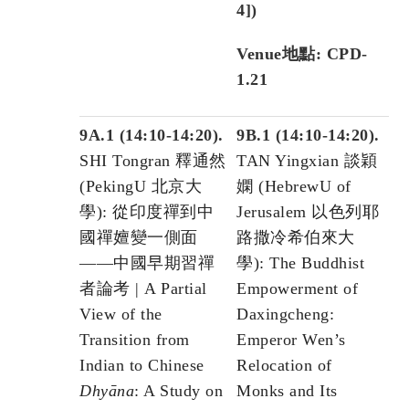
4]
)
Venue地點: CPD-
1.21
9A.1 (14:10-14:20).
9B.1 (14:10-14:20).
SHI Tongran 釋通然
TAN Yingxian 談穎
(PekingU 北京大
嫻 (HebrewU of
學): 從印度禪到中
Jerusalem 以色列耶
國禪嬗變一側面
路撒冷希伯來大
——中國早期習禪
學): The Buddhist
者論考 | A Partial
Empowerment of
View of the
Daxingcheng:
Transition from
Emperor Wen’s
Indian to Chinese
Relocation of
Dhyāna
: A Study on
Monks and Its