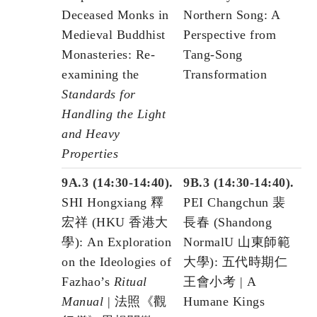
Deceased Monks in
Northern Song: A
Medieval Buddhist
Perspective from
Monasteries: Re-
Tang-Song
examining the
Transformation
Standards for
Handling the Light
and Heavy
Properties
9A.3 (14:30-14:40).
9B.3 (14:30-14:40).
SHI Hongxiang 釋
PEI Changchun 裴
宏祥 (HKU 香港大
長春 (Shandong
學): An Exploration
NormalU 山東師範
on the Ideologies of
大學): 五代時期仁
Fazhao’s
Ritual
王會小考 | A
Manual
| 法照《觀
Humane Kings