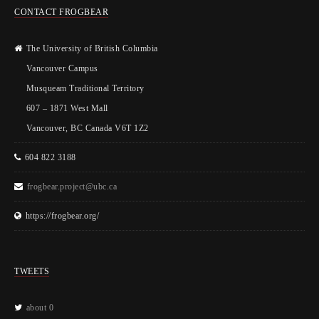
CONTACT FROGBEAR
The University of British Columbia
Vancouver Campus
Musqueam Traditional Territory
607 – 1871 West Mall
Vancouver, BC Canada V6T 1Z2
604 822 3188
frogbear.project@ubc.ca
https://frogbear.org/
TWEETS
about 0