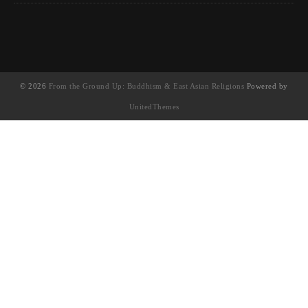
© 2026
From the Ground Up: Buddhism & East Asian Religions
Powered by
UnitedThemes
UA-130202071-1
English
(
英語
)
简体中文
(
簡體中文
)