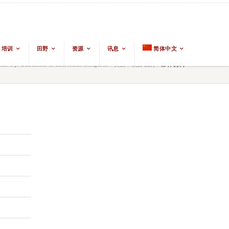
培训
田野
资源
讯息
简体中文
nd Up: Buddhism & East Asian Religions
/
关於
/
关於我们
/
夥伴机构