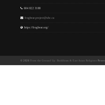
604 822 3188
frogbear.project@ubc.ca
https://frogbear.org/
© 2026
From the Ground Up: Buddhism & East Asian Religions
Power