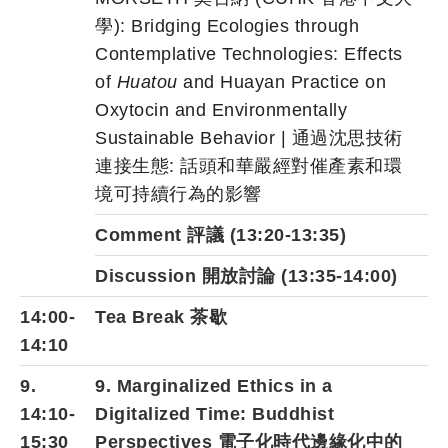
學): Bridging Ecologies through
Contemplative Technologies: Effects
of
Huatou
and Huayan Practice on
Oxytocin and Environmentally
Sustainable Behavior | 通過沈思技術
連接生態: 話頭和華嚴經對催產素和環
境可持續行為的影響
Comment 評議 (13:20-13:35)
Discussion 開放討論 (13:35-14:00)
14:00-
Tea Break 茶歇
14:10
9.
9. Marginalized Ethics in a
14:10-
Digitalized Time: Buddhist
15:30
Perspectives 電子化時代邊緣化中的