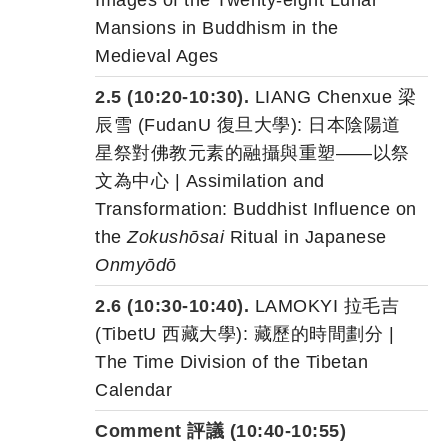
Images of the Twenty-eight Lunar
Mansions in Buddhism in the
Medieval Ages
2.5 (10:20-10:30).
LIANG Chenxue 梁
辰雪 (FudanU 復旦大學): 日本陰陽道
星祭對佛教元素的融攝與重塑——以祭
文為中心 | Assimilation and
Transformation: Buddhist Influence on
the
Zokushōsai
Ritual in Japanese
Onmyōdō
2.6 (10:30-10:40).
LAMOKYI 拉毛吉
(TibetU 西藏大學): 藏歷的時間劃分 |
The Time Division of the Tibetan
Calendar
Comment 評議 (10:40-10:55)