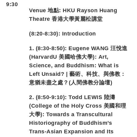
9:30
Venue
地點
: HKU Rayson Huang
Theatre
香港大學黃麗松講堂
(8:20-8:30): Introduction
1. (8:30-8:50): Eugene WANG 汪悅進
(HarvardU
美國哈佛大學): Art,
Science, and Buddhism: What is
Left Unsaid? | 藝術、科技、與佛教：
意猶未盡之處？(人間佛教分論壇)
2. (8:50-9:10): Todd LEWIS 陸濤
(College of the Holy Cross 美國和理
大學): Towards a Transcultural
Historiography of Buddhism’s
Trans-Asian Expansion and Its