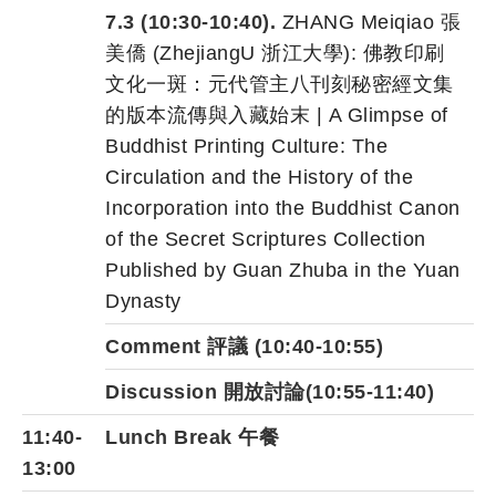
7.3 (10:30-10:40).
ZHANG Meiqiao 張
美僑 (ZhejiangU 浙江大學): 佛教印刷
文化一斑：元代管主八刊刻秘密經文集
的版本流傳與入藏始末 | A Glimpse of
Buddhist Printing Culture: The
Circulation and the History of the
Incorporation into the Buddhist Canon
of the Secret Scriptures Collection
Published by Guan Zhuba in the Yuan
Dynasty
Comment 評議 (10:40-10:55)
Discussion 開放討論(10:55-11:40)
11:40-
Lunch Break 午餐
13:00