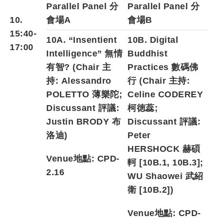
Parallel Panel 分
Parallel Panel 分
10.
會場A
會場B
15:40-
10A. “Insentient
10B. Digital
17:00
Intelligence” 無情
Buddhist
有智? (Chair 主
Practices 數碼佛
持:
Alessandro
行 (Chair 主持:
POLETTO 薄樂陀
;
Celine CODEREY
Discussant 評議:
柯徳蕊
;
Justin BRODY 布
Discussant 評議
:
洛迪
)
Peter
HERSHOCK
赫碩
Venue地點: CPD-
軻
[10B.1, 10B.3];
2.16
WU Shaowei 武紹
衛 [10B.2])
Venue地點: CPD-