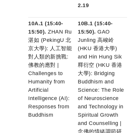
2.19
10A.1 (15:40-
10B.1 (15:40-
15:50).
ZHAN Ru
15:50).
GAO
湛如 (PekingU 北
Junling 高峻岭
京大學): 人工智能
(HKU 香港大學)
對人類的新挑戰:
and Hin Hung Sik
佛教的應對 |
釋衍空 (HKU 香港
Challenges to
大學): Bridging
Humanity from
Buddhism and
Artificial
Science: The Role
Intelligence (AI):
of Neuroscience
Responses from
and Technology in
Buddhism
Spiritual Growth
and Counselling |
念佛的情緒調節研