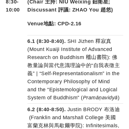
8:30-
(Chair 主持:
NIU Weixing 鈕衛星
;
10:00
Discussant 評議: ZHAO You 趙悠)
Venue地點: CPD-2.16
6.1 (8:30-8:40).
SHI Jizhen 釋寂真
(Mount Kuaiji Institute of Advanced
Research on Buddhism
稽山書院
): 佛
教量論與當代意識理論中的“自我表徵主
義” | “Self-Representationalism” in the
Contemporary Philosophy of Mind
and the “Epistemological and Logical
System of Buddhism” (
Pramāṇavidyā
)
6.2 (8:40-8:50).
Justin BRODY
布洛
迪
(Franklin and Marshall College 美國
富蘭克林與馬歇爾學院): Infinitesimals,