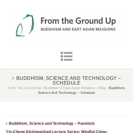
BUDDHISM, SCIENCE AND TECHNOLOGY –
SCHEDULE
From The Ground Up: Buddhism & East Asian Religions
/
Blog
/
Buddhism,
Science And Technology – Schedule
Buddhism, Science and Technology – Panelists
Yin-Cheng Distinguished Lecture Series: Mindful China: