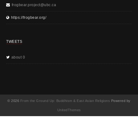
frogbear.project@ubc.ca
https://frogbear.org/
TWEETS
about 0
© 2026
From the Ground Up: Buddhism & East Asian Religions
Powered by
UnitedThemes