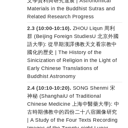
文學資料與研究進展 | Astronomical
Materials in the Buddhist Sutras and
Related Research Progress
2.3 (10:00-10:10).
ZHOU Liqun 周利
群 (Beijing Foreign StudiesU 北京外國
語大學): 從早期漢譯佛教天文看宗教中
國化的歷史 | The History of the
Sinicization of Religion in the Light of
Early Chinese Translations of
Buddhist Astronomy
2.4 (10:10-10:20).
SONG Shenmi 宋
神秘 (ShanghaiU of Traditional
Chinese Medicine 上海中醫藥大學): 中
古時期佛教中的四份二十八宿圖像研究
| A Study of the Four Texts Recording