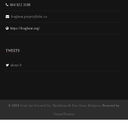
604 822 3188
frogbear.project@ubc.ca
https://frogbear.org/
TWEETS
about 0
© 2026
From the Ground Up: Buddhism & East Asian Religions
Powered by
UnitedThemes