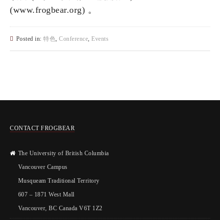
(www.frogbear.org) 。
Posted in:
特色
,
Conference
,
Events
CONTACT FROGBEAR
The University of British Columbia
Vancouver Campus
Musqueam Traditional Territory
607 – 1871 West Mall
Vancouver, BC Canada V6T 1Z2