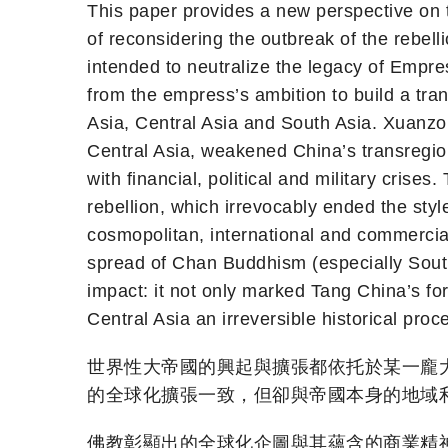
This paper provides a new perspective on 
of reconsidering the outbreak of the rebel
intended to neutralize the legacy of Empre
from the empress’s ambition to build a tra
Asia, Central Asia and South Asia. Xuanzon
Central Asia, weakened China’s transregio
with financial, political and military crise
rebellion, which irrevocably ended the sty
cosmopolitan, international and commercial.
spread of Chan Buddhism (especially South
impact: it not only marked Tang China’s for
Central Asia an irreversible historical proc
世界性大帝國的興起與擴張都依托於某一龐
的全球化擴張一致，但卻與帝國本身的地域利
佛教彰顯出的全球化企圖與其蘊含的商業精