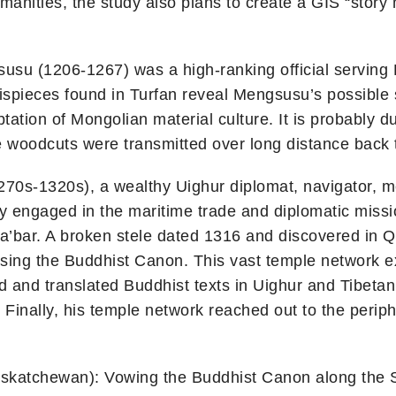
humanities, the study also plans to create a GIS “story
susu (1206-1267) was a high-ranking official serving 
spieces found in Turfan reveal Mengsusu’s possible s
ptation of Mongolian material culture. It is probably du
 woodcuts were transmitted over long distance back t
1270s-1320s), a wealthy Uighur diplomat, navigator, 
y engaged in the maritime trade and diplomatic missi
’bar. A broken stele dated 1316 and discovered in 
sing the Buddhist Canon. This vast temple network e
d and translated Buddhist texts in Uighur and Tibeta
Finally, his temple network reached out to the perip
katchewan): Vowing the Buddhist Canon along the Si