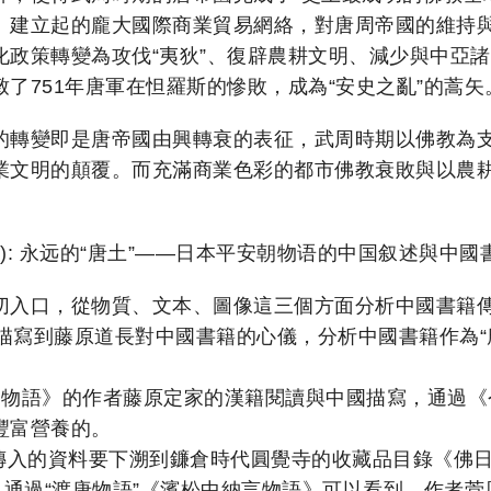
、建立起的龐大國際商業貿易網絡，對唐周帝國的維持
化政策轉變為攻伐“夷狄”、復辟農耕文明、減少與中亞
了751年唐軍在怛羅斯的慘敗，成為“安史之亂”的蒿矢
的轉變即是唐帝國由興轉衰的表征，武周時期以佛教為
業文明的顛覆。而充滿商業色彩的都市佛教衰敗與以農
ity 北京大學): 永远的“唐土”——日本平安朝物语的中国叙述與中
切入口，從物質、文本、圖像這三個方面分析中國書籍
書描寫到藤原道長對中國書籍的心儀，分析中國書籍作為
浦宮物語》的作者藤原定家的漢籍閱讀與中國描寫，通過
豐富營養的。
畫傳入的資料要下溯到鐮倉時代圓覺寺的收藏品目錄《佛
。通過“渡唐物語”《濱松中納言物語》可以看到，作者