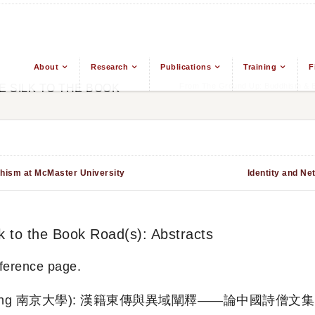
About
Research
Publications
Training
F
From The Ground Up: Buddhism & Ea
 SILK TO THE BOOK
hism at McMaster University
Identity and Ne
k to the Book Road(s): Abstracts
nference page.
y of Nanjing 南京大學): 漢籍東傳與異域闡釋——論中國詩