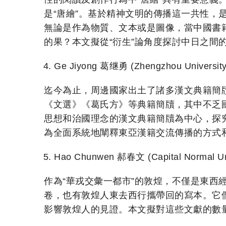
是“唐繪”。基於精神文明的傳播這一共性，
無論是作為物質、文本或是圖像，當中國書
的果？本文擬從“衍生”論角度探討中日之間
Ge Jiyong 葛继勇 (Zhengzhou Uni
迄今為止，周邊國家出土了諸多漢文典籍簡
《文選》《葛氏方》等典籍簡牘，其中不乏
思想和治國理念的漢文典籍簡牘為中心，探
為全面系統地闡釋東亞漢籍交流傳播的方式
Hao Chunwen 郝春文 (Capital No
作為“華戎交彙一都市”的敦煌，不僅是東
卷，也有敦煌人東去西行攜帶回的寫本。它
影響敦煌人的見證。本文擬對這些文獻的數