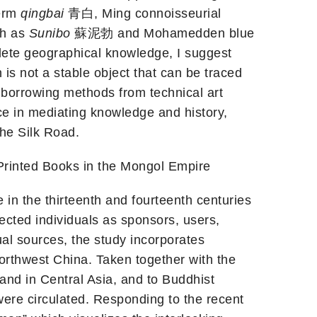
erm
qingbai
青白, Ming connoisseurial
ch as
Sunibo
蘇泥勃 and Mohamedden blue
lete geographical knowledge, I suggest
 is not a stable object that can be traced
y borrowing methods from technical art
ace in mediating knowledge and history,
the Silk Road.
Printed Books in the Mongol Empire
 in the thirteenth and fourteenth centuries
ected individuals as sponsors, users,
tual sources, the study incorporates
orthwest China. Taken together with the
and in Central Asia, and to Buddhist
ere circulated. Responding to the recent