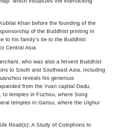
 map” which visualizes the interlocking
Kubilai Khan before the founding of the
ponsorship of the Buddhist printing in
e to his family’s tie to the Buddhist
o Central Asia.
merchant, who was also a fervent Buddhist
ons to South and Southeast Asia, including
Quanzhou reveals his generous
xpanded from the Yuan capital Dadu,
n, to temples in Fuzhou, where Song
heral temples in Gansu, where the Uighur
lk Road(s): A Study of Colophons to