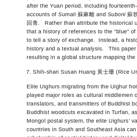
after the Yuan period, including fourteent
accounts of
Sumali
蘇麻離 and
Suboni
蘇勃泥,
回青. Rather than attribute the historical 
that a history of references to the “blue” 
to tell a story of exchange. Instead, a hi
history and a textual analysis. This paper 
resulting in a global structure mapping the
Shih-shan Susan Huang 黃士珊 (Rice Unive
Elite Uighurs migrating from the Uighur ho
played major roles as cultural middlemen o
translators, and transmitters of Buddhist bo
Buddhist woodcuts excavated in Turfan, as
Mongol postal system, the elite Uighurs’ v
countries in South and Southeast Asia can