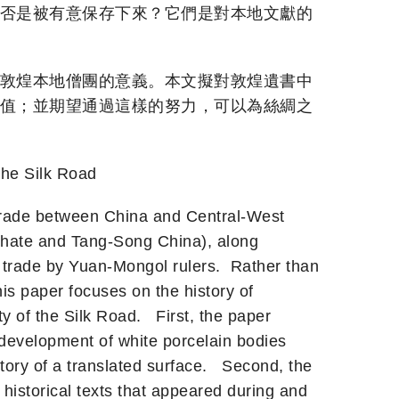
是否是被有意保存下來？它們是對本地文獻的
於敦煌本地僧團的意義。本文擬對敦煌遺書中
價值；並期望通過這樣的努力，可以為絲綢之
the Silk Road
 trade between China and Central-West
iphate and Tang-Song China), along
n trade by Yuan-Mongol rulers. Rather than
his paper focuses on the history of
ty of the Silk Road. First, the paper
 development of white porcelain bodies
story of a translated surface. Second, the
 historical texts that appeared during and