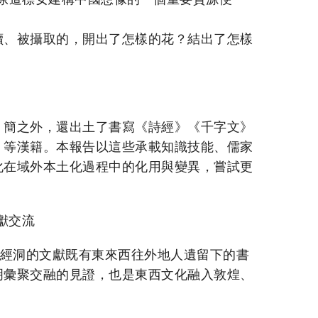
讀、被攝取的，開出了怎樣的花？結出了怎樣
》簡之外，還出土了書寫《詩經》《千字文》
》等漢籍。本報告以這些承載知識技能、儒家
化在域外本土化過程中的化用與變異，嘗試更
文獻交流
藏經洞的文獻既有東來西往外地人遺留下的書
明彙聚交融的見證，也是東西文化融入敦煌、