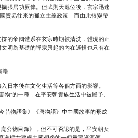
與擴張居功厥偉。但武則天遜位後，玄宗迅速
諸國貿易往來的孤立主義政策。而由此轉變帶
。
支撐的帝國體系在玄宗時期被清洗，體現的正
耕文明為基礎的禪宗興起的內在邏輯也只有在
國書籍
傳入日本後在文化生活等各個方面的影響。
“唐物”的一種，在平安朝貴族生活中被贈予、
《今昔物語集》《唐物語》中中國故事的形成
日庵公物目錄》，但不可否認的是，平安朝女
菅原道標女建構中國想像的一個重要資源便