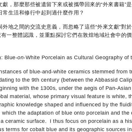
文獻，那麼那些被遺留下來或被攜帶回來的“外來書籍”
日常生活和修行中起到過什麼作用？
與外地之間的交流史意義，而忽略了這些“外來文獻”對
文獻有一整體認識，並重點探討它們在敦煌地域社會中的
: Blue-
on
-White Porcelain as Cultural Geography of 
t instances of blue-and-white ceramics stemmed from
 dating to the 9th century (between the Abbassid Cal
eginning with the 1300s, under the aegis of Pan-Asia
obal material, whose primary visual feature is white, t
graphic knowledge shaped and influenced by the fluidi
n which the adaptation of blue onto porcelain and the
a ceramic surface. I thus focus on porcelain as a hi
ous terms for cobalt blue and its geographic sources in