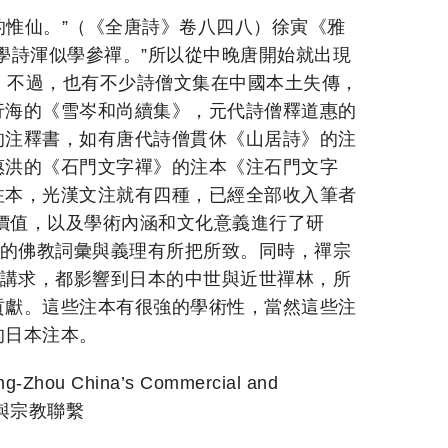
的惟仙。”（《全唐詩》卷八四八）徐寅《雅
學詩渾似學參禪。”所以從中晚唐開始就出現
今。不過，也有不少詩僧文集在中國本土失傳，
行海的《雪岑和尚續集》，元代詩僧釋道惠的
的注釋書，如有唐代詩僧貫休《山居詩》的注
惠洪的《石門文字禪》的注本《注石門文字
注本，光漢文注就有四種，已經全部收入筆者
獻價值，以及學術內涵和文化意義進行了研
中的佛教詞彙與義理有所把所致。同時，禪宗
的講求，都影響到日本的中世與近世禪林，所
貢獻。這些注本有很強的學術性，當然這些注
的日本注本。
ang-Zhou China’s Commercial and
商貿與宗教聯繫