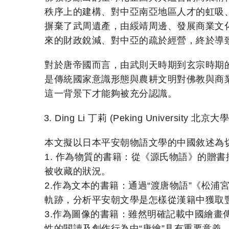
秩序上的建構、對中亞南亞地區人才的虹吸
摒棄了武周遺產，由綏靖周邊、發展商業文
來的財政銳減、對中亞的疏於經營，終於導致
對於唐帝國而言，由武則天時期到玄宗時期
是傳統國家意識形態與農耕文明對佛教與商
這一背景下才能夠被充分認識。
Ding Li 丁莉 (Peking Univers
本文擬以日本平安朝物語文學的中國敘述為
1. 作為物質的書籍：從《源氏物語》的贈
被收藏的狀況。
2.作為文本的書籍：通過“渡唐物語”《松
軌跡，分析平安朝文學是怎樣從漢籍中獲取
3.作為圖像的書籍：雖然明確記載中國繪
性的閱讀及創作行為中“唐繪”具有重要意義