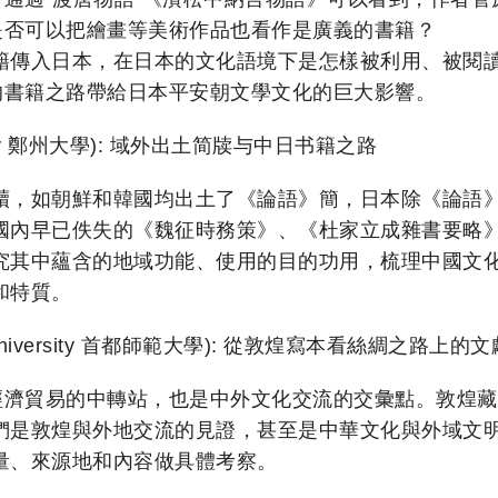
是否可以把繪畫等美術作品也看作是廣義的書籍？
籍傳入日本，在日本的文化語境下是怎樣被利用、被閱
的書籍之路帶給日本平安朝文學文化的巨大影響。
versity 鄭州大學): 域外出土简牍与中日书籍之路
牘，如朝鮮和韓國均出土了《論語》簡，日本除《論語
國內早已佚失的《魏征時務策》、《杜家立成雜書要略
究其中蘊含的地域功能、使用的目的功用，梳理中國文
和特質。
rmal University 首都師範大學): 從敦煌寫本看絲綢之路上的
西經濟貿易的中轉站，也是中外文化交流的交彙點。敦煌
們是敦煌與外地交流的見證，甚至是中華文化與外域文
量、來源地和內容做具體考察。