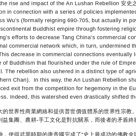
the rise and impact of the An Lushan Rebellion 安史之亂
lion in connection with a series of policies impleme
ss Wu’s (formally reigning 690-705, but actually in p
nscontinental Buddhist empire through fostering reli
g’s efforts to decrease Tang China’s commercial conne
nal commercial network which, in turn, undermined th
s. This decrease in commercial connections eventually 
le of Buddhism that flourished under the rule of Empr
 The rebellion also ushered in a distinct type of agri
ern Chan). In this way, the An Lushan Rebellion shall
ced exit from the competition for hegemony in the Eur
ess. Indeed, this watershed even drastically shifted th
大的世界性商業網絡和提供普世價值體系的世界性宗教
益集團、農耕-手工文化是對抗關系，而後者的矛盾終將
神，使得武周時期的唐帝國完成了“史上最成功的佛教全