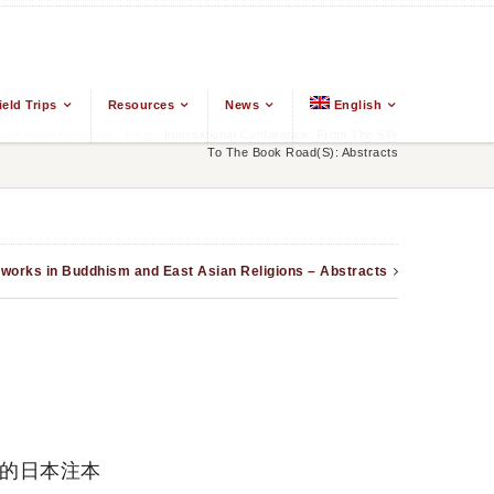
ield Trips
Resources
News
English
st Asian Religions
/
Blog
/
International Conference: From The Silk
To The Book Road(s): Abstracts
tworks in Buddhism and East Asian Religions – Abstracts
僧文集的日本注本