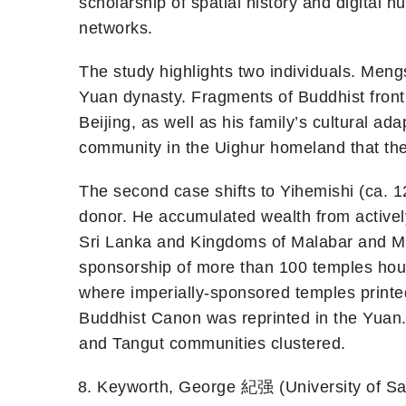
scholarship of spatial history and digital 
networks.
The study highlights two individuals. Meng
Yuan dynasty. Fragments of Buddhist fronti
Beijing, as well as his family’s cultural ada
community in the Uighur homeland that the
The second case shifts to Yihemishi (ca. 
donor. He accumulated wealth from activel
Sri Lanka and Kingdoms of Malabar and Ma
sponsorship of more than 100 temples hou
where imperially-sponsored temples printe
Buddhist Canon was reprinted in the Yuan. 
and Tangut communities clustered.
Keyworth, George 紀强 (University of Sas