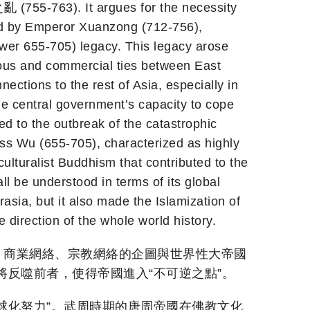
 (755-763). It argues for the necessity
nted by Emperor Xuanzong (712-756),
ower 655-705) legacy. This legacy arose
gious and commercial ties between East
ctions to the rest of Asia, especially in
e central government’s capacity to cope
led to the outbreak of the catastrophic
ess Wu (655-705), characterized as highly
culturalist Buddhism that contributed to the
 be understood in terms of its global
asia, but it also made the Islamization of
e direction of the whole world history.
。商業網絡、宗教網絡的企圖與世界性大帝國
反噬前者，使得帝國進入“不可逆之點”。
球化努力”。武周時期的唐周帝國在佛教文化