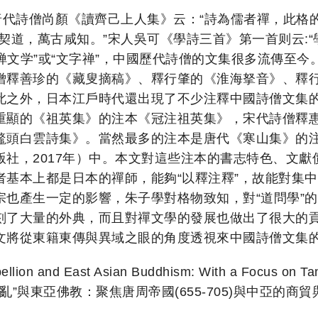
唐代詩僧尚顏《讀齊己上人集》云：“詩為儒者禪，此格
契道，萬古咸知。”宋人吳可《學詩三首》第一首则云:“
“禅文学”或“文字禅”，中國歷代詩僧的文集很多流傳至
僧釋善珍的《藏叟摘稿》、釋行肇的《淮海拏音》、釋
此之外，日本江戶時代還出現了不少注釋中國詩僧文集
重顯的《祖英集》的注本《冠注祖英集》，宋代詩僧釋
鼇頭白雲詩集》。當然最多的注本是唐代《寒山集》的
社，2017年）中。本文對這些注本的書志特色、文
者基本上都是日本的禪師，能夠“以釋注釋”，故能對集
宗也產生一定的影響，朱子學對格物致知，對“道問學”
刻了大量的外典，而且對禪文學的發展也做出了很大的
文將從東籍東傳與異域之眼的角度透視來中國詩僧文集
llion and East Asian Buddhism: With a Focus on T
Asia “ 安史之亂”與東亞佛教：聚焦唐周帝國(655-705)與中亞的