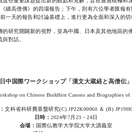
就這些重要課題提出新的觀點和見解，旨在通過積極和
》和《續高僧傳》的四場報告；下午，則有六位學者匯報
在前一天的報告和討論基礎上，進行更為全面和深入的切
傳的研究開闢新的視野，並為中國、日本及其他地區的
流與對話。
日中国際ワークショップ「漢文大蔵経と高僧伝
Workshop on Chinese Buddhist Canons and Biographies o
：
文科省科研費基盤研究(C) JP22K00060 ＆ (B) JP19H0
日時：
2024年7月23－24日
会場：
国際仏教学大学院大学大講義室