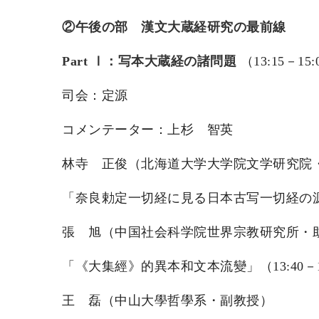
②午後の部 漢文大蔵経研究の最前線
Part Ⅰ：写本大蔵経の諸問題
（13:15－15:
司会：定源
コメンテーター：上杉 智英
林寺 正俊（北海道大学大学院文学研究院
「奈良勅定一切経に見る日本古写一切経の源流と
張 旭（中国社会科学院世界宗教研究所・
「《大集經》的異本和文本流變」（13:40－14
王 磊（中山大學哲學系・副教授）