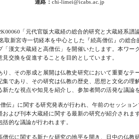
連絡：
chi-limei@icabs.ac.jp
P22K00060「元代官版大蔵経の総合的研究と大蔵経
01191「名取新宮寺一切経本を中心とした『続高僧伝』の
プ「漢文大蔵経と高僧伝」を開催いたします。本ワー
意見交換を促進することを目的としています。
あり、その形成と展開は仏教史研究において重要なテ
記集であり、その研究は仏教の歴史、思想と文化の理
る新たな視点や知見を紹介し、参加者間の活発な議論
続高僧伝』に関する研究発表が行われ、午前のセッショ
経および刊本大蔵経に関する最新の研究が紹介されます
包括的な議論が行われます。
高僧伝に関する新たな研究の地平を開き、日中の仏教