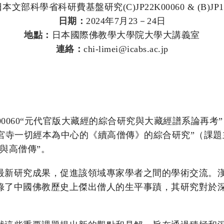
本文部科學省科研費基盤研究(C)JP22K00060 & (B)JP19
日期：
2024年7月23－24日
地點：
日本國際佛教學大學院大學大講義室
連絡：
chi-limei@icabs.ac.jp
K00060“元代官版大藏經的綜合研究與大藏經譜系論再
以名取新宮寺一切經本為中心的《續高僧傳》的綜合研究”（
與高僧傳”。
最新研究成果，促進該領域專家學者之間的學術交流。
錄了中國佛教歷史上傑出僧人的生平事蹟，其研究對於