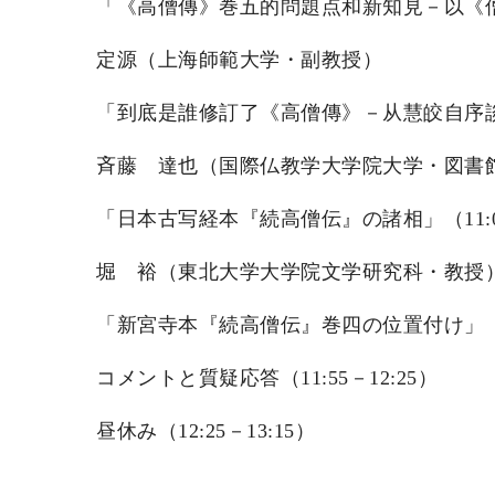
「《高僧傳》巻五的問題点和新知見－以《僧朗伝
定源（上海師範大学・副教授）
「到底是誰修訂了《高僧傳》－从慧皎自序談起」
斉藤 達也（国際仏教学大学院大学・図書
「日本古写経本『続高僧伝』の諸相」（11:05
堀 裕（東北大学大学院文学研究科・教授
「新宮寺本『続高僧伝』巻四の位置付け」（11:
コメントと質疑応答（11:55－12:25）
昼休み（12:25－13:15）