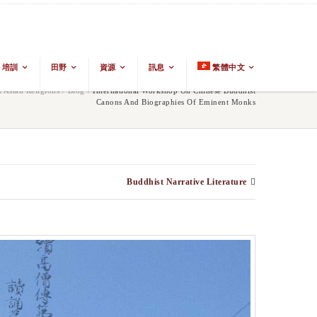
培訓
田野
資源
訊息
繁體中文
Asian Religions
/
Blog
/
International Workshop On Chinese Buddhist
Canons And Biographies Of Eminent Monks
Buddhist Narrative Literature