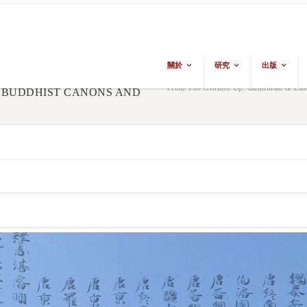
關於
研究
出版
From The Ground Up: Buddhism & East 
 BUDDHIST CANONS AND