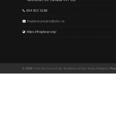
Vancouver, BC Canada V6T 1Z2
604 822 3188
frogbear.project@ubc.ca
https://frogbear.org/
© 2026
From the Ground Up: Buddhism & East Asian Religions
Powe