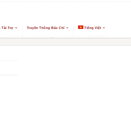
 Tài Trợ
Truyền Thông Báo Chí
Tiếng Việt
 Up: Buddhism & East Asian Religions
/
Tech-00047
/
Tech-00047