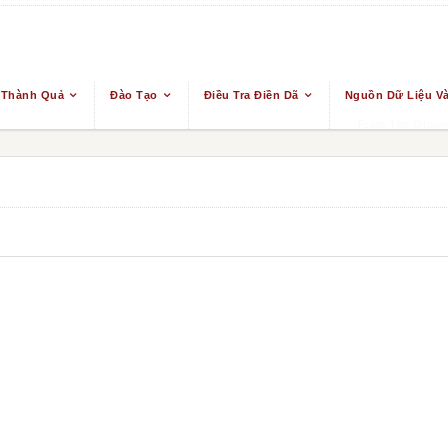
 Thành Quả
Đào Tạo
Điều Tra Điền Dã
Nguồn Dữ Liệu Và
From The Ground