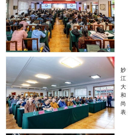
妙
江
大
和
尚
表