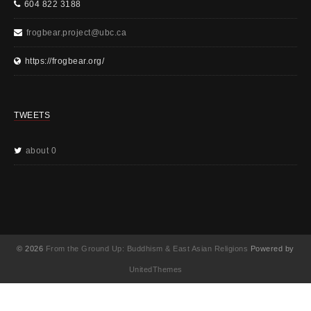
604 822 3188
frogbear.project@ubc.ca
https://frogbear.org/
TWEETS
about 0
© 2026
From the Ground Up: Buddhism & East Asian Religions
Powered by
UnitedThemes