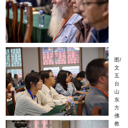
图/
文
五
台
山
东
方
佛
教