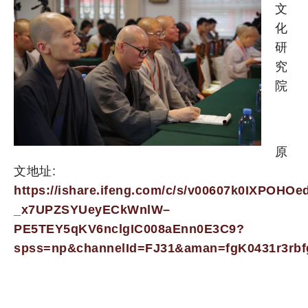
文
化
研
究
院
原
文地址:
https://ishare.ifeng.com/c/s/v00607k0IXPOHOe
_x7UPZSYUeyECkWnlW–
PE5TEY5qKV6nclgIC008aEnn0E3C9?
spss=np&channelId=FJ31&aman=fgK0431r3r