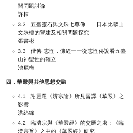
關問題討論
許棟
3.2 五臺靈石與文殊七尊像一一日本比叡山
文殊樓的營建及相關問題探究
張書彬
3.3 僧傳·志怪．佛經一一從志怪傳說看五臺
山神聖性的確立
池麗梅
四．華嚴與其他思想交融
4.1 謝靈運《辨宗論》所見晉譯《華嚴》之
影響
洪綿綿
4.2 臨濟宗與《華嚴經》的交匯之處：《臨
濟宗旨》之中的《華嚴經》研究