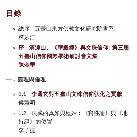
目錄
總序 五臺山東方佛教文化研究院書系
釋妙江
序 清涼山、《華嚴經》與文殊信仰: 第三屆
五臺山信仰國際學術研討會文集
陳金華
一．義理與倫理
1.1 李通玄對五臺山文殊信仰弘化之貢獻
侯慧明
1.2 法藏的真如與種姓：《寶性論》與《地
持經》的位置
李子捷