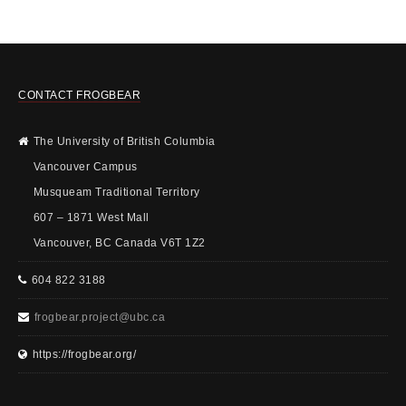
CONTACT FROGBEAR
The University of British Columbia
Vancouver Campus
Musqueam Traditional Territory
607 – 1871 West Mall
Vancouver, BC Canada V6T 1Z2
604 822 3188
frogbear.project@ubc.ca
https://frogbear.org/