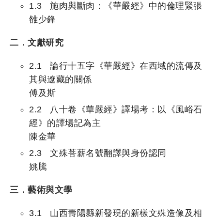
1.3 施肉與斷肉：《華嚴經》中的倫理緊張
雒少鋒
二．文獻研究
2.1 論行十五字《華嚴經》在西域的流傳及
其與遼藏的關係
傅及斯
2.2 八十卷《華嚴經》譯場考：以《風峪石
經》的譯場記為主
陳金華
2.3 文殊菩薪名號翻譯與身份認同
姚騰
三．藝術與文學
3.1 山西壽陽縣新發現的新樣文殊造像及相