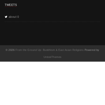
TWEETS
about 0
© 2026
From the Ground Up: Buddhism & East Asian Religions
Powered by
UnitedThemes