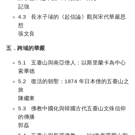
記強
4.3 長水子璿的《起信論》觀與宋代華嚴思
想
張文良
五．跨域的華嚴
5.1 五臺山與南亞僧人：以斯里蘭卡為中心
索畢德
5.2 復活的朝聖：1874 年日本僧的五臺山之
旅
陳繼東
5.3 佛教中國化與韓國古代五臺山文殊信仰
的傳播
郭磊