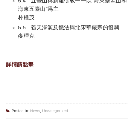
5.4 五臺山與新羅佛教一一以“海東靈鷲山和
海東五臺山”爲主
朴鍾茂
5.5 義天淨源及懺法與北宋華嚴宗的復興
麥理克
詳情請點擊
Posted in:
News
,
Uncategorized