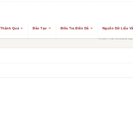
 Thành Quả
Đào Tạo
Điều Tra Điền Dã
Nguồn Dữ Liệu Và
From The Ground Up: