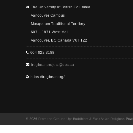
The University of British Columbia
Vancouver Campus
Musqueam Traditional Territory
607 – 1871 West Mall
Vancouver, BC Canada V6T 1Z2
604 822 3188
frogbear.project@ubc.ca
https://frogbear.org/
© 2026
From the Ground Up: Buddhism & East Asian Religions
Powe