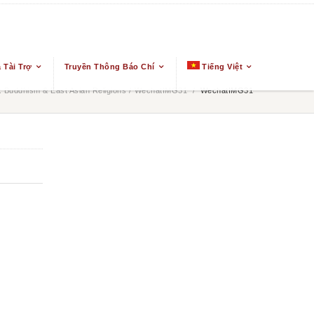
 Tài Trợ
Truyền Thông Báo Chí
Tiếng Việt
 Buddhism & East Asian Religions
/
WechatIMG31
/
WechatIMG31