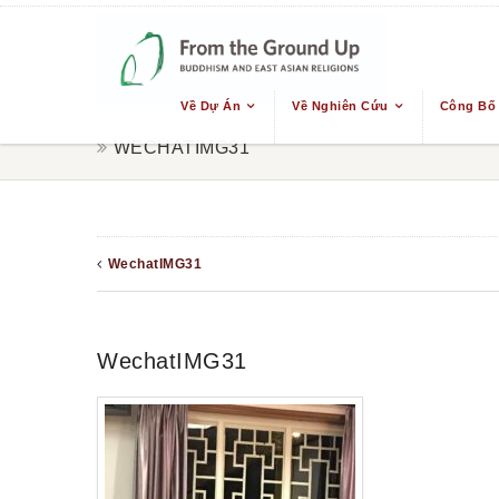
Về Dự Án
Về Nghiên Cứu
Công Bố
WECHATIMG31
WechatIMG31
WechatIMG31