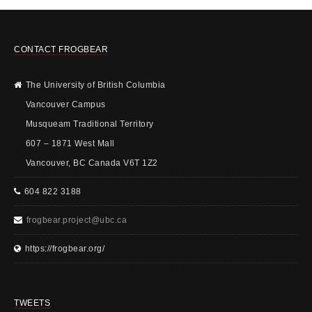
CONTACT FROGBEAR
The University of British Columbia
Vancouver Campus
Musqueam Traditional Territory
607 – 1871 West Mall
Vancouver, BC Canada V6T 1Z2
604 822 3188
frogbear.project@ubc.ca
https://frogbear.org/
TWEETS