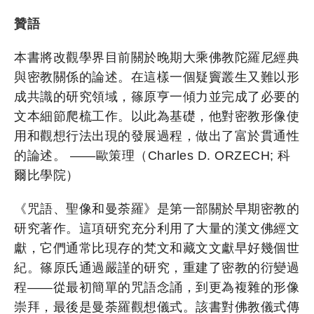
贊語
本書將改觀學界目前關於晚期大乘佛教陀羅尼經典
與密教關係的論述。在這樣一個疑竇叢生又難以形
成共識的研究領域，篠原亨一傾力並完成了必要的
文本細節爬梳工作。以此為基礎，他對密教形像使
用和觀想行法出現的發展過程，做出了富於貫通性
的論述。 ——歐策理（Charles D. ORZECH; 科
爾比學院）
《咒語、聖像和曼荼羅》是第一部關於早期密教的
研究著作。這項研究充分利用了大量的漢文佛經文
獻，它們通常比現存的梵文和藏文文獻早好幾個世
紀。篠原氏通過嚴謹的研究，重建了密教的衍變過
程——從最初簡單的咒語念誦，到更為複雜的形像
崇拜，最後是曼荼羅觀想儀式。該書對佛教儀式傳