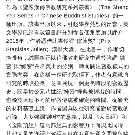
作為《聖嚴漢傳佛教研究系列叢書》（The Sheng
Yen Series in Chinese Buddhist Studies）的一
種出版。該書出版以來，引起學界熱烈的反響，英
文學界已經有數篇書評分別從各個角度加以評介。
2015年，作者憑借此書獲得“儒蓮獎”（Prix
Stanislas Julien）漢學大獎。在此書中，作者切
換視角，試圖糾正以往佛教史研究中過於強調“純
密”與“雜密”在名義上的分別，轉而關注密教儀式的
實際內容。在這樣一種研究取徑下，作者有意識將
研究的時段拉長，意圖展現一個更長時段的密教歷
史，既早於公元八世紀“純密”經典被譯出的時間，
也晚於這種不同的密教傳統被確定的時間。從研究
的材料基礎上說，作者認為以往研究者對於密教的
討論，大多強調“純密”的意義，以及《大日經》和
《金剛頂經》這兩部經典的影響力；而與此同時，
其他大量的漢譯密教經典就在有意無意之間被忽略