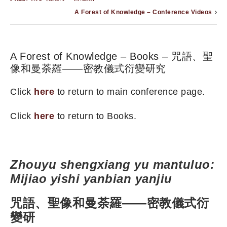
A Forest of Knowledge – Conference Videos
A Forest of Knowledge – Books – 咒語、聖
像和曼荼羅——密教儀式衍變研究
Click
here
to return to main conference page.
Click
here
to return to Books.
Zhouyu shengxiang yu mantuluo:
Mijiao yishi yanbian yanjiu
咒語、聖像和曼荼羅——密教儀式衍
變研