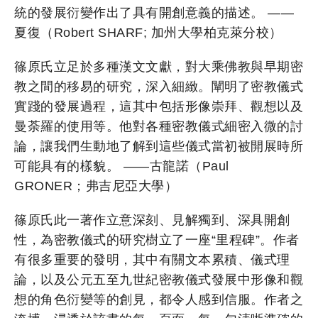
統的發展衍變作出了具有開創意義的描述。 ——
夏復（Robert SHARF; 加州大學柏克萊分校）
篠原氏立足於多種漢文文獻，對大乘佛教與早期密
教之間的移易的研究，深入細緻。闡明了密教儀式
實踐的發展過程，這其中包括形像崇拜、觀想以及
曼荼羅的使用等。他對各種密教儀式細密入微的討
論，讓我們生動地了解到這些儀式當初被開展時所
可能具有的樣貌。 ——古龍諾（Paul
GRONER；弗吉尼亞大學）
篠原氏此一著作立意深刻、見解獨到、深具開創
性，為密教儀式的研究樹立了一座“里程碑”。作者
有很多重要的發明，其中有關文本累積、儀式理
論，以及公元五至九世紀密教儀式發展中形像和觀
想的角色衍變等的創見，都令人感到信服。作者之