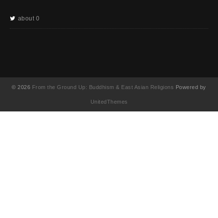
about 0
© 2026
From the Ground Up: Buddhism & East Asian Religions
Powered by
UnitedThemes