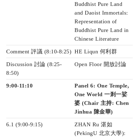
Buddhist Pure Land
and Daoist Immortals:
Representation of
Buddhist Pure Land in
Chinese Literature
Comment 評議 (8:10-8:25)
HE Liqun 何利群
Discussion 討論 (8:25-
Open Floor 開放討論
8:50)
9:00-11:10
Panel 6: One Temple,
One World 一剎一娑
婆 (Chair 主持: Chen
Jinhua 陳金華)
6.1 (9:00-9:15)
ZHAN Ru 湛如
(PekingU 北京大學):