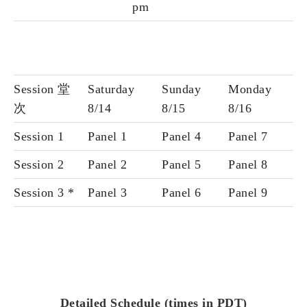
pm
Session 堂
Saturday
Sunday
Monday
次
8/14
8/15
8/16
Session 1
Panel 1
Panel 4
Panel 7
Session 2
Panel 2
Panel 5
Panel 8
Session 3 *
Panel 3
Panel 6
Panel 9
Detailed Schedule (times in PDT)