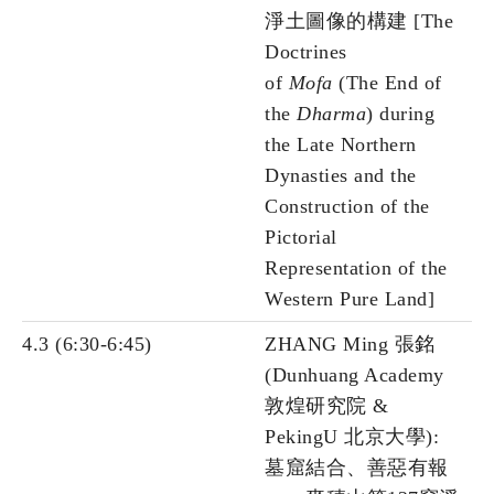
淨土圖像的構建 [The
Doctrines
of
Mofa
(The End of
the
Dharma
) during
the Late Northern
Dynasties and the
Construction of the
Pictorial
Representation of the
Western Pure Land]
4.3 (6:30-6:45)
ZHANG Ming 張銘
(Dunhuang Academy
敦煌研究院 &
PekingU 北京大學):
墓窟結合、善惡有報