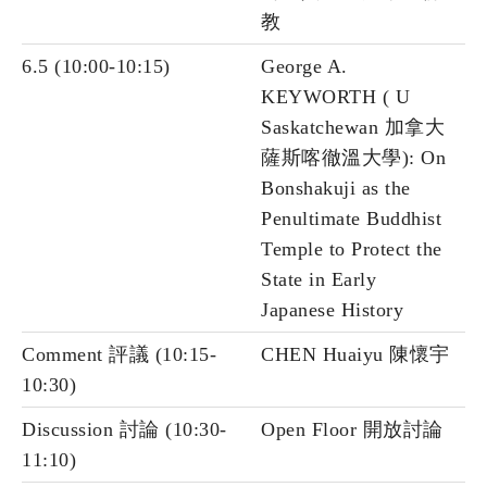
教
6.5 (10:00-10:15)
George A.
KEYWORTH ( U
Saskatchewan 加拿大
薩斯喀徹溫大學): On
Bonshakuji as the
Penultimate Buddhist
Temple to Protect the
State in Early
Japanese History
Comment 評議 (10:15-
CHEN Huaiyu 陳懷宇
10:30)
Discussion 討論 (10:30-
Open Floor 開放討論
11:10)