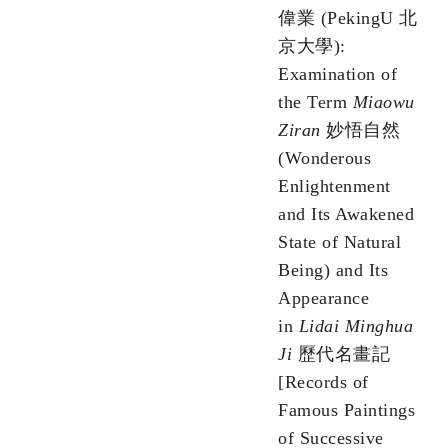
偉業 (PekingU 北
京大學):
Examination of
the Term
Miaowu
Ziran
妙悟自然
(Wonderous
Enlightenment
and Its Awakened
State of Natural
Being) and Its
Appearance
in
Lidai Minghua
Ji
歷代名畫記
[Records of
Famous Paintings
of Successive