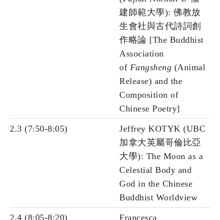
建師範大學): 佛教放
生會社與古代詩詞創
作略論 [The Buddhist
Association
of
Fangsheng
(Animal
Release) and the
Composition of
Chinese Poetry]
2.3 (7:50-8:05)
Jeffrey KOTYK (UBC
加拿大英屬哥倫比亞
大學): The Moon as a
Celestial Body and
God in the Chinese
Buddhist Worldview
2.4 (8:05-8:20)
Francesca