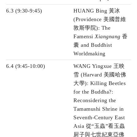
6.3 (9:30-9:45)
HUANG Bing 黃冰
(Providence 美國普維
敦斯學院): The
Famensi
Xiangnang
香
囊 and Buddhist
Worldmaking
6.4 (9:45-10:00)
WANG Yingxue 王映
雪 (Harvard 美國哈佛
大學): Killing Beetles
for the Buddha?:
Reconsidering the
Tamamushi Shrine in
Seventh-Century East
Asia 從“玉蟲”看玉蟲
厨子與七世紀東亞佛