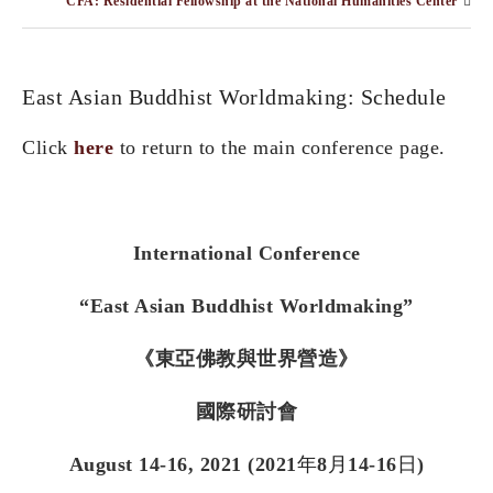
CFA: Residential Fellowship at the National Humanities Center
East Asian Buddhist Worldmaking: Schedule
Click
here
to return to the main conference page.
International Conference
“East Asian Buddhist Worldmaking”
《東亞佛教與世界營造》
國際研討會
August 14-16, 2021 (2021
年
8
月
14-16
日
)