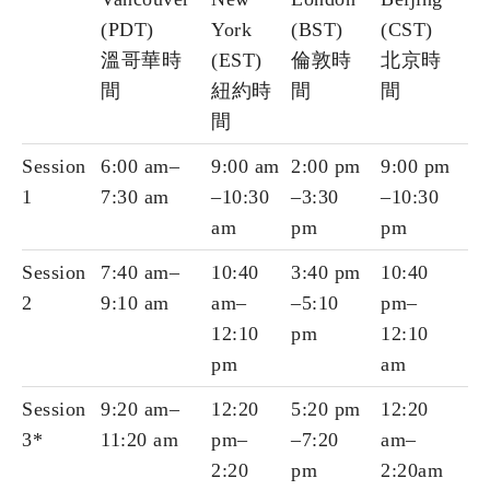
(PDT)
York
(BST)
(CST)
溫哥華時
(EST)
倫敦時
北京時
間
紐約時
間
間
間
Session
6:00 am–
9:00 am
2:00 pm
9:00 pm
1
7:30 am
–10:30
–3:30
–10:30
am
pm
pm
Session
7:40 am–
10:40
3:40 pm
10:40
2
9:10 am
am–
–5:10
pm–
12:10
pm
12:10
pm
am
Session
9:20 am–
12:20
5:20 pm
12:20
3*
11:20 am
pm–
–7:20
am–
2:20
pm
2:20am