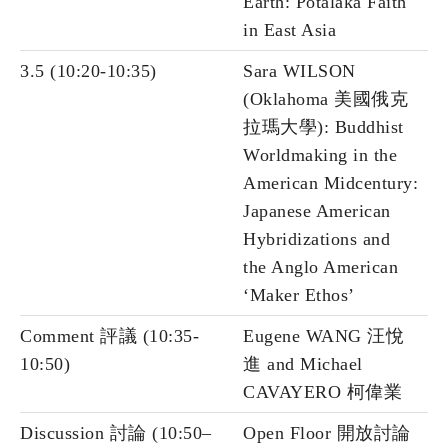
Earth: Potalaka Faith
in East Asia
3.5 (10:20-10:35)
Sara WILSON
(Oklahoma 美國俄克
拉瑪大學): Buddhist
Worldmaking in the
American Midcentury:
Japanese American
Hybridizations and
the Anglo American
‘Maker Ethos’
Comment 評議 (10:35-
Eugene WANG 汪悅
10:50)
進 and Michael
CAVAYERO 柯偉業
Discussion 討論 (10:50–
Open Floor 開放討論