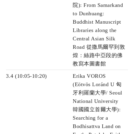
院): From Samarkand
to Dunhuang:
Buddhist Manuscript
Libraries along the
Central Asian Silk
Road 從撒馬爾罕到敦
煌：絲路中亞段的佛
教寫本圖書館
3.4 (10:05-10:20)
Erika VOROS
(Eötvös Loránd U 匈
牙利羅蘭大學/ Seoul
National University
韓國國立首爾大學):
Searching for a
Bodhisattva Land on