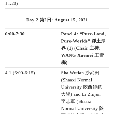
11:20)
Day 2 第2日: August 15, 2021
6:00-7:30
Panel 4: “Pure-Land,
Pure-Worlds” 淨土淨
界 (1) (Chair 主持:
WANG Xuemei 王雪
梅)
4.1 (6:00-6:15)
Sha Wutian 沙武田
(Shaaxi Normal
University 陝西師範
大學) and Li Zhijun
李志軍 (Shaaxi
Normal University 陝