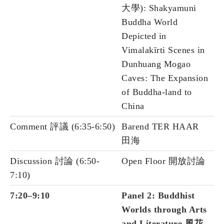
大學): Shakyamuni
Buddha World
Depicted in
Vimalakīrti Scenes in
Dunhuang Mogao
Caves: The Expansion
of Buddha-land to
China
Comment 評議 (6:35-6:50)
Barend TER HAAR
田海
Discussion 討論 (6:50-
Open Floor 開放討論
7:10)
7:20–9:10
Panel 2: Buddhist
Worlds through Arts
and Literature 風花