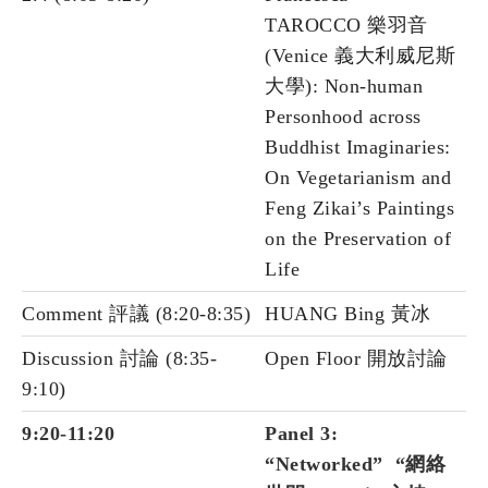
TAROCCO 樂羽音
(Venice 義大利威尼斯
大學): Non-human
Personhood across
Buddhist Imaginaries:
On Vegetarianism and
Feng Zikai’s Paintings
on the Preservation of
Life
Comment 評議 (8:20-8:35)
HUANG Bing 黃冰
Discussion 討論 (8:35-
Open Floor 開放討論
9:10)
9:20-11:20
Panel 3:
“Networked” “網絡