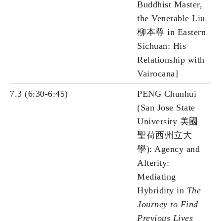
Buddhist Master,
the Venerable Liu
柳本尊 in Eastern
Sichuan: His
Relationship with
Vairocana]
7.3 (6:30-6:45)
PENG Chunhui
(San Jose State
University 美國
聖荷西州立大
學): Agency and
Alterity:
Mediating
Hybridity in
The
Journey to Find
Previous Lives