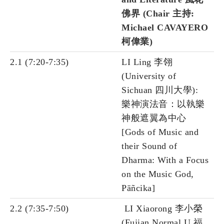
佛界 (Chair 主持:
Michael CAVAYERO
柯偉業)
2.1 (7:20-7:35)
LI Ling 李翎
(University of
Sichuan 四川大學):
樂神演法音：以執樂
神般遮翼為中心
[Gods of Music and
their Sound of
Dharma: With a Focus
on the Music God,
Pāñcika]
2.2 (7:35-7:50)
LI Xiaorong 李小榮
(Fujian Normal U 福