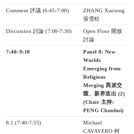
Comment 評議 (6:45-7:00)
ZHANG Xuesong
張雪松
Discussion 討論 (7:00-7:30)
Open Floor 開放
討論
7:40–9:10
Panel 8: New
Worlds
Emerging from
Religious
Merging 異派交
匯、新界迭出 (2)
(Chair 主持:
PENG Chunhui
)
8.1 (7:40-7:55)
Michael
CAVAYERO 柯