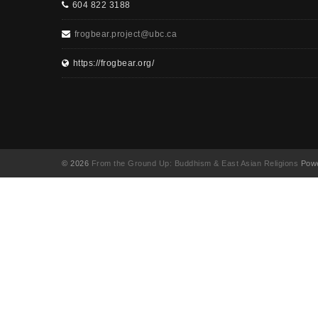
604 822 3188
frogbear.project@ubc.ca
https://frogbear.org/
© 2026
From the Ground Up: Buddhism & East Asian Religions
Powe