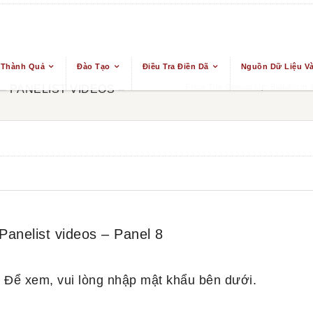
 Thành Quả
Đào Tạo
Điều Tra Điền Dã
Nguồn Dữ Liệu Và
From The Ground Up: Buddhism & 
– PANELIST VIDEOS –
Panelist videos – Panel 8
 Để xem, vui lòng nhập mật khẩu bên dưới.