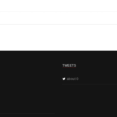
TWEETS
about 0