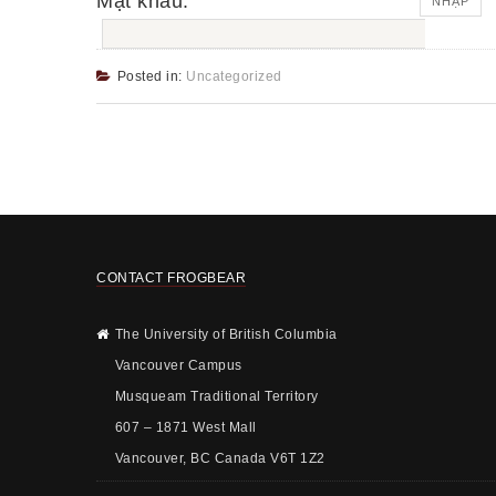
Mật khẩu:
Posted in:
Uncategorized
CONTACT FROGBEAR
The University of British Columbia
Vancouver Campus
Musqueam Traditional Territory
607 – 1871 West Mall
Vancouver, BC Canada V6T 1Z2