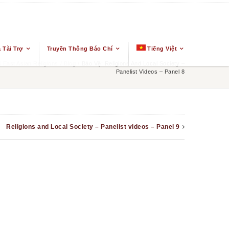
 Tài Trợ
Truyền Thông Báo Chí
Tiếng Việt
East Asian Religions
/
Blog
/
Bảo Vệ: Religions And Local Society –
Panelist Videos – Panel 8
Religions and Local Society – Panelist videos – Panel 9