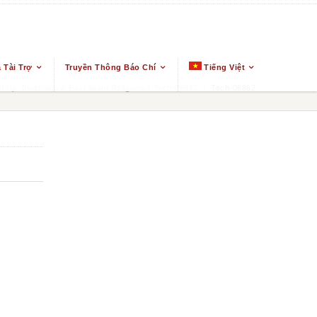
 Tài Trợ
Truyền Thông Báo Chí
Tiếng Việt
 Up: Buddhism & East Asian Religions
/
Tech-06862
/
Tech-06862