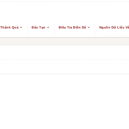
 Thành Quả
Đào Tạo
Điều Tra Điền Dã
Nguồn Dữ Liệu Và
From The Ground