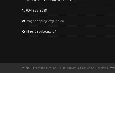
Vancouver, BC Canada V6T 1Z2
604 822 3188
frogbear.project@ubc.ca
https://frogbear.org/
© 2026
From the Ground Up: Buddhism & East Asian Religions
Powe