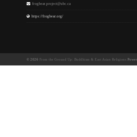
frogbear.project@ubc.ca
https://frogbear.org/
© 2026
From the Ground Up: Buddhism & East Asian Religions
Power
UA-130202071-1