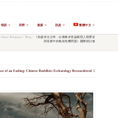
培訓
田野
資源
訊息
繁體中文
Asian Religions
/
Blog
/
《劫盡末法之時：以佛教末世論觀照人類歷史
與現實中的氣候危機問題》國際研討會
nse of an Ending: Chinese Buddhist Eschatology Reconsidered