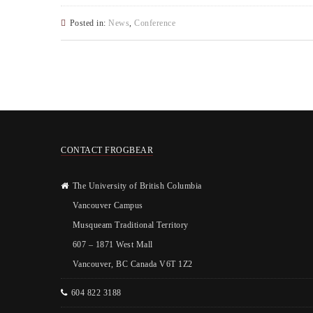
Posted in:
News
,
Conference
CONTACT FROGBEAR
The University of British Columbia
Vancouver Campus
Musqueam Traditional Territory
607 – 1871 West Mall
Vancouver, BC Canada V6T 1Z2
604 822 3188