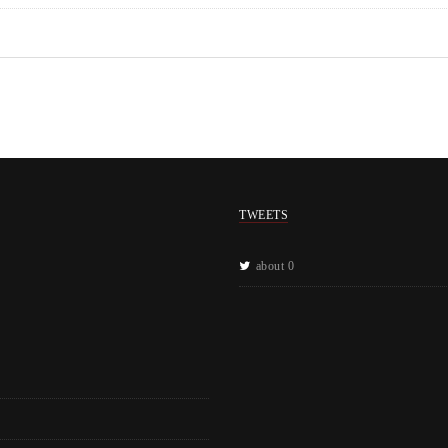
TWEETS
about 0