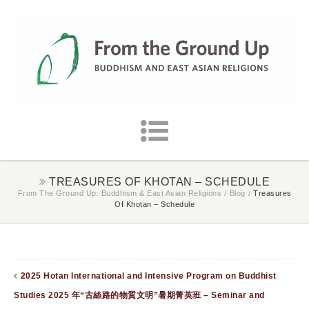
TREASURES OF KHOTAN – SCHEDULE
From The Ground Up: Buddhism & East Asian Religions
/
Blog
/
Treasures
Of Khotan – Schedule
2025 Hotan International and Intensive Program on Buddhist
Studies 2025 年“古絲路的物質文明”暑期菁英班 – Seminar and