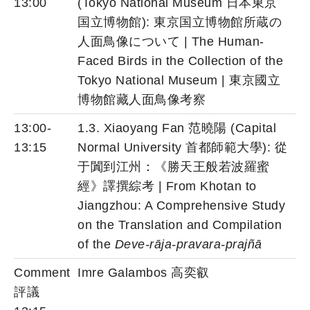
13:00
(Tokyo National Museum 日本東京
国立博物館): 東京国立博物館所蔵の
人面鳥像について | The Human-
Faced Birds in the Collection of the
Tokyo National Museum | 東京國立
博物館藏人面鳥像考察
13:00-
1.3. Xiaoyang Fan 范曉陽 (Capital
13:15
Normal University 首都師範大學): 從
于闐到江州：《勝天王般若波羅蜜
經》譯撰綜考 | From Khotan to
Jiangzhou: A Comprehensive Study
on the Translation and Compilation
of the
Deve-rāja-pravara-prajñā
Comment
Imre Galambos 高奕叡
評議