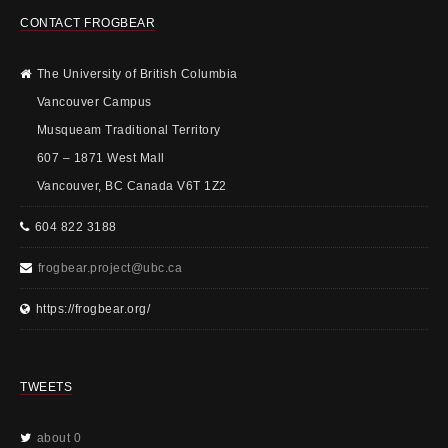
CONTACT FROGBEAR
The University of British Columbia
Vancouver Campus
Musqueam Traditional Territory
607 – 1871 West Mall
Vancouver, BC Canada V6T 1Z2
604 822 3188
frogbear.project@ubc.ca
https://frogbear.org/
TWEETS
about 0