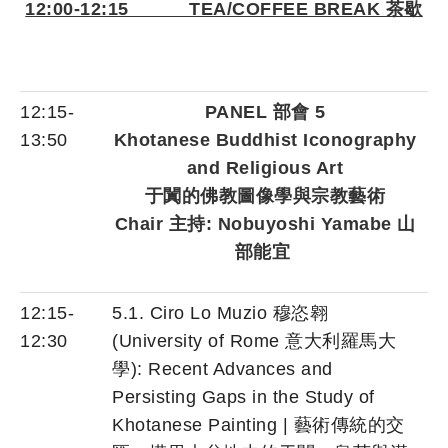
12:00-12:15 TEA/COFFEE BREAK 茶歇
12:15-
PANEL 部會 5
13:50
Khotanese Buddhist Iconography
and Religious Art
于闐的佛教圖像學與宗教藝術
Chair 主持: Nobuyoshi Yamabe 山
部能宜
12:15-
5.1. Ciro Lo Muzio 穆恣翱
12:30
(University of Rome 意大利羅馬大
學): Recent Advances and
Persisting Gaps in the Study of
Khotanese Painting | 藝術傳統的交