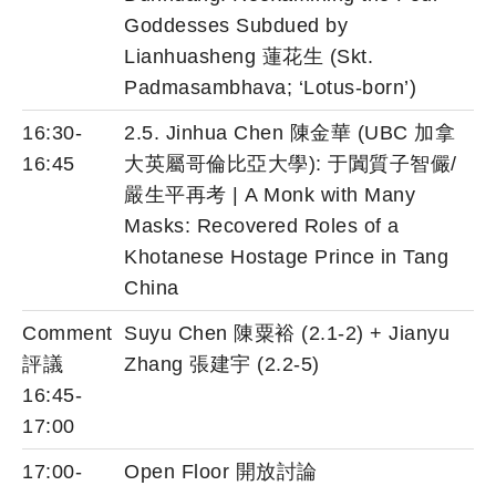
Goddesses Subdued by
Lianhuasheng 蓮花生 (Skt.
Padmasambhava; ‘Lotus-born’)
16:30-
2.5. Jinhua Chen 陳金華 (UBC 加拿
16:45
大英屬哥倫比亞大學): 于闐質子智儼/
嚴生平再考 | A Monk with Many
Masks: Recovered Roles of a
Khotanese Hostage Prince in Tang
China
Comment
Suyu Chen 陳粟裕 (2.1-2) + Jianyu
評議
Zhang 張建宇 (2.2-5)
16:45-
17:00
17:00-
Open Floor 開放討論