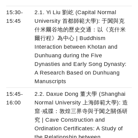
15:30-
2.1. Yi Liu 劉屹 (Capital Normal
15:45
University 首都師範大學): 于闐與克
什米爾谷地的歷史交通：以《克什米
爾行程》為中心 | Buddhism
Interaction between Khotan and
Dunhuang during the Five
Dynasties and Early Song Dynasty:
A Research Based on Dunhuang
Manuscripts
15:45-
2.2. Daxue Dong 董大學 (Shanghai
16:00
Normal University 上海師範大學): 造
窟·戒牒：敦煌三界寺與于闐之關係研
究 | Cave Construction and
Ordination Certificates: A Study of
the Relationship between