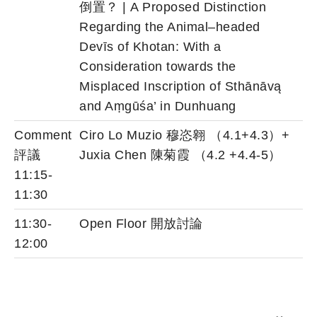
倒置？ | A Proposed Distinction
Regarding the Animal–headed
Devīs of Khotan: With a
Consideration towards the
Misplaced Inscription of Sthānāvą
and Aṃgūśa’ in Dunhuang
Comment
Ciro Lo Muzio 穆恣翱 （4.1+4.3）+
評議
Juxia Chen 陳菊霞 （4.2 +4.4-5）
11:15-
11:30
11:30-
Open Floor 開放討論
12:00