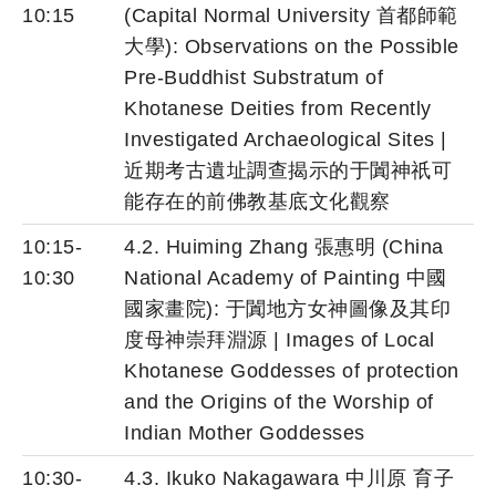
10:15
(Capital Normal University 首都師範
大學): Observations on the Possible
Pre-Buddhist Substratum of
Khotanese Deities from Recently
Investigated Archaeological Sites |
近期考古遺址調查揭示的于闐神祇可
能存在的前佛教基底文化觀察
10:15-
4.2. Huiming Zhang 張惠明 (China
10:30
National Academy of Painting 中國
國家畫院): 于闐地方女神圖像及其印
度母神崇拜淵源 | Images of Local
Khotanese Goddesses of protection
and the Origins of the Worship of
Indian Mother Goddesses
10:30-
4.3. Ikuko Nakagawara 中川原 育子