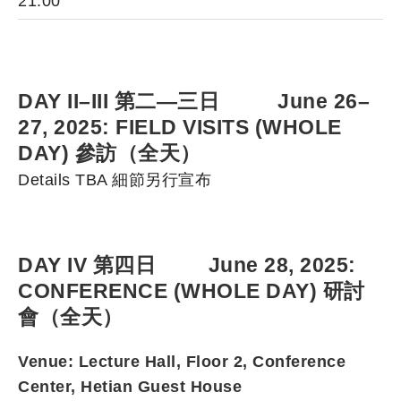
21:00
DAY II–III 第二—三日 June 26–
27, 2025: FIELD VISITS (WHOLE
DAY) 參訪（全天）
Details TBA 細節另行宣布
DAY IV 第四日 June 28, 2025:
CONFERENCE (WHOLE DAY) 研討
會（全天）
Venue: Lecture Hall, Floor 2, Conference
Center, Hetian Guest House