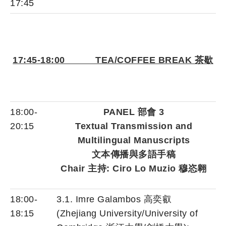
17:45
17:45-18:00 TEA/COFFEE BREAK 茶歇
18:00-
PANEL 部會 3
20:15
Textual Transmission and
Multilingual Manuscripts
文本傳播與多語手稿
Chair 主持: Ciro Lo Muzio 穆恣翱
18:00-
3.1. Imre Galambos 高奕叡
18:15
(Zhejiang University/University of