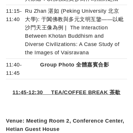
11:15-
Ru Zhan 湛如 (Peking University 北京
11:40
大學): 于闐佛教與多元文明互鑒——以毗
沙門天王像為例 | The Interaction
Between Khotan Buddhism and
Diverse Civilizations: A Case Study of
the Images of Vaisravana
11:40-
Group Photo 全體嘉賓合影
11:45
11:45-12:30 TEA/COFFEE BREAK 茶歇
Venue: Meeting Room 2, Conference Center,
Hetian Guest House