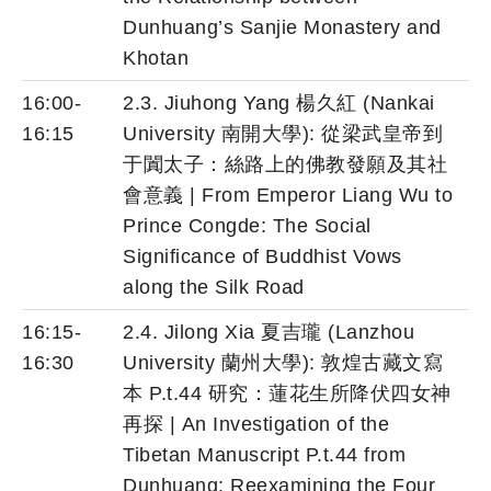
Dunhuang’s Sanjie Monastery and
Khotan
16:00-
2.3. Jiuhong Yang 楊久紅 (Nankai
16:15
University 南開大學): 從梁武皇帝到
于闐太子：絲路上的佛教發願及其社
會意義 | From Emperor Liang Wu to
Prince Congde: The Social
Significance of Buddhist Vows
along the Silk Road
16:15-
2.4. Jilong Xia 夏吉瓏 (Lanzhou
16:30
University 蘭州大學): 敦煌古藏文寫
本 P.t.44 研究：蓮花生所降伏四女神
再探 | An Investigation of the
Tibetan Manuscript P.t.44 from
Dunhuang: Reexamining the Four