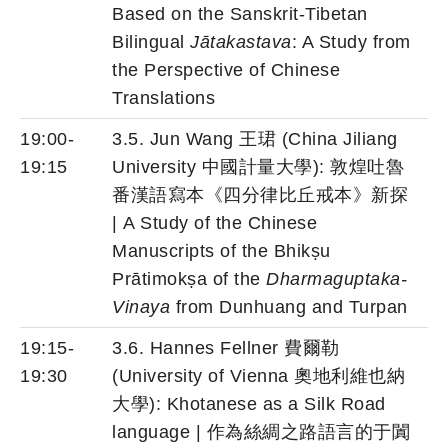
Based on the Sanskrit-Tibetan
Bilingual
Jātakastava
: A Study from
the Perspective of Chinese
Translations
19:00-
3.5. Jun Wang 王珺 (China Jiliang
19:15
University 中國計量大學): 敦煌吐魯
番漢語寫本《四分律比丘戒本》新探
| A Study of the Chinese
Manuscripts of the Bhikṣu
Prātimokṣa of the
Dharmaguptaka-
Vinaya
from Dunhuang and Turpan
19:15-
3.6. Hannes Fellner 費爾勒
19:30
(University of Vienna 奧地利維也納
大學): Khotanese as a Silk Road
language | 作為絲綢之路語言的于闐