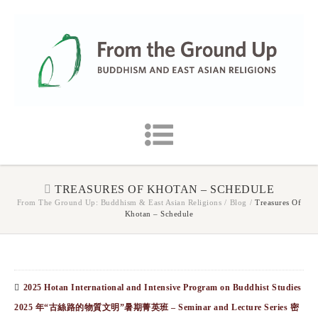
TREASURES OF KHOTAN – SCHEDULE
From The Ground Up: Buddhism & East Asian Religions
/
Blog
/
Treasures Of
Khotan – Schedule
2025 Hotan International and Intensive Program on Buddhist Studies
2025 年“古絲路的物質文明”暑期菁英班 – Seminar and Lecture Series 密