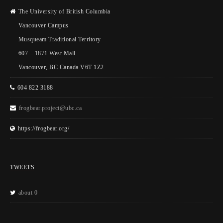
The University of British Columbia
Vancouver Campus
Musqueam Traditional Territory
607 – 1871 West Mall
Vancouver, BC Canada V6T 1Z2
604 822 3188
frogbear.project@ubc.ca
https://frogbear.org/
TWEETS
about 0