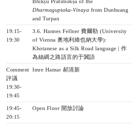
Bhikṣu Prātimokṣa of the
Dharmaguptaka-Vinaya
from Dunhuang
and Turpan
19:15-
3.6. Hannes Fellner 費爾勒 (University
19:30
of Vienna 奧地利維也納大學):
Khotanese as a Silk Road language | 作
為絲綢之路語言的于闐語
Comment
Imre Hamar 郝清新
評議
19:30-
19:45
19:45-
Open Floor 開放討論
20:15