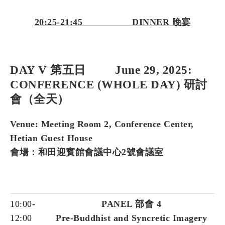
20:25-21:45 DINNER 晚宴
DAY V 第五日 June 29, 2025:
CONFERENCE (WHOLE DAY) 研討
會（全天）
Venue: Meeting Room 2, Conference Center,
Hetian Guest House
會場：和田迎賓館會議中心2號會議室
10:00-
PANEL 部會 4
12:00
Pre-Buddhist and Syncretic Imagery