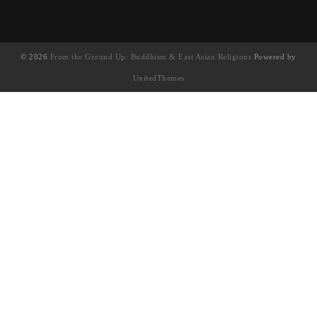
© 2026
From the Ground Up: Buddhism & East Asian Religions
Powered by
UnitedThemes
UA-130202071-1
English
(
英語
)
简体中文
(
簡體中文
)
繁體中文
Français
(
法語
)
日本語
(
日語
)
한국어
(
韓語
)