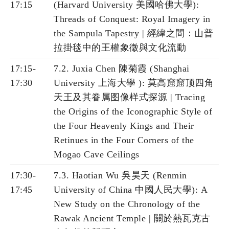
17:15
(Harvard University 美國哈佛大學):
Threads of Conquest: Royal Imagery in
the Sampula Tapestry | 經緯之間：山普
拉掛毯中的王權象徵與文化流動
17:15-
7.2. Juxia Chen 陳菊霞 (Shanghai
17:30
University 上海大學 ): 莫高窟窟顶四角
天王及其眷属图像样式探源 | Tracing
the Origins of the Iconographic Style of
the Four Heavenly Kings and Their
Retinues in the Four Corners of the
Mogao Cave Ceilings
17:30-
7.3. Haotian Wu 吳昊天 (Renmin
17:45
University of China 中國人民大學): A
New Study on the Chronology of the
Rawak Ancient Temple | 關於熱瓦克古