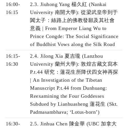
16:00-
2.3. Jiuhong Yang 楊久紅 (Nankai
16:15
University 南開大學): 從梁武皇帝到于
闐太子：絲路上的佛教發願及其社會
意義 | From Emperor Liang Wu to
Prince Congde: The Social Significance
of Buddhist Vows along the Silk Road
16:15-
2.4. Jilong Xia 夏吉瓏 (Lanzhou
16:30
University 蘭州大學): 敦煌古藏文寫本
P.t.44 研究：蓮花生所降伏四女神再探
| An Investigation of the Tibetan
Manuscript P.t.44 from Dunhuang:
Reexamining the Four Goddesses
Subdued by Lianhuasheng 蓮花生 (Skt.
Padmasambhava; ‘Lotus-born’)
16:30-
2.5. Jinhua Chen 陳金華 (UBC 加拿大