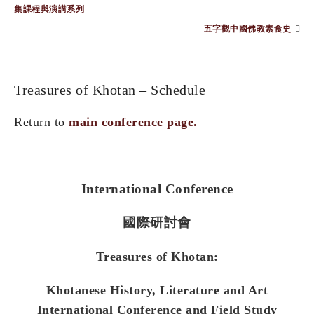
集課程與演講系列
五字觀中國佛教素食史
Treasures of Khotan – Schedule
Return to
main conference page.
International Conference
國際研討會
Treasures of Khotan:
Khotanese History, Literature and Art
International Conference and Field Study