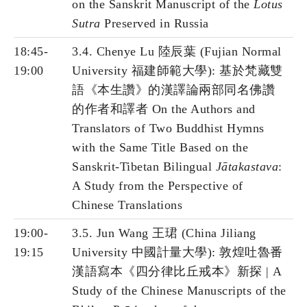
on the Sanskrit Manuscript of the
Lotus
Sutra
Preserved in Russia
18:45-
3.4. Chenye Lu 陸辰葉 (Fujian Normal
19:00
University 福建師範大學): 基於梵藏雙
語《本生讚》的漢譯論兩部同名佛讚
的作者和譯者 On the Authors and
Translators of Two Buddhist Hymns
with the Same Title Based on the
Sanskrit-Tibetan Bilingual
Jātakastava
:
A Study from the Perspective of
Chinese Translations
19:00-
3.5. Jun Wang 王珺 (China Jiliang
19:15
University 中國計量大學): 敦煌吐魯番
漢語寫本《四分律比丘戒本》新探 | A
Study of the Chinese Manuscripts of the