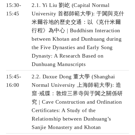
15:30-
2.1. Yi Liu 劉屹 (Capital Normal
15:45
University 首都師範大學): 于闐與克什
米爾谷地的歷史交通：以《克什米爾
行程》為中心 | Buddhism Interaction
between Khotan and Dunhuang during
the Five Dynasties and Early Song
Dynasty: A Research Based on
Dunhuang Manuscripts
15:45-
2.2. Daxue Dong 董大學 (Shanghai
16:00
Normal University 上海師範大學): 造
窟·戒牒：敦煌三界寺與于闐之關係研
究 | Cave Construction and Ordination
Certificates: A Study of the
Relationship between Dunhuang’s
Sanjie Monastery and Khotan