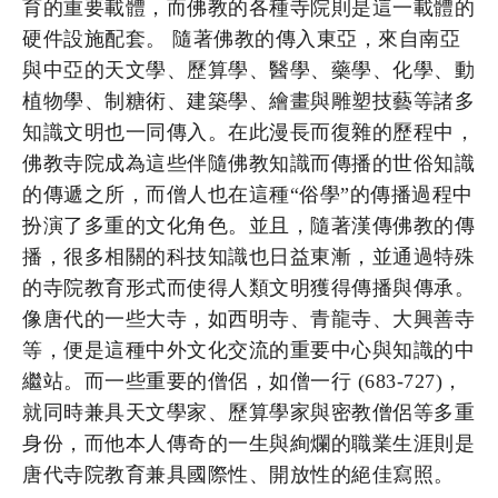
育的重要載體，而佛教的各種寺院則是這一載體的
硬件設施配套。 隨著佛教的傳入東亞，來自南亞
與中亞的天文學、歷算學、醫學、藥學、化學、動
植物學、制糖術、建築學、繪畫與雕塑技藝等諸多
知識文明也一同傳入。在此漫長而復雜的歷程中，
佛教寺院成為這些伴隨佛教知識而傳播的世俗知識
的傳遞之所，而僧人也在這種“俗學”的傳播過程中
扮演了多重的文化角色。並且，隨著漢傳佛教的傳
播，很多相關的科技知識也日益東漸，並通過特殊
的寺院教育形式而使得人類文明獲得傳播與傳承。
像唐代的一些大寺，如西明寺、青龍寺、大興善寺
等，便是這種中外文化交流的重要中心與知識的中
繼站。而一些重要的僧侶，如僧一行 (683-727)，
就同時兼具天文學家、歷算學家與密教僧侶等多重
身份，而他本人傳奇的一生與絢爛的職業生涯則是
唐代寺院教育兼具國際性、開放性的絕佳寫照。