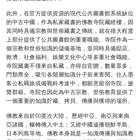
此外，在官方提供資源的現代公共圖書館系統缺位
的中古中國，作為私家藏書的佛教寺院藏經樓，因
其同時具備宗教與世俗藏書之傳統，就在很大程度
上部分提供了公共圖書館的重要職能。寺院作為一
個宗教和世俗知識的儲備基地，並同時具備邸店、
救濟、社會福利、娛樂文化中心等多重社會職能。
寺院藏書不僅來自私藏，亦得自官贈，數量眾多，
門類齊全，吸引各階層知識分子前來查閱。仕人墨
客公私羈旅或備戰科考途中，都願意留宿寺院，披
覽群籍。寺院也因此為中古宗教、世俗教育提供了
一個重要的知識貯藏、拷貝、傳播與獲得的場所。
佛教來自於印度次大陸， 歷經中亞、南亞與東南
亞諸國，輾轉傳入中土；又經中國遠播朝鮮半島、
日本列島等地。佛教本身就是一知識傳播與知識教