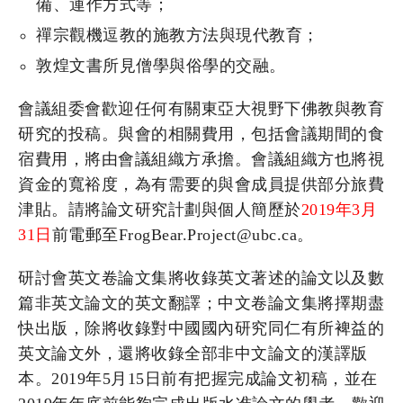
備、運作方式等；
禪宗觀機逗教的施教方法與現代教育；
敦煌文書所見僧學與俗學的交融。
會議組委會歡迎任何有關東亞大視野下佛教與教育
研究的投稿。與會的相關費用，包括會議期間的食
宿費用，將由會議組織方承擔。會議組織方也將視
資金的寬裕度，為有需要的與會成員提供部分旅費
津貼。請將論文研究計劃與個人簡歷於
2019年3月
31日
前電郵至FrogBear.Project@ubc.ca。
研討會英文卷論文集將收錄英文著述的論文以及數
篇非英文論文的英文翻譯；中文卷論文集將擇期盡
快出版，除將收錄對中國國內研究同仁有所裨益的
英文論文外，還將收錄全部非中文論文的漢譯版
本。2019年5月15日前有把握完成論文初稿，並在