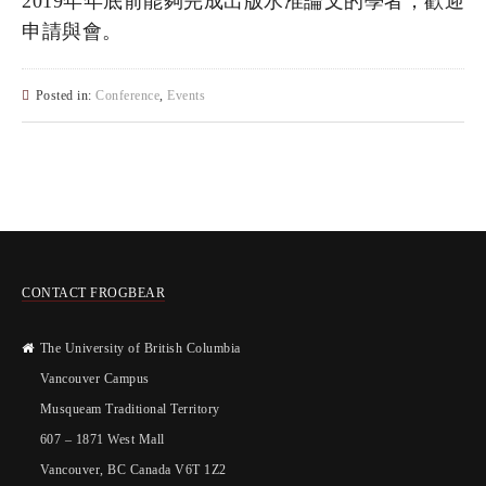
2019年年底前能夠完成出版水准論文的學者，歡迎
申請與會。
Posted in:
Conference
,
Events
CONTACT FROGBEAR
The University of British Columbia
Vancouver Campus
Musqueam Traditional Territory
607 – 1871 West Mall
Vancouver, BC Canada V6T 1Z2