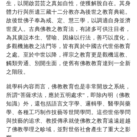
生，以開啟芸芸之真如自性，使獲解脫自在。其身
體力行與所遺三藏十二分教亦為後世之教育典範。
故後世佛子奉為戒、定、慧三學，以調適自身並濟
世度人。古典佛教之教育法，有諸多可供注目者，
為其廣設本生、譬喻、因緣以行法，善巧以度化，
多觀機施教之法門等，皆有異於中國古代世俗教育
之處。至於中世以降，禪宗之教育更是觀機逗教、
觸類旁通、別開生面，使舊有佛教教育達到一全新
之階段。
就學科內容而言，佛教教育也是非常開放之系統，
所謂“菩薩求法，應於五明處求”，即除內明（佛教
知識）外，還包括語言文字學、邏輯學、醫學與藥
學、各種工巧制作技藝等世間學問。這些世俗學問
與技藝的追求、教授傳承就使佛教之教育遠遠超越
了佛教學理之畛域，並對世俗社會產生了重大之影