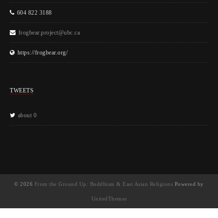
604 822 3188
frogbear.project@ubc.ca
https://frogbear.org/
TWEETS
about 0
© 2026
From the Ground Up: Buddhism & East Asian Religions
Powered by
UnitedThemes