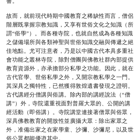
響。
故而，就前現代時期中國教育之稀缺性而言，僧侶
階層既掌握宗教知識，又享有世俗文化之知識（所
謂“俗學”）。而各種寺院，也就自然成為各種知識
之儲備場所與各類神聖與世俗知識交融與傳遞之絕
佳地點。尤可注意者，乃是以中國古代本具多重社
會功能之叢林寺院，除對僧團與佛教社群內部提供
教育資源外，亦承擔部分私學之功能。因此，就在
古代官學、世俗私學之外，又開宗教私學之一門。
其深具之獨特性，已然獲得敦煌遺書發現之證明。
古代講經分僧講與俗講。除內部的講經說法（“僧
講”）外，寺院還重視面對普羅大眾的、公開的講
經活動（即俗講）。寺院講堂連接著僧眾與俗眾，
深具佛教教育的開放性並廣攝大眾：除出家眾之
外，准備出家之在家學童、沙彌、沙彌尼，以及世
俗公眾都能優逰其中。