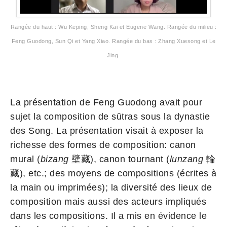
Rangée du haut : Wu Keping, Sheng Kai et Eugene Wang. Rangée du milieu :
Feng Guodong, Sun Qi et Yang Xiao. Rangée du bas : Zhang Xuesong et Le
Jing.
La présentation de Feng Guodong avait pour
sujet la composition de sūtras sous la dynastie
des Song. La présentation visait à exposer la
richesse des formes de composition: canon
mural (
bizang
壁藏), canon tournant (
lunzang
輪
藏), etc.; des moyens de compositions (écrites à
la main ou imprimées); la diversité des lieux de
composition mais aussi des acteurs impliqués
dans les compositions. Il a mis en évidence le