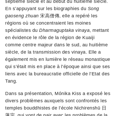
septième siècle et au début du huitième siècle.
En s’appuyant sur les biographies du
Song
gaoseng zhuan
宋高僧傳, elle a repéré les
régions où se concentraient les moines
spécialistes du
Dharmaguptaka vinaya
, mettant
en évidence le rôle de la région de Kuaiji
comme centre majeur dans le sud, au huitième
siècle, de la transmission des vinaya. Elle a
également mis en lumière le réseau monastique
qui s’était mis en place à l’époque ainsi que ses
liens avec la bureaucratie officielle de l’Etat des
Tang.
Dans sa présentation, Mónika Kiss a exposé les
divers problèmes auxquels sont confrontés les
temples bouddhistes de l’école Nichirenshū 日
蓮宗, qui vont de pair avec les problèmes de la