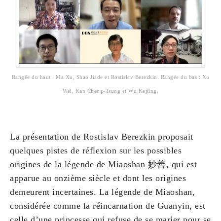
Rangée du haut : Ma Xu, Shao Jiade et Rostislav Berezkin. Rangée du bas : Xu
Wei, Kan Cheng-Tsung et Wu Keping.
La présentation de Rostislav Berezkin proposait
quelques pistes de réflexion sur les possibles
origines de la légende de Miaoshan 妙善, qui est
apparue au onzième siècle et dont les origines
demeurent incertaines. La légende de Miaoshan,
considérée comme la réincarnation de Guanyin, est
celle d’une princesse qui refuse de se marier pour se