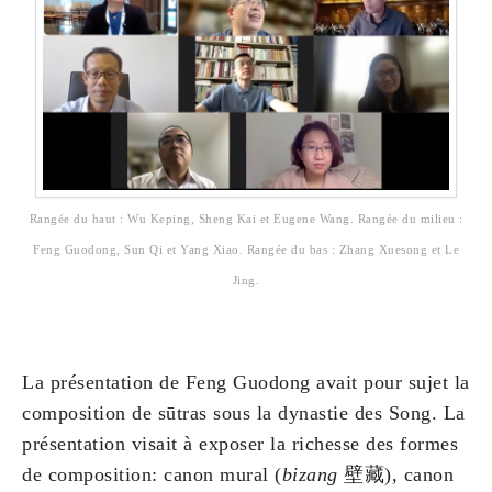
Rangée du haut : Wu Keping, Sheng Kai et Eugene Wang. Rangée du milieu :
Feng Guodong, Sun Qi et Yang Xiao. Rangée du bas : Zhang Xuesong et Le
Jing.
La présentation de Feng Guodong avait pour sujet la
composition de sūtras sous la dynastie des Song. La
présentation visait à exposer la richesse des formes
de composition: canon mural (
bizang
壁藏), canon