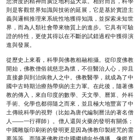
悲濟度的精神而廣泛地利益大眾。相對而言，科學
則是客觀世界知識與技術的延展，它是基於實證主
義與邏輯推理來系統性地獲得知識，並探索未知世
界，而為人類社會帶來物質上的進步。它具有可驗
證的特性，更使其得以在不斷的試錯過程中獲得演
進與發展。
從歷史上來看，科學與佛教相融相攝。從印度佛教
開始，佛教僧俗就慈悲為懷，不但醫治人心，抑且
直接參與到治病救人之中。佛教醫學，就成為了中
國中古時期治療熱帶病的主力軍。在此後，隨著佛
教的傳入，來自印度的數學、天文學、曆算、外科
手術、化學也都得隨之而來，並且極大地豐富了中
土傳統科學的視野（比如為唐代編制曆法的著名僧
人——一行禪師）。僧人還與火藥的發明有關係；
中國雕版印刷術的發明更是因為佛教印製經咒的需
要等等。而隨著佛教從中國繼續向外傳播，像鑑真