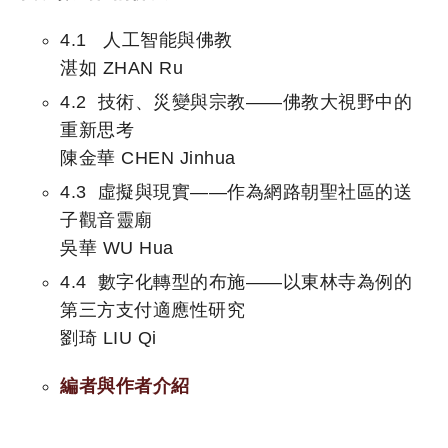
4.1 人工智能與佛教
湛如 ZHAN Ru
4.2 技術、災變與宗教——佛教大視野中的
重新思考
陳金華 CHEN Jinhua
4.3 虛擬與現實——作為網路朝聖社區的送
子觀音靈廟
吳華 WU Hua
4.4 數字化轉型的布施——以東林寺為例的
第三方支付適應性研究
劉琦 LIU Qi
編者
與
作者介紹