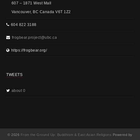
607 – 1871 West Mall
Vancouver, BC Canada V6T 1Z2
604 822 3188
frogbear.project@ubc.ca
https://frogbear.org/
TWEETS
about 0
© 2026
From the Ground Up: Buddhism & East Asian Religions
Powered by