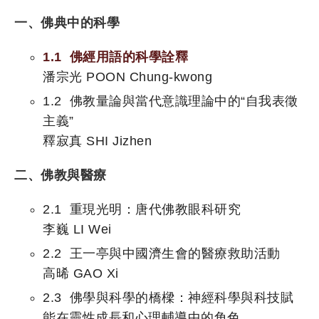
一、佛典中的科學
1.1 佛經用語的科學詮釋
潘宗光 POON Chung-kwong
1.2 佛教量論與當代意識理論中的“自我表徵
主義”
釋寂真 SHI Jizhen
二、佛教與醫療
2.1 重現光明：唐代佛教眼科研究
李巍 LI Wei
2.2 王一亭與中國濟生會的醫療救助活動
高晞 GAO Xi
2.3 佛學與科學的橋樑：神經科學與科技賦
能在靈性成長和心理輔導中的角色