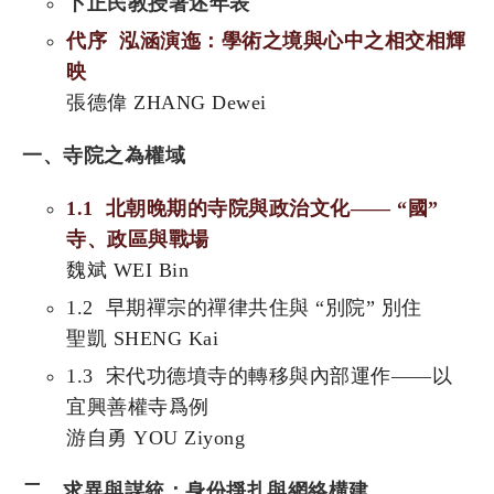
卜正民教授著述年表
代序 泓涵演迤：學術之境與心中之相交相輝
映
張德偉 ZHANG Dewei
一、寺院之為權域
1.1 北朝晚期的寺院與政治文化—— “國”
寺、政區與戰場
魏斌 WEI Bin
1.2 早期禪宗的禪律共住與 “別院” 別住
聖凱 SHENG Kai
1.3 宋代功德墳寺的轉移與內部運作——以
宜興善權寺爲例
游自勇 YOU Ziyong
二、求異與謀統：身份掙扎與網絡構建