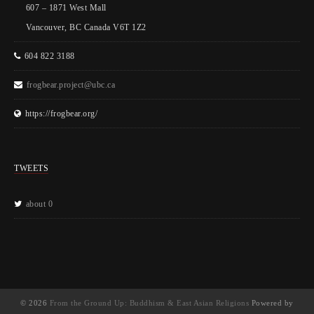
607 – 1871 West Mall
Vancouver, BC Canada V6T 1Z2
604 822 3188
frogbear.project@ubc.ca
https://frogbear.org/
TWEETS
about 0
© 2026
From the Ground Up: Buddhism & East Asian Religions
Powered by