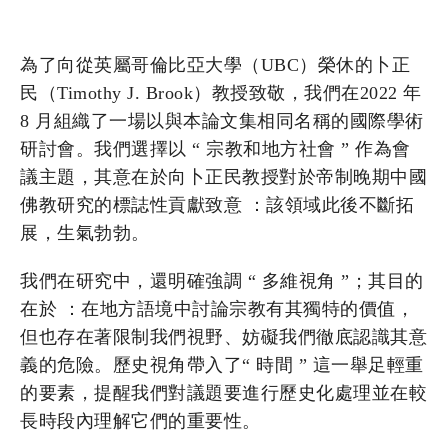
為了向從英屬哥倫比亞大學（UBC）榮休的卜正
民（Timothy J. Brook）教授致敬，我們在2022 年
8 月組織了一場以與本論文集相同名稱的國際學術
研討會。我們選擇以 “ 宗教和地方社會 ” 作為會
議主題，其意在於向卜正民教授對於帝制晚期中國
佛教研究的標誌性貢獻致意 ：該領域此後不斷拓
展，生氣勃勃。
我們在研究中，還明確強調 “ 多維視角 ”；其目的
在於 ：在地方語境中討論宗教有其獨特的價值，
但也存在著限制我們視野、妨礙我們徹底認識其意
義的危險。歷史視角帶入了“ 時間 ” 這一舉足輕重
的要素，提醒我們對議題要進行歷史化處理並在較
長時段內理解它們的重要性。