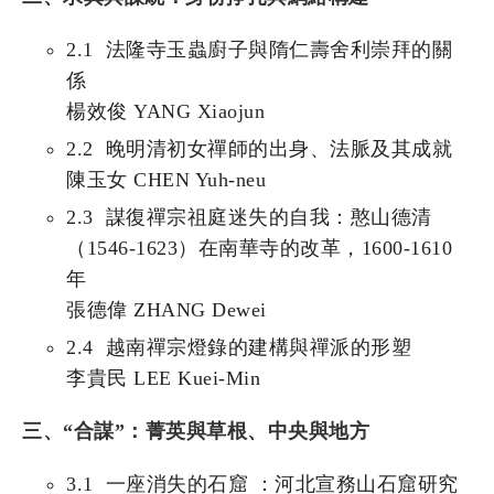
2.1 法隆寺玉蟲廚子與隋仁壽舍利崇拜的關
係
楊效俊 YANG Xiaojun
2.2 晚明清初女禪師的出身、法脈及其成就
陳玉女 CHEN Yuh-neu
2.3 謀復禪宗祖庭迷失的自我：憨山德清
（1546-1623）在南華寺的改革，1600-1610
年
張德偉 ZHANG Dewei
2.4 越南禪宗燈錄的建構與禪派的形塑
李貴民 LEE Kuei-Min
三、“合謀”：菁英與草根、中央與地方
3.1 一座消失的石窟 ：河北宣務山石窟研究