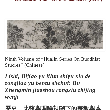
Tenth Volume of “Hualin Series On Buddhist Studies” (Chinese)
Ninth Volume of “Hualin Series On Buddhist
Studies” (Chinese)
Lishi, Bijiao yu lilun shiyu xia de
zongjiao yu bentu shehui: Bu
Zhengmin jiaoshou rongxiu zhijing
wenji
歷史、比較與理論視閾下的宗教與本