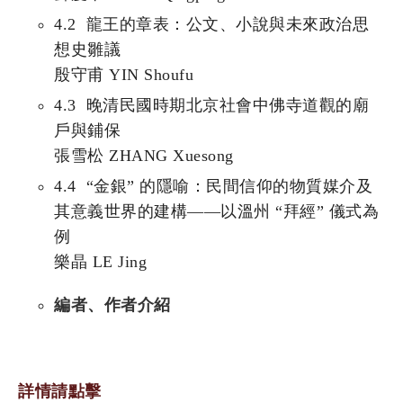
4.2 龍王的章表：公文、小說與未來政治思
想史雛議
殷守甫 YIN Shoufu
4.3 晚清民國時期北京社會中佛寺道觀的廟
戶與鋪保
張雪松 ZHANG Xuesong
4.4 “金銀” 的隱喻：民間信仰的物質媒介及
其意義世界的建構——以溫州 “拜經” 儀式為
例
樂晶 LE Jing
編者、作者介紹
詳情請點擊