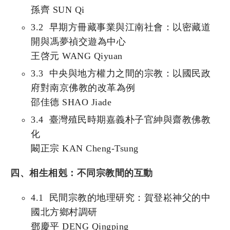
孫齊 SUN Qi
3.2 早期方冊藏事業與江南社會：以密藏道
開與馮夢禎交遊為中心
王啓元 WANG Qiyuan
3.3 中央與地方權力之間的宗教：以國民政
府對南京佛教的改革為例
邵佳德 SHAO Jiade
3.4 臺灣殖民時期嘉義朴子官紳與齋教佛教
化
闞正宗 KAN Cheng-Tsung
四、相生相剋：不同宗教間的互動
4.1 民間宗教的地理研究：賀登崧神父的中
國北方鄉村調研
鄧慶平 DENG Qingping