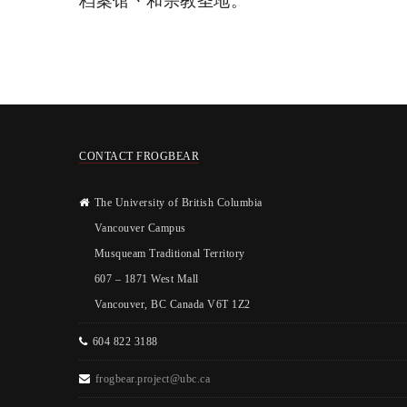
档案馆丶和宗教圣地。
CONTACT FROGBEAR
The University of British Columbia
Vancouver Campus
Musqueam Traditional Territory
607 – 1871 West Mall
Vancouver, BC Canada V6T 1Z2
604 822 3188
frogbear.project@ubc.ca