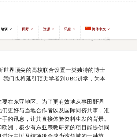
培训
田野
资源
讯息
简体中文
From The Ground Up: Buddhism & East Asian Religions
/
培训
所世界顶尖的高校联合设置一类独特的博士
。我们也将延引顶尖学者到UBC讲学，为本
主要在东亚地区。为了更有效地从事田野调
他们更好与当地合作者以及国际同侪共事，准
一手的讯息，让其直接体验资料生发的背景。
和欧洲，极少有东亚宗教研究的项目能提供同
目进行中以及结项後会成为该领域的一种范