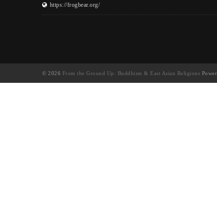
https://frogbear.org/
© 2026
From the Ground Up: Buddhism & East Asian Religions
Power
UA-130202071-1
English
(
英语
)
简体中文
繁體