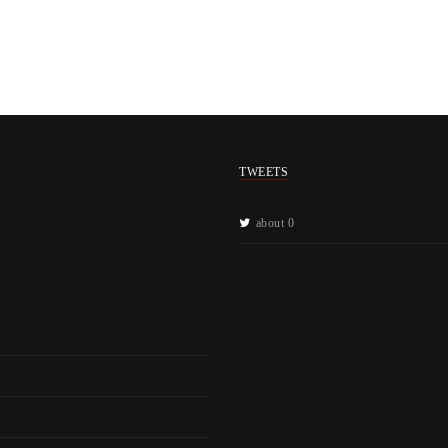
TWEETS
about 0