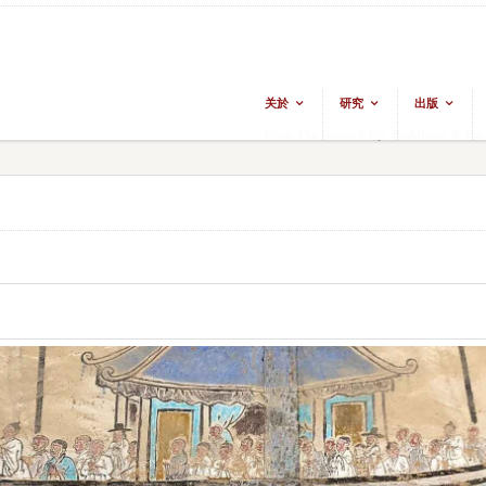
关於
研究
出版
From The Ground Up: Buddhism & East 