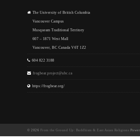
The University of British Columbia
Vancouver Campus
Musqueam Traditional Territory
607 – 1871 West Mall
Vancouver, BC Canada V6T 1Z2
604 822 3188
frogbear.project@ubc.ca
https://frogbear.org/
© 2026
From the Ground Up: Buddhism & East Asian Religions
Power