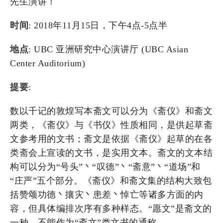
先生演讲！
时间
: 2018年11月15日，下午4点-5点半
地点
: UBC 亚洲研究中心演讲厅 (UBC Asian
Center Auditorium)
提要
:
数以千记的敦煌写本斋文可以分为《斋仪》和斋文
两类，《斋仪》与《书仪》性质相同，是供起草斋
文参考用的文书；斋文是依据《斋仪》起草的在各
类斋会上宣读的文书，是实用文本。斋文的文本结
构可以分为“号头”丶“叹德”丶“斋意”丶“道场”和
“庄严”五个部分。《斋仪》和斋文集的结构大致包
括赞颂功德丶攘灾丶患差丶悼亡等诸多方面的内
容，但具体编排次序有多种样态。“愿文”是斋文的
一种，不能作为“斋文”类文书的通称。