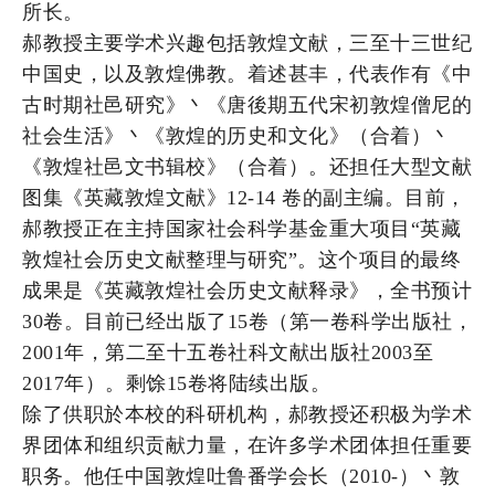
所长。
郝教授主要学术兴趣包括敦煌文献，三至十三世纪
中国史，以及敦煌佛教。着述甚丰，代表作有《中
古时期社邑研究》丶《唐後期五代宋初敦煌僧尼的
社会生活》丶《敦煌的历史和文化》（合着）丶
《敦煌社邑文书辑校》（合着）。还担任大型文献
图集《英藏敦煌文献》12-14 卷的副主编。目前，
郝教授正在主持国家社会科学基金重大项目“英藏
敦煌社会历史文献整理与研究”。这个项目的最终
成果是《英藏敦煌社会历史文献释录》，全书预计
30卷。目前已经出版了15卷（第一卷科学出版社，
2001年，第二至十五卷社科文献出版社2003至
2017年）。剩馀15卷将陆续出版。
除了供职於本校的科研机构，郝教授还积极为学术
界团体和组织贡献力量，在许多学术团体担任重要
职务。他任中国敦煌吐鲁番学会长（2010-）丶敦