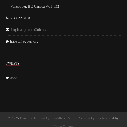
Vancouver, BC Canada V6T 1Z2
604 822 3188
frogbear.project@ubc.ca
https://frogbear.org/
TWEETS
about 0
© 2026
From the Ground Up: Buddhism & East Asian Religions
Powered by
UnitedThemes