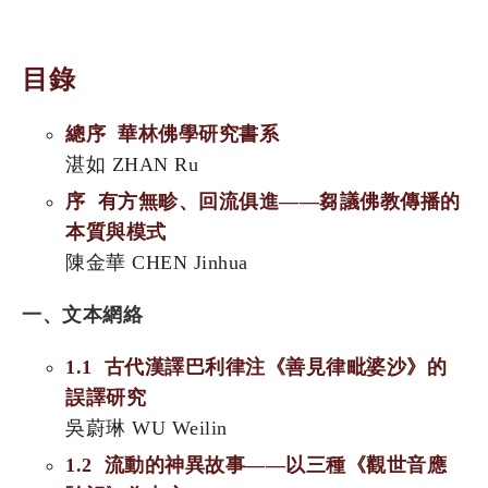
目錄
總序 華林佛學研究書系
湛如 ZHAN Ru
序 有方無畛、回流俱進——芻議佛教傳播的
本質與模式
陳金華 CHEN Jinhua
一、文本網絡
1.1 古代漢譯巴利律注《善見律毗婆沙》的
誤譯研究
吳蔚琳 WU Weilin
1.2 流動的神異故事——以三種《觀世音應