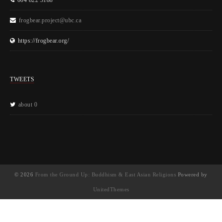
frogbear.project@ubc.ca
https://frogbear.org/
TWEETS
about 0
© 2026
From the Ground Up: Buddhism & East Asian Religions
Powered by
UnitedThemes