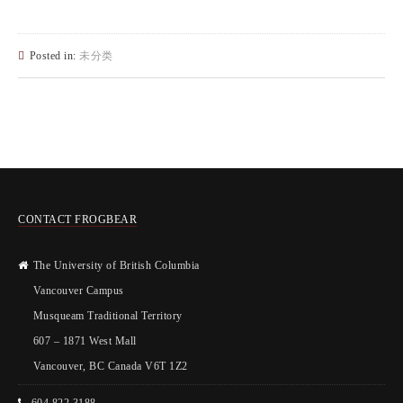
Posted in:
未分类
CONTACT FROGBEAR
The University of British Columbia
Vancouver Campus
Musqueam Traditional Territory
607 – 1871 West Mall
Vancouver, BC Canada V6T 1Z2
604 822 3188