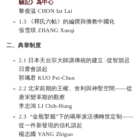
驗記》為中心
黎俊溢 CHON Iat Lai
1.3 《釋氏六帖》的編撰與佛教中國化
張雪琪 ZHANG Xueqi
二、典章制度
2.1 日本天台宗大師講傳統的建立 :從智顗忌
日齋會談起
郭珮君 KUO Pei-Chun
2.2 北宋前期的王權、舍利與神聖空間——從
唐宋變革期的觀察
李志鴻 LI Chih-Hung
2.3 “金瓶掣籤”下的噶舉派活佛轉世定制——
從一件新發現的信札談起
楊志國 YANG Zhiguo