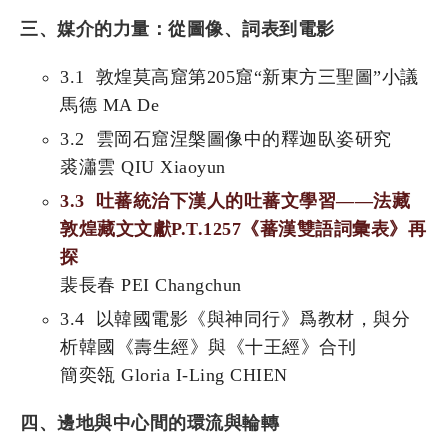
三、媒介的力量：從圖像、詞表到電影
3.1 敦煌莫高窟第205窟“新東方三聖圖”小議
馬德 MA De
3.2 雲岡石窟涅槃圖像中的釋迦臥姿研究
裘瀟雲 QIU Xiaoyun
3.3 吐蕃統治下漢人的吐蕃文學習——法藏
敦煌藏文文獻P.T.1257《蕃漢雙語詞彙表》再
探
裴長春 PEI Changchun
3.4 以韓國電影《與神同行》爲教材，與分
析韓國《壽生經》與《十王經》合刊
簡奕瓴 Gloria I-Ling CHIEN
四、邊地與中心間的環流與輪轉