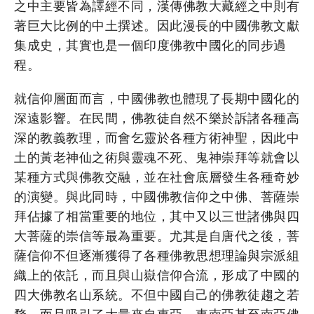
之中主要皆為譯經不同，漢傳佛教大藏經之中則有
著巨大比例的中土撰述。因此漫長的中國佛教文獻
集成史，其實也是一個印度佛教中國化的同步過
程。
就信仰層面而言，中國佛教也體現了長期中國化的
深遠影響。在民間，佛教徒自然不樂於訴諸各種高
深的教義教理，而會乞靈於各種方術神聖，因此中
土的黃老神仙之術與靈魂不死、鬼神崇拜等就會以
某種方式與佛教交融，並在社會底層發生各種奇妙
的演變。與此同時，中國佛教信仰之中佛、菩薩崇
拜佔據了相當重要的地位，其中又以三世諸佛與四
大菩薩的崇信等最為重要。尤其是自唐代之後，菩
薩信仰不但逐漸獲得了各種佛教思想理論與宗派組
織上的依託，而且與山嶽信仰合流，形成了中國的
四大佛教名山系統。不但中國自己的佛教徒趨之若