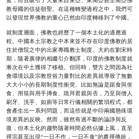
鶩，而且吸引了大量來自東亞、東南亞甚至南亞佛
教母國的信徒朝聖。在這種轉變過程之中，我們可
以發現世界佛教的重心已然由印度轉移到了中國。
就制度層面，佛教也經歷了一個本土化的適應過
程。中國本土宗教之中本來並不存在印度佛教的居
住於僧院之中的出家專職教士制度。大約在劉宋時
期，隨著廣律的相繼引介翻譯，印度的佛教制度就
漸次在中土獲得了移植。但同時，雙方之間因為社
會環境以及宗教世俗力量對比的差異就導致了無數
大大小小的長期制度性衝突。比如無論是踞食與坐
食、用筷與用手摶食、跪拜君親與否，乃至與僧人
刷牙、洗手、如廁等日常行儀相關的繁瑣程式，都
會產生出一系列問題，而這些就是中印兩國懸殊環
境差異的反映。然而，雖然有過不斷的論諍與反
復，但本土化的趨勢隨著時間必然佔據上風，直至
禪宗甚至出現“一日不作，一日不食”的農禪傳統，