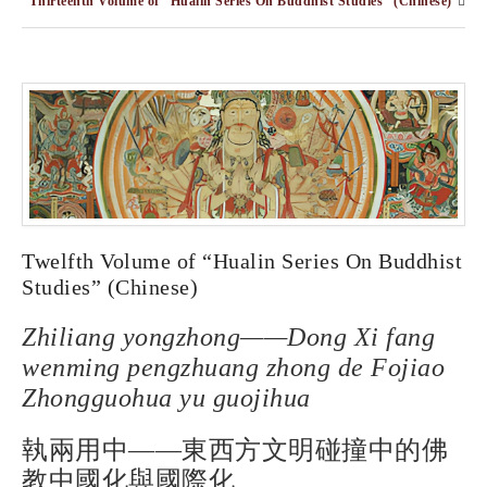
Thirteenth Volume of “Hualin Series On Buddhist Studies” (Chinese)
Twelfth Volume of “Hualin Series On Buddhist
Studies” (Chinese)
Zhiliang yongzhong——Dong Xi fang
wenming pengzhuang zhong de Fojiao
Zhongguohua yu guojihua
執兩用中——東西方文明碰撞中的佛
教中國化與國際化