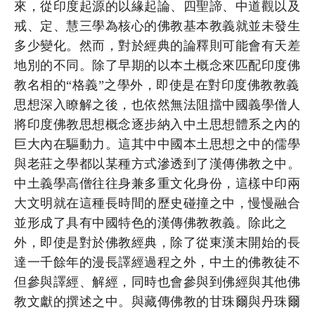
來，從印度起源的以緣起論、四聖諦、中道觀以及
戒、定、慧三學為核心的佛教基本教義就並未發生
多少變化。然而，對於經典的論釋則可能會有天差
地別的不同。除了早期的以本土概念來匹配印度佛
教名相的“格義”之學外，即使是在對印度佛教教義
思想深入瞭解之後，也依然無法阻擋中國義學僧人
將印度佛教思想概念逐步納入中土思想體系之內的
巨大內在驅動力。這其中中國本土思想之中的儒學
與老莊之學都以某種方式滲透到了漢傳佛教之中。
中土義學高僧往往身兼多重文化身份，這樣中印兩
大文明就在這種長時間的歷史碰撞之中，慢慢融合
並形成了具有中國特色的漢傳佛教教義。除此之
外，即使是對於佛教經典，除了從東漢末開始的長
達一千餘年的漫長譯經過程之外，中土的佛教徒不
但參與譯經、解經，同時也會參與到佛經與其他佛
教文獻的撰述之中。與藏傳佛教的甘珠爾與丹珠爾