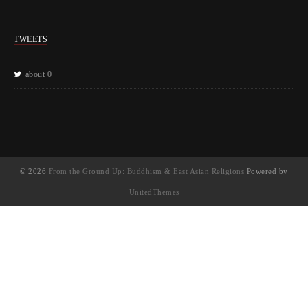
TWEETS
about 0
© 2026
From the Ground Up: Buddhism & East Asian Religions
Powered by
UnitedThemes