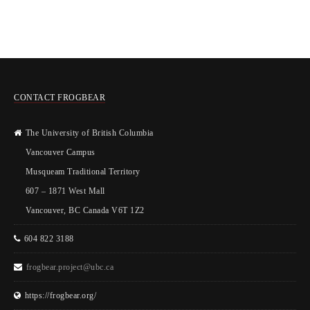
CONTACT FROGBEAR
The University of British Columbia
Vancouver Campus
Musqueam Traditional Territory
607 – 1871 West Mall
Vancouver, BC Canada V6T 1Z2
604 822 3188
frogbear.project@ubc.ca
https://frogbear.org/